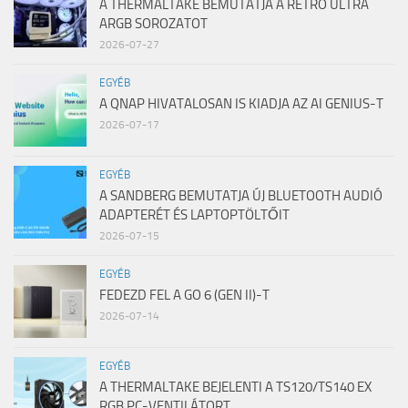
A THERMALTAKE BEMUTATJA A RETRO ULTRA
ARGB SOROZATOT
2026-07-27
EGYÉB
A QNAP HIVATALOSAN IS KIADJA AZ AI GENIUS-T
2026-07-17
EGYÉB
A SANDBERG BEMUTATJA ÚJ BLUETOOTH AUDIÓ
ADAPTERÉT ÉS LAPTOPTÖLTŐIT
2026-07-15
EGYÉB
FEDEZD FEL A GO 6 (GEN II)-T
2026-07-14
EGYÉB
A THERMALTAKE BEJELENTI A TS120/TS140 EX
RGB PC-VENTILÁTORT