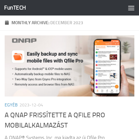
FunTECH
Skip to content
MONTHLY ARCHIVE:
DECEMBER 2023
EGYÉB
2023-12-04
A QNAP FRISSÍTETTE A QFILE PRO
MOBILALKALMAZÁST
A QNAP® Systems, Inc. ma kiadta az új Qfile Pro