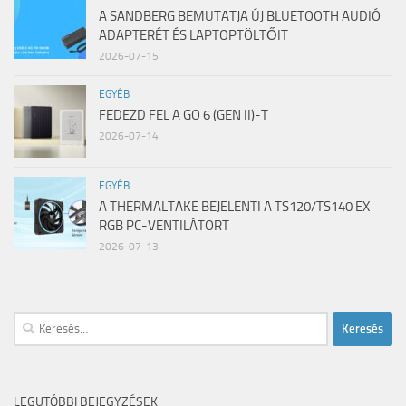
A SANDBERG BEMUTATJA ÚJ BLUETOOTH AUDIÓ
ADAPTERÉT ÉS LAPTOPTÖLTŐIT
2026-07-15
EGYÉB
FEDEZD FEL A GO 6 (GEN II)-T
2026-07-14
EGYÉB
A THERMALTAKE BEJELENTI A TS120/TS140 EX
RGB PC-VENTILÁTORT
2026-07-13
Keresés:
LEGUTÓBBI BEJEGYZÉSEK