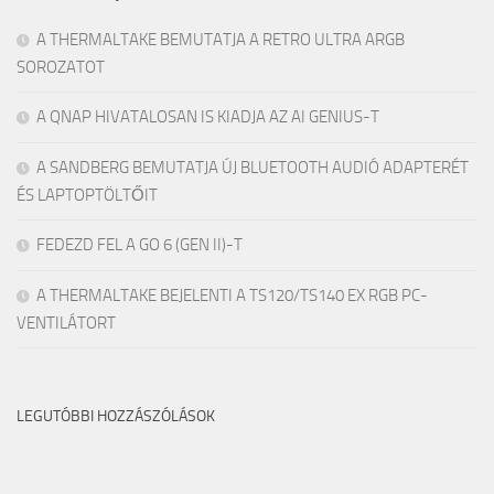
A THERMALTAKE BEMUTATJA A RETRO ULTRA ARGB
SOROZATOT
A QNAP HIVATALOSAN IS KIADJA AZ AI GENIUS-T
A SANDBERG BEMUTATJA ÚJ BLUETOOTH AUDIÓ ADAPTERÉT
ÉS LAPTOPTÖLTŐIT
FEDEZD FEL A GO 6 (GEN II)-T
A THERMALTAKE BEJELENTI A TS120/TS140 EX RGB PC-
VENTILÁTORT
LEGUTÓBBI HOZZÁSZÓLÁSOK