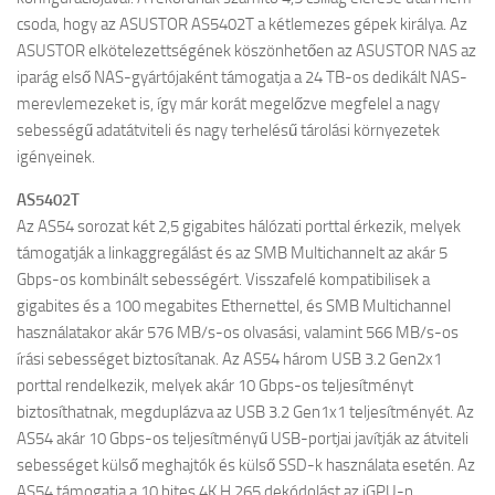
csoda, hogy az ASUSTOR AS5402T a kétlemezes gépek királya. Az
ASUSTOR elkötelezettségének köszönhetően az ASUSTOR NAS az
iparág első NAS-gyártójaként támogatja a 24 TB-os dedikált NAS-
merevlemezeket is, így már korát megelőzve megfelel a nagy
sebességű adatátviteli és nagy terhelésű tárolási környezetek
igényeinek.
AS5402T
Az AS54 sorozat két 2,5 gigabites hálózati porttal érkezik, melyek
támogatják a linkaggregálást és az SMB Multichannelt az akár 5
Gbps-os kombinált sebességért. Visszafelé kompatibilisek a
gigabites és a 100 megabites Ethernettel, és SMB Multichannel
használatakor akár 576 MB/s-os olvasási, valamint 566 MB/s-os
írási sebességet biztosítanak. Az AS54 három USB 3.2 Gen2x1
porttal rendelkezik, melyek akár 10 Gbps-os teljesítményt
biztosíthatnak, megduplázva az USB 3.2 Gen1x1 teljesítményét. Az
AS54 akár 10 Gbps-os teljesítményű USB-portjai javítják az átviteli
sebességet külső meghajtók és külső SSD-k használata esetén. Az
AS54 támogatja a 10 bites 4K H.265 dekódolást az iGPU-n