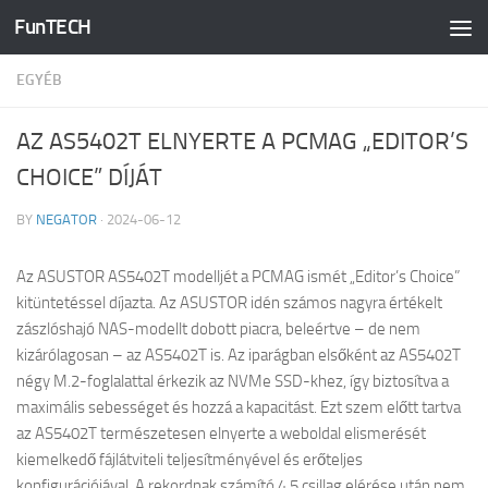
FunTECH
Skip to content
EGYÉB
AZ AS5402T ELNYERTE A PCMAG „EDITOR’S
CHOICE” DÍJÁT
BY
NEGATOR
·
2024-06-12
Az ASUSTOR AS5402T modelljét a PCMAG ismét „Editor’s Choice”
kitüntetéssel díjazta. Az ASUSTOR idén számos nagyra értékelt
zászlóshajó NAS-modellt dobott piacra, beleértve – de nem
kizárólagosan – az AS5402T is. Az iparágban elsőként az AS5402T
négy M.2-foglalattal érkezik az NVMe SSD-khez, így biztosítva a
maximális sebességet és hozzá a kapacitást. Ezt szem előtt tartva
az AS5402T természetesen elnyerte a weboldal elismerését
kiemelkedő fájlátviteli teljesítményével és erőteljes
konfigurációjával. A rekordnak számító 4,5 csillag elérése után nem