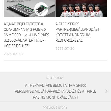
A QNAP BEJELENTETTE A
A STEELSERIES
QDA-UMP4A: M.2 PCIE 4.0
PARTNERMEGÁLLAPODÁST
NVME SSD – 2,5 HÜVELYKES
KÖTÖTT A NONGSHIM
U.2 SSD-ADAPTERT NAS-
REDFORCE-SZAL
HOZ ÉS PC-HEZ
2022-07-20
2025-02-18
NEXT STORY
A THERMALTAKE BEMUTATJA A GR500
VERSENYSZIMULÁTOR-PILÓTAFÜLKÉT ÉS A TRIPLE
RACING MONITORÁLLVÁNYT
PREVIOUS STORY