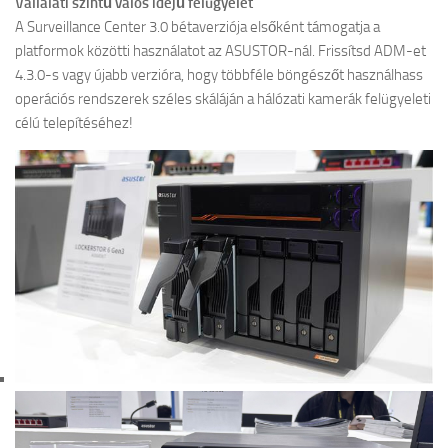
Vállalati szintű valós idejű felügyelet
A Surveillance Center 3.0 bétaverziója elsőként támogatja a
platformok közötti használatot az ASUSTOR-nál. Frissítsd ADM-et
4.3.0-s vagy újabb verzióra, hogy többféle böngészőt használhass
operációs rendszerek széles skáláján a hálózati kamerák felügyeleti
célú telepítéséhez!