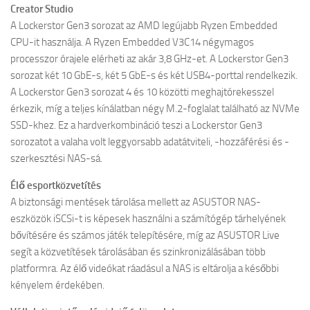
Creator Studio
A Lockerstor Gen3 sorozat az AMD legújabb Ryzen Embedded
CPU-it használja. A Ryzen Embedded V3C14 négymagos
processzor órajele elérheti az akár 3,8 GHz-et. A Lockerstor Gen3
sorozat két 10 GbE-s, két 5 GbE-s és két USB4-porttal rendelkezik.
A Lockerstor Gen3 sorozat 4 és 10 közötti meghajtórekesszel
érkezik, míg a teljes kínálatban négy M.2-foglalat található az NVMe
SSD-khez. Ez a hardverkombináció teszi a Lockerstor Gen3
sorozatot a valaha volt leggyorsabb adatátviteli, -hozzáférési és -
szerkesztési NAS-sá.
Élő esportközvetítés
A biztonsági mentések tárolása mellett az ASUSTOR NAS-
eszközök iSCSi-t is képesek használni a számítógép tárhelyének
bővítésére és számos játék telepítésére, míg az ASUSTOR Live
segít a közvetítések tárolásában és szinkronizálásában több
platformra. Az élő videókat ráadásul a NAS is eltárolja a későbbi
kényelem érdekében.