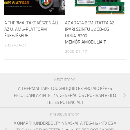
A THERMALTAKE KÉSZEN ÁLL
AZ ADATA BEMUTATTA AZ
AZ ÚJ AM5-PLATFORM
IPARI SZINTŰ 32 GB-OS
ÉRKEZÉSÉRE
DDR4-3200
MEMÓRIAMODULJAIT
2022-09-27
2020-07-17
NEXT STORY
A THERMALTAKE TOUGHLIQUID EX PRO AIO KÉPES
FELOLDANI AZ INTEL 14. GENERÁCIÓS CPU-IBAN REJLŐ
TELJES POTENCIÁLT
PREVIOUS STORY
A QNAP THUNDERBOLT™ 4 NAS-AI, A TBS-H574TX ÉS A