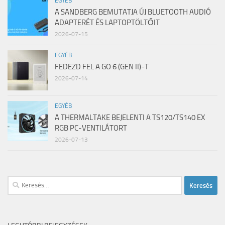
EGYÉB
A SANDBERG BEMUTATJA ÚJ BLUETOOTH AUDIÓ
ADAPTERÉT ÉS LAPTOPTÖLTŐIT
2026-07-15
EGYÉB
FEDEZD FEL A GO 6 (GEN II)-T
2026-07-14
EGYÉB
A THERMALTAKE BEJELENTI A TS120/TS140 EX
RGB PC-VENTILÁTORT
2026-07-13
Keresés: