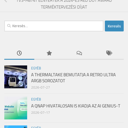
TVS-H874T ELNYERTÉK A 2024-ES RED DOT AWARD
TERMÉKTERVEZÉSI DÍJAT
Keresés:
EGYÉB
A THERMALTAKE BEMUTATJA A RETRO ULTRA
ARGB SOROZATOT
2026-07-27
EGYÉB
A QNAP HIVATALOSAN IS KIADJA AZ AI GENIUS-T
2026-07-17