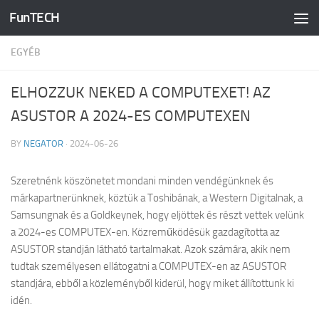
FunTECH
Skip to content
EGYÉB
ELHOZZUK NEKED A COMPUTEXET! AZ
ASUSTOR A 2024-ES COMPUTEXEN
BY
NEGATOR
·
2024-06-26
Szeretnénk köszönetet mondani minden vendégünknek és
márkapartnerünknek, köztük a Toshibának, a Western Digitalnak, a
Samsungnak és a Goldkeynek, hogy eljöttek és részt vettek velünk
a 2024-es COMPUTEX-en. Közreműködésük gazdagította az
ASUSTOR standján látható tartalmakat. Azok számára, akik nem
tudtak személyesen ellátogatni a COMPUTEX-en az ASUSTOR
standjára, ebből a közleményből kiderül, hogy miket állítottunk ki
idén.