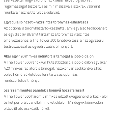
szerkezettel, hogy a toronyház kisebb helyet foglaljon el,
rugalmasságot biztosítva és minimalizálva a játékra-, valamint
munkára használt terület akadályait.
Egyedülálló nézet – vízszintes toronyház-elhelyezés
Az opcionális toronyháztartó-készlettel, ami egy alsó fedlappanelt
és egy display állványt tartalmaz a toronyház vízszintes
elhelyezéséhez, a The Tower 300 lehetővé teszi a ház egyszerű
testreszabását az egyedi vizuális élményért.
Akár egy 420 mm-es radiátort is támogat a jobb oldalon
A The Tower 300 rendkívüli hűtést biztosít, a jobb oldalon egy akár
420 mm-es radiátort is támogat, hatékonyan csökkentve a ház
belső hőmérsékletét és fenntartva az optimális
rendszerteljesítményt.
Szerszámmentes panelek a könnyű hozzáférésért
A The Tower 300 három 3 mm-es edzett üvegpanellel érkezik elöl
és két perforált panellel mindkét oldalon. Mindegyik könnyedén
eltávolítható eszközök nélkül.