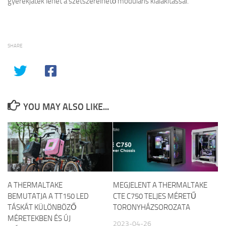
gyerekjáték lehet a szétszerelhető moduláris kialakítással.
SHARE
YOU MAY ALSO LIKE...
A THERMALTAKE
MEGJELENT A THERMALTAKE
BEMUTATJA A TT150 LED
CTE C750 TELJES MÉRETŰ
TÁSKÁT KÜLÖNBÖZŐ
TORONYHÁZSOROZATA
MÉRETEKBEN ÉS ÚJ
2023-04-26