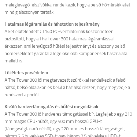
meleglevegő-elszívókkal rendelkezik, hogy a belső hőmérsékletet
mindig alacsonyan tartsák.
Hatalmas légáramlás és hihetetlen teljesítmény
A két előtelepített CT140 PC-ventilátornak köszönhetően
biztosított, hogy a The Tower 300 hatalmas légáramlással
érkezzen, ami lenyűgöző hűtési teljesítményt és alacsony belső
hőmérsékletet garantál a legelőkelőbb komponensek használata
mellett is.
Tökéletes porvédelem
A The Tower 300 jól megtervezett szűrőkkel rendelkezik a felső,
hátsó, belső oldalakon és belül a ház alsó részén, hogy megvédje a
rendszert a portól.
Kiváló hardvertámogatás és hűtési megoldások
A The Tower 300 jó hardveres támogatással bír. Legfeljebb egy 210
mm magas CPU-hűtőt, egy 400 mm hosszú GPU-t
(tápegységtakaró nélkül), egy 220 mm-es hosszú tápegységet,
három 2,5 hüvelykes SSD-t vagy három 3,5 hüvelykes HDD-t