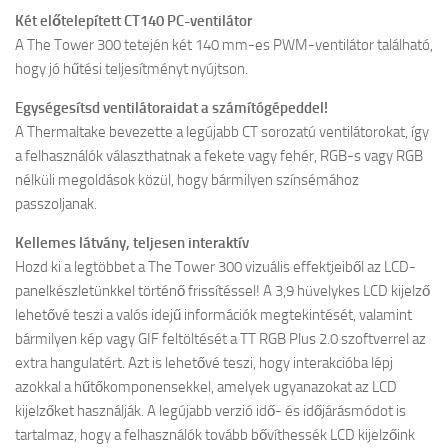
Két előtelepített CT140 PC-ventilátor
A The Tower 300 tetején két 140 mm-es PWM-ventilátor található,
hogy jó hűtési teljesítményt nyújtson.
Egységesítsd ventilátoraidat a számítógépeddel!
A Thermaltake bevezette a legújabb CT sorozatú ventilátorokat, így
a felhasználók választhatnak a fekete vagy fehér, RGB-s vagy RGB
nélküli megoldások közül, hogy bármilyen színsémához
passzoljanak.
Kellemes látvány, teljesen interaktív
Hozd ki a legtöbbet a The Tower 300 vizuális effektjeiből az LCD-
panelkészletünkkel történő frissítéssel! A 3,9 hüvelykes LCD kijelző
lehetővé teszi a valós idejű információk megtekintését, valamint
bármilyen kép vagy GIF feltöltését a TT RGB Plus 2.0 szoftverrel az
extra hangulatért. Azt is lehetővé teszi, hogy interakcióba lépj
azokkal a hűtőkomponensekkel, amelyek ugyanazokat az LCD
kijelzőket használják. A legújabb verzió idő- és időjárásmódot is
tartalmaz, hogy a felhasználók tovább bővíthessék LCD kijelzőink