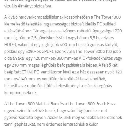
vizuális élményt biztosítva.
A kiváló hardverkompatibilitásnak köszönhetően a The Tower 300
kiemelkedő telepítési rugalmasságot biztosít ideális PC builded
elkészítéséhez. Támogatja a szabványos méretű tápegységet 220
mm-ig, három 2,5 hüvelykes SSD-t vagy három 3,5 hüvelykes
HDD-t, valamint egy legfeljebb 400 mm hosszú grafikus kártyát,
például egy 5090-es GPU-t. Ezenkívül a The Tower 300 a ház jobb
oldalán akár egy 420 mm-es/360 mm-es AIO-folyadékhűtés vagy
egy 210 mm magas léghűtés befogadására is képes. A felső két
beépített CT140 PC-ventilátoron kívül ez a ház összesen nyolc 120
mm-es/140 mm-es ventilátor telepítését teszi lehetővé,
biztosítva az optimális hűtési teljesítményt a csúcskategóriás
komponenseknek.
A The Tower 300 Matcha Plum és a The Tower 300 Peach Fuzz
egyedi színei lehetővé teszik, hogy számítógéped szemet
gyönyörködtető legyen. Azoknak, akik még vonzóbbá szeretnének
tenni gépházukat, nem érdemes lemaradniuk a külön