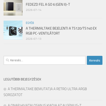
FEDEZD FEL A GO 6 (GEN II)-T
2026-07-14
EGYÉB
A THERMALTAKE BEJELENTI A TS120/TS140 EX
RGB PC-VENTILÁTORT
2026-07-13
Keresés:
LEGUTÓBBI BEJEGYZÉSEK
A THERMALTAKE BEMUTATJA A RETRO ULTRA ARGB
SOROZATOT
A QNAP HIVATALOSAN IS KIADJA AZ AI GENIUS-T