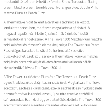
mostantól tíz színben érhető el: fekete, Snow, Turquoise, Racing
Green, Matcha Green, Bumblebee, Hydrangea Blue, Bubble Pink,
Matcha Plum és Peach Fuzz.
A Thermaltake hidat teremt a divat és a technológia között,
lendületes színekben, merészen megalkotva a gépházat. A
magával ragadó nyár ihlette új színsémák élénk és frissítő
árnyalatokkal rendelkeznek. A The Tower 300 Matcha Plum matcha
zöld külsővel és rózsaszín elemekkel, míg a The Tower 300 Peach
Fuzz világos barackos külsővel és hortenziakék belsővel
büszkélkedhet. Ezek az új színek a Thermaltake ikonikus matcha
zöldjét és hortenziakékjét divatos árnyalatokkal kombinálják,
kiemelkedővé téve a The Tower 300-at.
A The Tower 300 Matcha Plum és a The Tower 300 Peach Fuzz
egyesíti a klasszikus dizájnt az innovációval. Megtartva a The Tower
sorozat függőleges kialakítását, ezek a gépházak egy nyolcszögletű
prizma formával is rendelkeznek, új szintre emelve esztétikai
színvonalukat. Ezenkívül egy extra tartókészlettel a The Tower 300
sorozat támogatja a gépház vízszintes elhelyezését, különleges