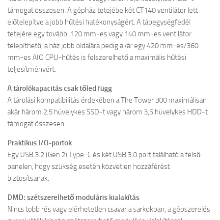
támogat összesen. A gépház tetejébe két CT140 ventilátor lett
előtelepítve a jobb hűtési hatékonyságért. A tápegységfedél
tetejére egy további 120 mm-es vagy 140 mm-es ventilátor
telepíthető, a ház jobb oldalára pedig akár egy 420 mm-es/360
mm-es AIO CPU-hűtés is felszerelhető a maximális hűtési
teljesítményért.
A tárolókapacitás csak tőled függ
A tárolási kompatibilitás érdekében a The Tower 300 maximálisan
akár három 2,5 hüvelykes SSD-t vagy három 3,5 hüvelykes HDD-t
támogat összesen.
Praktikus I/O-portok
Egy USB 3.2 (Gen 2) Type-C és két USB 3.0 port található a felső
panelen, hogy szükség esetén közvetlen hozzáférést
biztosítsanak.
DMD: szétszerelhető moduláris kialakítás
Nincs több rés vagy elérhetetlen csavar a sarkokban, a gépszerelés