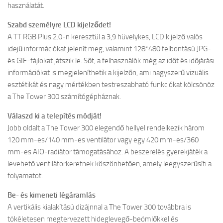
használatát.
Szabd személyre LCD kijelződet!
A TT RGB Plus 2.0-n keresztül a 3,9 hüvelykes, LCD kijelző valós
idejű információkat jelenít meg, valamint 128*480 felbontású JPG-
és GIF-fájlokat játszik le. Sőt, a felhasználók még az időt és időjárási
információkat is megjeleníthetik a kijelzőn, ami nagyszerű vizuális
esztétikát és nagy mértékben testreszabható funkciókat kölcsönöz
a The Tower 300 számítógépháznak.
Válaszd ki a telepítés módját!
Jobb oldalt a The Tower 300 elegendő hellyel rendelkezik három
120 mm-es/140 mm-es ventilátor vagy egy 420 mm-es/360
mm-es AIO-radiátor támogatásához. A beszerelés gyerekjáték a
levehető ventilátorkeretnek köszönhetően, amely leegyszerűsíti a
folyamatot.
Be- és kimeneti légáramlás
A vertikális kialakítású dizájnnal a The Tower 300 továbbra is
tökéletesen megtervezett hideglevegő-beömlőkkel és