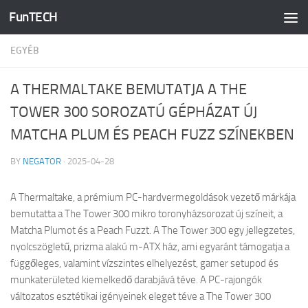
FunTECH
Skip to content
EGYÉB
A THERMALTAKE BEMUTATJA A THE
TOWER 300 SOROZATÚ GÉPHÁZAT ÚJ
MATCHA PLUM ÉS PEACH FUZZ SZÍNEKBEN
BY
NEGATOR
·
2025-04-28
A Thermaltake, a prémium PC-hardvermegoldások vezető márkája
bemutatta a The Tower 300 mikro toronyházsorozat új színeit, a
Matcha Plumot és a Peach Fuzzt. A The Tower 300 egy jellegzetes,
nyolcszögletű, prizma alakú m-ATX ház, ami egyaránt támogatja a
függőleges, valamint vízszintes elhelyezést, gamer setupod és
munkaterületed kiemelkedő darabjává téve. A PC-rajongók
változatos esztétikai igényeinek eleget téve a The Tower 300