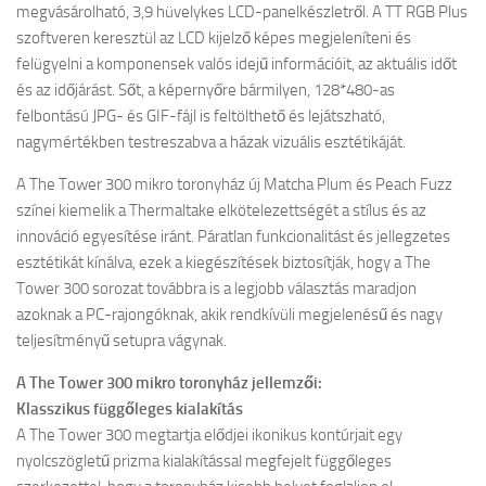
megvásárolható, 3,9 hüvelykes LCD-panelkészletről. A TT RGB Plus
szoftveren keresztül az LCD kijelző képes megjeleníteni és
felügyelni a komponensek valós idejű információit, az aktuális időt
és az időjárást. Sőt, a képernyőre bármilyen, 128*480-as
felbontású JPG- és GIF-fájl is feltölthető és lejátszható,
nagymértékben testreszabva a házak vizuális esztétikáját.
A The Tower 300 mikro toronyház új Matcha Plum és Peach Fuzz
színei kiemelik a Thermaltake elkötelezettségét a stílus és az
innováció egyesítése iránt. Páratlan funkcionalitást és jellegzetes
esztétikát kínálva, ezek a kiegészítések biztosítják, hogy a The
Tower 300 sorozat továbbra is a legjobb választás maradjon
azoknak a PC-rajongóknak, akik rendkívüli megjelenésű és nagy
teljesítményű setupra vágynak.
A The Tower 300 mikro toronyház jellemzői:
Klasszikus függőleges kialakítás
A The Tower 300 megtartja elődjei ikonikus kontúrjait egy
nyolcszögletű prizma kialakítással megfejelt függőleges