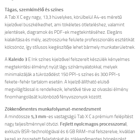
Tágas, szemkímélő és színes
A Tab X C egy nagy, 13,3 hüvelykes, körülbelül A4-es méretű
kijelzővel büszkélkedhet, ami tökéletes ötleteléshez, valamint
jelentések, diagramok és PDF-ek megtekintéséhez. Elegáns
kialakítása és mély, asztroszürke felülete professzionális esztétikát
kölcsönöz, így stílusos kiegészítője lehet bármely munkaterületnek.
A
Kaleido 3
E Ink színes kijelzővel felszerelt készülék kényelmes
megtekintési élményt nyújt lágy színárnyalatokkal, melyek
minimalizálják a tükröződést 150 PPI-s színes és 300 PPI-s
fekete-fehér tartalom esetén. A kijelző állítható elülső
megvilágítással is rendelkezik, lehetővé téve az olvasási élmény
finomhangolását különböző fényviszonyok között.
Zökkenőmentes munkafolyamat-menedzsment
A mindössze
5,3 mm
-es vastagságú Tab X C a prémium felépítést
nagy teljesítménnyel ötvözi.
Fejlett nyolcmagos processzorral
,
exkluzív BSR-technológiával és 6 GB RAM-mal felszerelve, kiválóan
kezeli az összetett feladatokat és zökkenőmentes böngészést