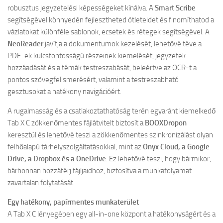
robusztus jegyzetelési képességeket kínálva. A
Smart Scribe
segítségével könnyedén fejlesztheted ötleteidet és finomíthatod a
vázlatokat különféle sablonok, ecsetek és rétegek segítségével. A
NeoReader
javítja a dokumentumok kezelését, lehetővé téve a
PDF-ek kulcsfontosságú részeinek kiemelését, jegyzetek
hozzáadását és a témák testreszabását, beleértve az OCR-t a
pontos szövegfelismerésért, valamint a testreszabható
gesztusokat a hatékony navigációért.
A rugalmasság és a csatlakoztathatóság terén egyaránt kiemelkedő
Tab X C zökkenőmentes fájlátvitelt biztosít a
BOOXDropon
keresztül és lehetővé teszi a zökkenőmentes szinkronizálást olyan
felhőalapú tárhelyszolgáltatásokkal, mint az
Onyx Cloud, a Google
Drive, a Dropbox és a OneDrive
. Ez lehetővé teszi, hogy bármikor,
bárhonnan hozzáférj fájljaidhoz, biztosítva a munkafolyamat
zavartalan folytatását.
Egy hatékony, papírmentes munkaterület
A Tab X C lényegében egy all-in-one központ a hatékonyságért és a