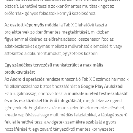
biztosít. Lehetővé teszi a zökkenőmentes multitaskingot az
erőforrás-igényes feladatok könnyű kezeléséhez.
Az
osztott képernyős móddal
a Tab X C lehetővé teszi a
projekttervek zökkenőmentes megtekintését, miközben
figyelemmel kíséred az előrehaladásod, összehasonlítod az
adatkészleteket egymás mellett a mélyreható elemzésért, vagy
áttekinted a dokumentumokat jegyzetelés közben.
Egy szándékos tervezésű munkaterület a maximális
produktivitásért
Az
Android operációs rendszert
használó Tab X C számos harmadik
fél alkalmazásához biztosít hozzáférést a
Google Play Áruházból
.
Ez a rugalmasság lehetővé teszi
a munkaterületed testreszabását
és más eszközökkel történő integrálását
, megfelelve az egyedi
igényeidnek. Foglalkozz akár munkajelentések menedzselésével,
kreatív naplóírással vagy multimédiás feladatokkal, a táblagépszerű
felület lehetővé teszi a widgetek személyre szabását a gyors
hozzáférésért, egy zavaró tényezőktől mentes környezetet