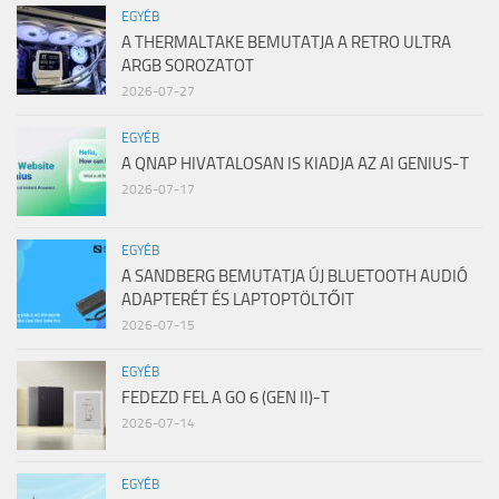
EGYÉB
A THERMALTAKE BEMUTATJA A RETRO ULTRA
ARGB SOROZATOT
2026-07-27
EGYÉB
A QNAP HIVATALOSAN IS KIADJA AZ AI GENIUS-T
2026-07-17
EGYÉB
A SANDBERG BEMUTATJA ÚJ BLUETOOTH AUDIÓ
ADAPTERÉT ÉS LAPTOPTÖLTŐIT
2026-07-15
EGYÉB
FEDEZD FEL A GO 6 (GEN II)-T
2026-07-14
EGYÉB