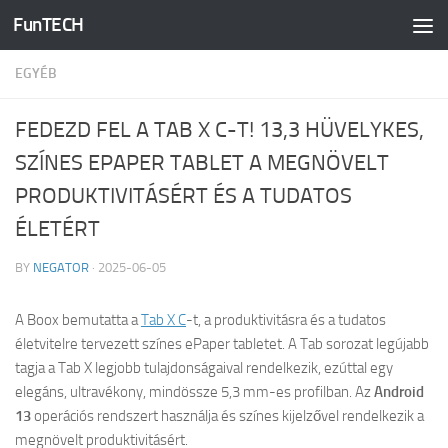
FunTECH
Skip to content
EGYÉB
FEDEZD FEL A TAB X C-T! 13,3 HÜVELYKES,
SZÍNES EPAPER TABLET A MEGNÖVELT
PRODUKTIVITÁSÉRT ÉS A TUDATOS
ÉLETÉRT
BY
NEGATOR
·
2025-06-05
A Boox bemutatta a
Tab X C
-t, a produktivitásra és a tudatos
életvitelre tervezett színes ePaper tabletet. A Tab sorozat legújabb
tagja a Tab X legjobb tulajdonságaival rendelkezik, ezúttal egy
elegáns, ultravékony, mindössze 5,3 mm-es profilban. Az
Android
13
operációs rendszert használja és színes kijelzővel rendelkezik a
megnövelt produktivitásért.