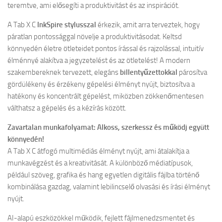
teremtve, ami elősegíti a produktivitást és az inspirációt.
A Tab X C
InkSpire stylusszal
érkezik, amit arra terveztek, hogy
páratlan pontossággal növelje a produktivitásodat. Keltsd
könnyedén életre ötleteidet pontos írással és rajzolással, intuitív
élménnyé alakítva a jegyzetelést és az ötletelést! A modern
szakembereknek tervezett, elegáns
billentyűzettokkal
párosítva
gördülékeny és érzékeny gépelési élményt nyújt, biztosítva a
hatékony és koncentrált gépelést, miközben zökkenőmentesen
válthatsz a gépelés és a kézírás között.
Zavartalan munkafolyamat: Alkoss, szerkessz és működj együtt
könnyedén!
A Tab X C átfogó multimédiás élményt nyújt, ami átalakítja a
munkavégzést és a kreativitását. A különböző médiatípusok,
például szöveg, grafika és hang egyetlen digitális fájlba történő
kombinálása gazdag, valamint lebilincselő olvasási és írási élményt
nyújt.
AI-alapú eszközökkel működik, fejlett fájlmenedzsmentet és