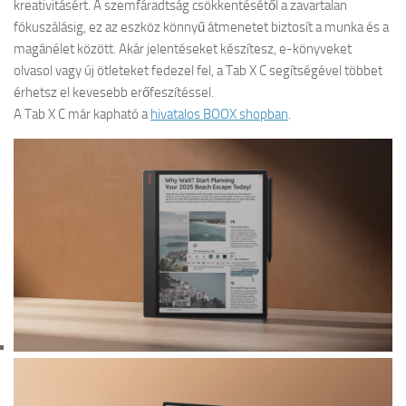
kreativitásért. A szemfáradtság csökkentésétől a zavartalan
fókuszálásig, ez az eszköz könnyű átmenetet biztosít a munka és a
magánélet között. Akár jelentéseket készítesz, e-könyveket
olvasol vagy új ötleteket fedezel fel, a Tab X C segítségével többet
érhetsz el kevesebb erőfeszítéssel.
A Tab X C már kapható a
hivatalos BOOX shopban
.