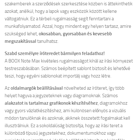
szakemberek a szerződések szerkesztése közben is áttekinthetik
azokat, anélkül, hogy a lapok vagy eszközök között kellene
váltogatniuk. Ez a térbeli rugalmasság segít fenntartani a
munkafolyamatod. Azzal, hogy mindent egy helyen tartasz, amire
szükséged lehet,
okosabban, gyorsabban és kevesebb
megszakítással
tanulhatsz.
Szabd személyre íróteredet bármilyen feladathoz!
A BOOX Note Max kivételes rugalmasságot kínál az írási környezet
testreszabásában. Számos beépített sablont biztosít és lehetővé
teszi, hogy egyéni sablonokat importálj vagy hozz létre.
Az
oldalmargók beállításával
növelheted az íróteret, így több
helyet hagyva a jegyzeteknek vagy diagramoknak. Számos
alakzatot is tartalmaz grafikonok készítéséhez
, diagramokhoz
vagy gyors vázlatkészítéshez, ami különösen előnyös a vizuális
módon tanulóknak és azoknak, akiknek összetett fogalmakat kell
illusztrálniuk. Ez a sokoldalúság biztosítja, hogy az írási teret a
különböző típusú jegyzetekhez, dokumentumokhoz vagy