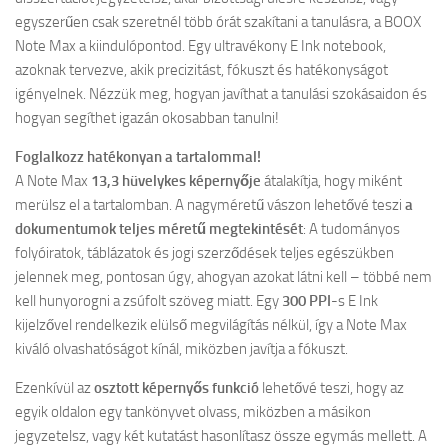
egyszerűen csak szeretnél több órát szakítani a tanulásra, a BOOX
Note Max a kiindulópontod. Egy ultravékony E Ink notebook,
azoknak tervezve, akik precizitást, fókuszt és hatékonyságot
igényelnek. Nézzük meg, hogyan javíthat a tanulási szokásaidon és
hogyan segíthet igazán okosabban tanulni!
Foglalkozz hatékonyan a tartalommal!
A Note Max
13,3 hüvelykes képernyője
átalakítja, hogy miként
merülsz el a tartalomban. A nagyméretű vászon lehetővé teszi
a
dokumentumok teljes méretű megtekintését
: A tudományos
folyóiratok, táblázatok és jogi szerződések teljes egészükben
jelennek meg, pontosan úgy, ahogyan azokat látni kell – többé nem
kell hunyorogni a zsúfolt szöveg miatt. Egy
300 PPI
-s E Ink
kijelzővel rendelkezik elülső megvilágítás nélkül, így a Note Max
kiváló olvashatóságot kínál, miközben javítja a fókuszt.
Ezenkívül az
osztott képernyős funkció
lehetővé teszi, hogy az
egyik oldalon egy tankönyvet olvass, miközben a másikon
jegyzetelsz, vagy két kutatást hasonlítasz össze egymás mellett. A