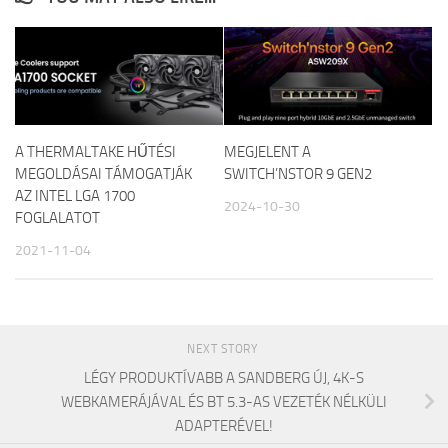
A THERMALTAKE HŰTÉSI
MEGJELENT A
MEGOLDÁSAI TÁMOGATJÁK
SWITCH’NSTOR 9 GEN2
AZ INTEL LGA 1700
2024-10-30
FOGLALATOT
2021-11-04
NEXT STORY
LÉGY PRODUKTÍVABB A SANDBERG ÚJ, 4K-S
WEBKAMERÁJÁVAL ÉS BT 5.3-AS VEZETÉK NÉLKÜLI
ADAPTERÉVEL!