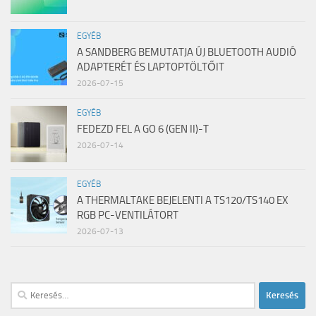
EGYÉB
A SANDBERG BEMUTATJA ÚJ BLUETOOTH AUDIÓ
ADAPTERÉT ÉS LAPTOPTÖLTŐIT
2026-07-15
EGYÉB
FEDEZD FEL A GO 6 (GEN II)-T
2026-07-14
EGYÉB
A THERMALTAKE BEJELENTI A TS120/TS140 EX
RGB PC-VENTILÁTORT
2026-07-13
Keresés: