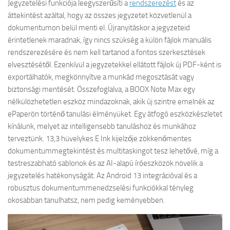
Jegyzetelési funkciója leegyszerűsíti a
rendszerezést
és az
áttekintést azáltal, hogy az összes jegyzetet közvetlenül a
dokumentumon belül menti el. Újranyitáskor a jegyzeteid
érintetlenek maradnak, így nincs szükség a külön fájlok manuális
rendszerezésére és nem kell tartanod a fontos szerkesztések
elvesztésétől. Ezenkívül a jegyzetekkel ellátott fájlok új PDF-ként is
exportálhatók, megkönnyítve a munkád megosztását vagy
biztonsági mentését. Összefoglalva, a BOOX Note Max egy
nélkülözhetetlen eszköz mindazoknak, akik új szintre emelnék az
ePaperön történő tanulási élményüket. Egy átfogó eszközkészletet
kínálunk, melyet az intelligensebb tanuláshoz és munkához
terveztünk. 13,3 hüvelykes E Ink kijelzője zökkenőmentes
dokumentummegtekintést és multitaskingot tesz lehetővé, míg a
testreszabható sablonok és az AI-alapú íróeszközök növelik a
jegyzetelés hatékonyságát. Az Android 13 integrációval és a
robusztus dokumentummenedzselési funkciókkal tényleg
okosabban tanulhatsz, nem pedig keményebben.