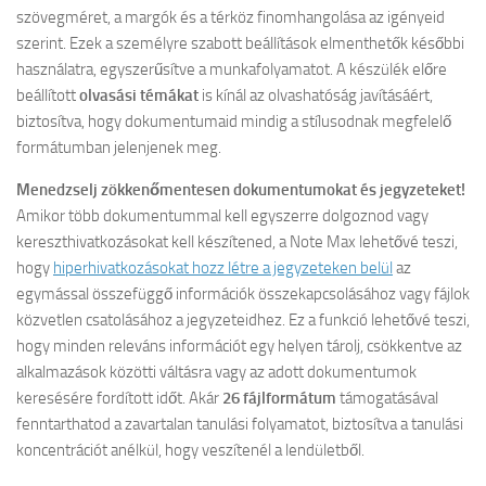
szövegméret, a margók és a térköz finomhangolása az igényeid
szerint. Ezek a személyre szabott beállítások elmenthetők későbbi
használatra, egyszerűsítve a munkafolyamatot. A készülék előre
beállított
olvasási témákat
is kínál az olvashatóság javításáért,
biztosítva, hogy dokumentumaid mindig a stílusodnak megfelelő
formátumban jelenjenek meg.
Menedzselj zökkenőmentesen dokumentumokat és jegyzeteket!
Amikor több dokumentummal kell egyszerre dolgoznod vagy
kereszthivatkozásokat kell készítened, a Note Max lehetővé teszi,
hogy
hiperhivatkozásokat hozz létre a jegyzeteken belül
az
egymással összefüggő információk összekapcsolásához vagy fájlok
közvetlen csatolásához a jegyzeteidhez. Ez a funkció lehetővé teszi,
hogy minden releváns információt egy helyen tárolj, csökkentve az
alkalmazások közötti váltásra vagy az adott dokumentumok
keresésére fordított időt. Akár
26 fájlformátum
támogatásával
fenntarthatod a zavartalan tanulási folyamatot, biztosítva a tanulási
koncentrációt anélkül, hogy veszítenél a lendületből.