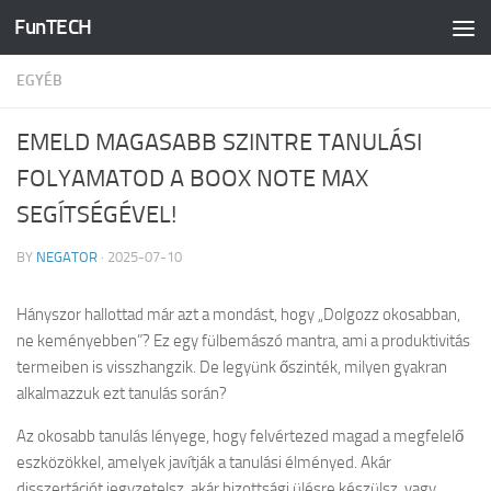
FunTECH
Skip to content
EGYÉB
EMELD MAGASABB SZINTRE TANULÁSI
FOLYAMATOD A BOOX NOTE MAX
SEGÍTSÉGÉVEL!
BY
NEGATOR
·
2025-07-10
Hányszor hallottad már azt a mondást, hogy „Dolgozz okosabban,
ne keményebben”? Ez egy fülbemászó mantra, ami a produktivitás
termeiben is visszhangzik. De legyünk őszinték, milyen gyakran
alkalmazzuk ezt tanulás során?
Az okosabb tanulás lényege, hogy felvértezed magad a megfelelő
eszközökkel, amelyek javítják a tanulási élményed. Akár
disszertációt jegyzetelsz, akár bizottsági ülésre készülsz, vagy