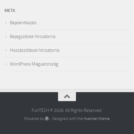
META
Bejelentkezés
Bejegyzések hírcsatorna
Hozzászólások hírcsatorna
WordPress Magyarország
FunTECH © 2026. All Rights Reserved.
Powered by
- Designed with the
Hueman theme