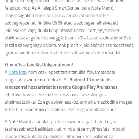
projektekhez igazíthasd, ideális beállítást biztosítva a különféle
feladatokhoz. Az AI-alapú Smart Scribe-bal a Note Max új
magasságokba emeli az írást. A ceruzával kiemelhetsz
szövegrészeket, firkálva törölheted a szövegen elhelyezett
jelöléseket, vagy dupla koppintással kézzel írott jegyzeteket
alakíthatsz át gépelt szöveggé. Ezenkívül a Lasso eszköz lehetővé
teszi a szöveg vagy objektumok precíz kijelölését és szerkesztését,
így könnyedén rendszerezheted és átszervezheted írásodat.
Finomíts a tanulási folyamatodon!
A
Note Max
nem csak lépést tart a tanulási folyamatoddal,
magasabb szintre is emeli azt. Az
Android 13 operációs
rendszerrel hozzáférést biztosít a Google Play Áruházhoz
,
lehetővé téve az eszköz testreszabását a szükséges
alkalmazásokkal. Ez egy solyan eszköz, ami alkalmazkodik a magas
téttel bíró akadémiai és szakmai élet megpróbáltatásaihoz.
A Note Maxot a tanulási preferenciáidhoz igazíthatod olyan
testreszabható beállításokkal, mint a képernyőfrissítési módok
módosítása különböző olvasási élményekhez, valamint a