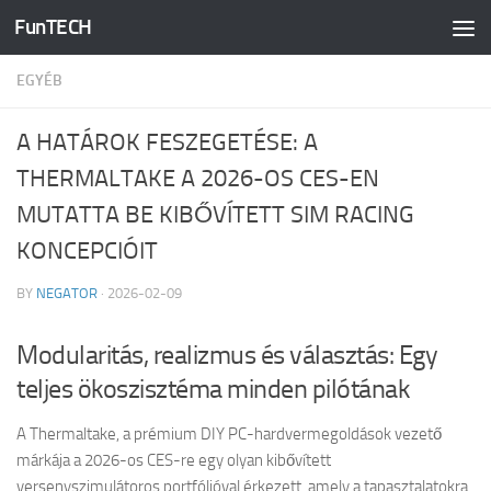
FunTECH
Skip to content
EGYÉB
A HATÁROK FESZEGETÉSE: A
THERMALTAKE A 2026-OS CES-EN
MUTATTA BE KIBŐVÍTETT SIM RACING
KONCEPCIÓIT
BY
NEGATOR
·
2026-02-09
Modularitás, realizmus és választás: Egy
teljes ökoszisztéma minden pilótának
A Thermaltake, a prémium DIY PC-hardvermegoldások vezető
márkája a 2026-os CES-re egy olyan kibővített
versenyszimulátoros portfólióval érkezett, amely a tapasztalatokra