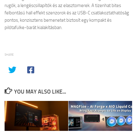
rugók, a lengéscsillapítók és az elasztomerek. A tizenhat bites
felbontású hall effekt szenzorok és az USB-C csatlakoztathatóság
pontos, konzisztens bemenetet biztosít egy kompakt és
pilótafülke-barát kialakításban.
SHARE
YOU MAY ALSO LIKE...