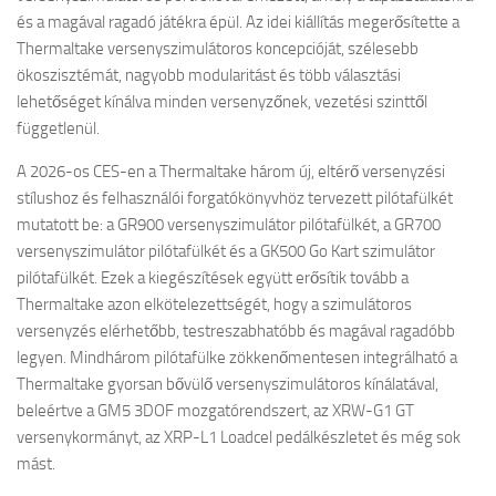
és a magával ragadó játékra épül. Az idei kiállítás megerősítette a
Thermaltake versenyszimulátoros koncepcióját, szélesebb
ökoszisztémát, nagyobb modularitást és több választási
lehetőséget kínálva minden versenyzőnek, vezetési szinttől
függetlenül.
A 2026-os CES-en a Thermaltake három új, eltérő versenyzési
stílushoz és felhasználói forgatókönyvhöz tervezett pilótafülkét
mutatott be: a GR900 versenyszimulátor pilótafülkét, a GR700
versenyszimulátor pilótafülkét és a GK500 Go Kart szimulátor
pilótafülkét. Ezek a kiegészítések együtt erősítik tovább a
Thermaltake azon elkötelezettségét, hogy a szimulátoros
versenyzés elérhetőbb, testreszabhatóbb és magával ragadóbb
legyen. Mindhárom pilótafülke zökkenőmentesen integrálható a
Thermaltake gyorsan bővülő versenyszimulátoros kínálatával,
beleértve a GM5 3DOF mozgatórendszert, az XRW-G1 GT
versenykormányt, az XRP-L1 Loadcel pedálkészletet és még sok
mást.