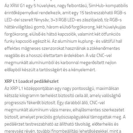
Az XRW G1 egy 5 hüvelykes, nagy felbontású, SimHub-kompatibilis
érintőképernyővel rendelkezik, amit egy 15 testreszabható RGB-s
LED-del szerelt fénysáv, 3+3 RGB LED-es zászlójelző, tíz RGB-s
háttérvilágítású gomb, három elülső forgókorong, két hüvelykujjas
forgókorong, elülső és hátsó kapcsolók, valamint két ötfunkciós
funky kapcsoló egészít ki. Az alumínium kuplung- és váltófül hall
effektes mágneses szenzorokat használnak a zökkenőmentes
reagálás és a hosszú élettartam érdekében. A váz CNC-vel
megmunkált alumíniumból és karbonnal megerősített nejlon
előlapból készült a tartósságért és a kényelemért.
XRP L1 Loadcel pedálkészlet
Az XRP L1 középpontjában egy nagy pontosságú, maximálisan
kétszáz kilogramm terhelést biztosító cella áll, amely valósághű
progresszív fékerőt biztosít. Egy darabból álló, CNC-vel
megmunkált alumínium váza merev, elhajlásmentes szerkezetet
biztosít, amelyet precíziós golyóscsapágyakkal támogattak meg. A
pedálérzet testreszabható az állítható távolság, előterhelés és
merevség révén, további finombeállítási lehetőségekkel, mint a