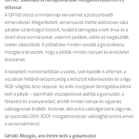
GR700: Sokoldalú versenypilótafülke mozgatórendszerrel és
stílussal
A GR700 ötvözi a mindennapi kényelmet a pulzusnövelő
elmerüléssel. Megerősített, versenyautó ihlette acélcsöves váza
páratlan szilárdságot biztosít, továbbá támogatja a belt drive és a
direct drive kormányokat, valamint pedálok, váltók és kiegészítők
széles választékát. A pilótafülke minden vonalát a gördülékeny
mozgásra tervezték, hogy a pilóták minden kanyart és lendületet
érezzenek.
A beépített monitortartóban a széles, ívelt kijelzők is elférnek, a
vizuálisan feltűnő setupot pedig a letisztult kábelvezetés és a lágy
RGB-világítás teszi teljessé. Az erős mozgások támogatása életre
kelti a pályát – tapintható visszajelzéssé alakítja a gyorsulást, a
fékezést és a kanyarodást, amitől minden kanyar és egyenes
valóságosnak érződik. Azoknak, akik extra valóságérzetre vágynak,
az opcionális GM5 3DOF mozgatórendszer valósághű szintre emeli
a versenyélményt.
GK500: Mozgás, ami életre kelti a gokartozást