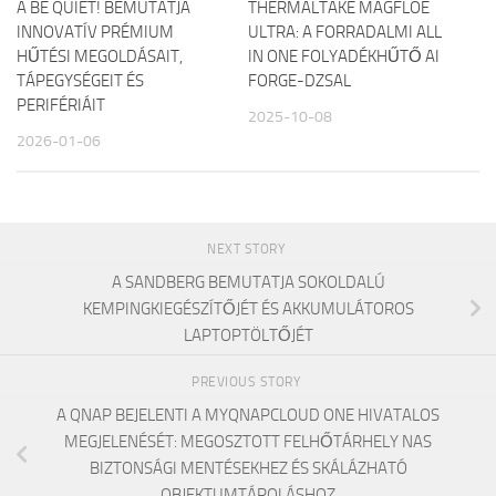
A BE QUIET! BEMUTATJA
THERMALTAKE MAGFLOE
INNOVATÍV PRÉMIUM
ULTRA: A FORRADALMI ALL
HŰTÉSI MEGOLDÁSAIT,
IN ONE FOLYADÉKHŰTŐ AI
TÁPEGYSÉGEIT ÉS
FORGE-DZSAL
PERIFÉRIÁIT
2025-10-08
2026-01-06
NEXT STORY
A SANDBERG BEMUTATJA SOKOLDALÚ
KEMPINGKIEGÉSZÍTŐJÉT ÉS AKKUMULÁTOROS
LAPTOPTÖLTŐJÉT
PREVIOUS STORY
A QNAP BEJELENTI A MYQNAPCLOUD ONE HIVATALOS
MEGJELENÉSÉT: MEGOSZTOTT FELHŐTÁRHELY NAS
BIZTONSÁGI MENTÉSEKHEZ ÉS SKÁLÁZHATÓ
OBJEKTUMTÁROLÁSHOZ