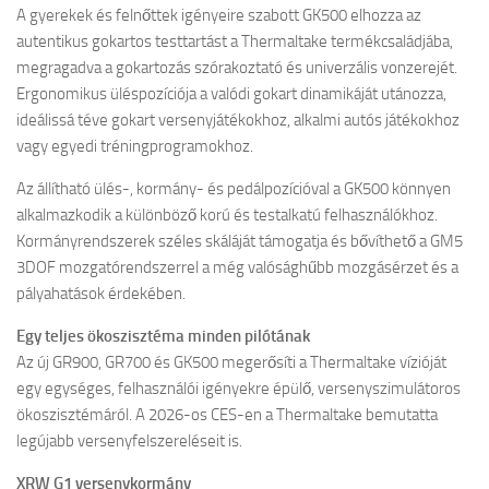
A gyerekek és felnőttek igényeire szabott GK500 elhozza az
autentikus gokartos testtartást a Thermaltake termékcsaládjába,
megragadva a gokartozás szórakoztató és univerzális vonzerejét.
Ergonomikus üléspozíciója a valódi gokart dinamikáját utánozza,
ideálissá téve gokart versenyjátékokhoz, alkalmi autós játékokhoz
vagy egyedi tréningprogramokhoz.
Az állítható ülés-, kormány- és pedálpozícióval a GK500 könnyen
alkalmazkodik a különböző korú és testalkatú felhasználókhoz.
Kormányrendszerek széles skáláját támogatja és bővíthető a GM5
3DOF mozgatórendszerrel a még valósághűbb mozgásérzet és a
pályahatások érdekében.
Egy teljes ökoszisztéma minden pilótának
Az új GR900, GR700 és GK500 megerősíti a Thermaltake vízióját
egy egységes, felhasználói igényekre épülő, versenyszimulátoros
ökoszisztémáról. A 2026-os CES-en a Thermaltake bemutatta
legújabb versenyfelszereléseit is.
XRW G1 versenykormány