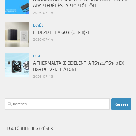
ADAPTERÉT ÉS LAPTOPTÖLTŐIT
2026-07-15
EGYÉB
FEDEZD FEL A GO 6 (GEN II)-T
2026-07-14
EGYÉB
A THERMALTAKE BEJELENTI A TS120/TS140 EX
RGB PC-VENTILÁTORT
2026-07-13
Keresés:
LEGUTÓBBI BEJEGYZÉSEK