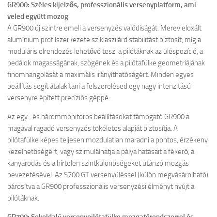
GR900: Széles kijelzős, professzionális versenyplatform, ami
veled együtt mozog
A GR900 új szintre emeli a versenyzés valódiságát. Merev eloxált
alumínium profilszerkezete sziklaszilárd stabilitást biztosít, míg a
moduláris elrendezés lehetővé teszi a pilótáknak az üléspozíció, a
pedálok magasságának, szögének és a pilótafülke geometriájának
finomhangolását a maximális irányíthatóságért. Minden egyes
beállítás segít átalakítani a felszerelésed egy nagy intenzitású
versenyre épített precíziós géppé.
Az egy- és hárommonitoros beállításokat támogató GR900 a
magával ragadó versenyzés tökéletes alapját biztosítja. A
pilótafülke képes teljesen mozdulatlan maradni a pontos, érzékeny
kezelhetőségért, vagy szimulálhatja a pálya hatásait a fékerő, a
kanyarodás és a hirtelen szintkülönbségeket utánzó mozgás
bevezetésével. Az S700 GT versenyüléssel (külön megvásárolható)
párosítva a GR900 professzionális versenyzési élményt nyújt a
pilótáknak.