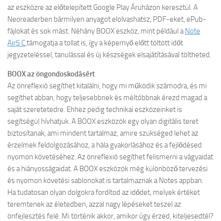
az eszközre az előtelepített Google Play Áruházon keresztül. A
Neoreaderben bármilyen anyagot elolvashatsz, PDF-eket, ePub-
fájlokat és sok mást. Néhány BOOX eszköz, mint például a
Note
Air5 C
,támogatja a tollat is, így a képernyő előtt töltött időt
jegyzeteléssel, tanulással és új készségek elsajátításával töltheted.
BOOX az öngondoskodásért
Az önreflexió segíthet kitalálni, hogy mi működik számodra, és mi
segíthet abban, hogy teljesebbnek és méltóbbnak érezd magad a
saját szeretetedre. Ehhez pedig technikai eszközeinket is
segítségül hívhatjuk. A BOOX eszközök egy olyan digitális teret
biztosítanak, ami mindent tartalmaz, amire szükséged lehet az
érzelmek feldolgozásához, a hála gyakorlásához és a fejlődésed
nyomon követéséhez. Az önreflexió segíthet felismerni a vágyaidat
és a hiányosságaidat. A BOOX eszközök még különböző tervezési
és nyomon követési sablonokat is tartalmaznak a Notes appban.
Ha tudatosan olyan dolgokra fordítod az idődet, melyek értéket
teremtenek az életedben, azzal nagy lépéseket teszel az
önfejlesztés felé. Mi történik akkor, amikor úgy érzed, kiteljesedtél?