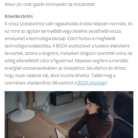
Akkor jön csak igazán könnyedén az önszeretet.
Következtetés
A rossz szokásokhoz való ragaszkodás érzése teljesen normális, és
ez mind az agyban termelődő vegyületekre vezethető vissza,
amelyeket a technológia becsap. Ezért fontos a megfelelő
technológia kiválasztása. A BOOX eszközöket a tudatos életvitelre
tervezték, azokra a dolgokra, melyeken dolgozni szerettél volna, de
eddig elterelődött róluk a figyelmed. Képesek segíteni a mentális
energiád visszanyerésében az olvasáshoz, tanuláshoz és ahhoz,
hogy olyan valakivé válj, akire büszke lehetsz. Találd meg a
személyes utazásodhoz illő eszközt a
BOOX shopban
!