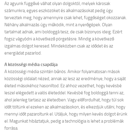
Az agyunk függővé válhat olyan dolgoktól, melyek károsak
számunkra, egyes eszközöket és alkalmazásokat pedig úgy
terveztek meg, hogy amennyire csak lehet, függőséget okozzanak.
Néhány alkalmazás úgy működik, mint a nyerőgépek. Olyan
tartalmat adnak, ami boldoggá tesz, de csak bizonyos ideig. Ezért
fogsz vágyódni a következő pörgetésre. Mindig a következő
izgalmas dolgot keresed. Mindeközben csak az idődet és az
energiádat pazarlod.
A közösségi média csapdája
A közösségi média szintén bűnös. Amikor folyamatosan mások
közösségi oldalait nézed, annak az lesz az eredménye, hogy a saját
életed másokéhoz hasonlítod. Ez ahhoz vezethet, hogy kevésbé
leszel elégedett a valós életeddel. Kevésbé fog boldoggá tenni az,
ahol jelenleg tartasz az életedben. Vagy előfordulhat, hogy túl sok
időt töltünk el ezeken az alkalmazásokon, és elkezdjük utálni, hogy
mennyi időt pazaroltunk el. Utáljuk, hogy milyen kevés dolgot érünk
el. Magunkat hibáztatjuk, pedig a technológia is lehet a problémák
forrása.