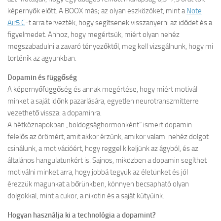
képernyők előtt. A BOOX más; az olyan eszközöket, mint a
Note
Air5 C
-t arra tervezték, hogy segítsenek visszanyerni az idődet és a
figyelmedet. Ahhoz, hogy megértsük, miért olyan nehéz
megszabadulni a zavaró tényezőktől, meg kell vizsgálnunk, hogy mi
történik az agyunkban.
Dopamin és függőség
A képernyőfüggőség és annak megértése, hogy miért motivál
minket a saját időnk pazarlására, egyetlen neurotranszmitterre
vezethető vissza: a dopaminra.
A hétköznapokban „boldogsághormonként” ismert dopamin
felelős az örömért, amit akkor érzünk, amikor valami nehéz dolgot
csinálunk, a motivációért, hogy reggel kikeljünk az ágyból, és az
általános hangulatunkért is. Sajnos, miközben a dopamin segíthet
motiválni minket arra, hogy jobbá tegyük az életünket és jól
érezzük magunkat a bőrünkben, könnyen becsapható olyan
dolgokkal, mint a cukor, a nikotin és a saját kütyüink.
Hogyan használja ki a technológia a dopamint?