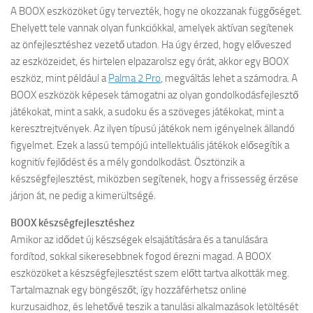
A BOOX eszközöket úgy tervezték, hogy ne okozzanak függőséget.
Ehelyett tele vannak olyan funkciókkal, amelyek aktívan segítenek
az önfejlesztéshez vezető utadon. Ha úgy érzed, hogy előveszed
az eszközeidet, és hirtelen elpazarolsz egy órát, akkor egy BOOX
eszköz, mint például a
Palma 2 Pro
, megváltás lehet a számodra. A
BOOX eszközök képesek támogatni az olyan gondolkodásfejlesztő
játékokat, mint a sakk, a sudoku és a szöveges játékokat, mint a
keresztrejtvények. Az ilyen típusú játékok nem igényelnek állandó
figyelmet. Ezek a lassú tempójú intellektuális játékok elősegítik a
kognitív fejlődést és a mély gondolkodást. Ösztönzik a
készségfejlesztést, miközben segítenek, hogy a frissesség érzése
járjon át, ne pedig a kimerültségé.
BOOX készségfejlesztéshez
Amikor az idődet új készségek elsajátítására és a tanulására
fordítod, sokkal sikeresebbnek fogod érezni magad. A BOOX
eszközöket a készségfejlesztést szem előtt tartva alkották meg.
Tartalmaznak egy böngészőt, így hozzáférhetsz online
kurzusaidhoz, és lehetővé teszik a tanulási alkalmazások letöltését