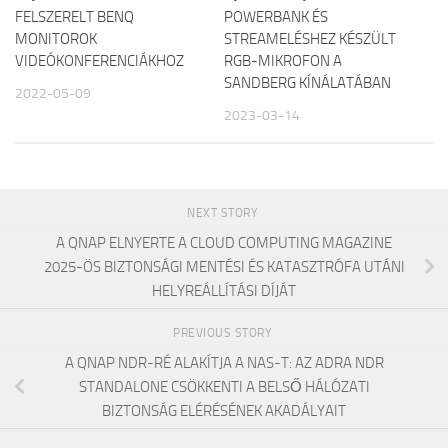
FELSZERELT BENQ
POWERBANK ÉS
MONITOROK
STREAMELÉSHEZ KÉSZÜLT
VIDEÓKONFERENCIÁKHOZ
RGB-MIKROFON A
SANDBERG KÍNÁLATÁBAN
2022-05-09
2023-03-14
NEXT STORY
A QNAP ELNYERTE A CLOUD COMPUTING MAGAZINE
2025-ÖS BIZTONSÁGI MENTÉSI ÉS KATASZTRÓFA UTÁNI
HELYREÁLLÍTÁSI DÍJÁT
PREVIOUS STORY
A QNAP NDR-RÉ ALAKÍTJA A NAS-T: AZ ADRA NDR
STANDALONE CSÖKKENTI A BELSŐ HÁLÓZATI
BIZTONSÁG ELÉRÉSÉNEK AKADÁLYAIT