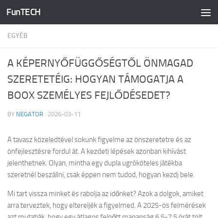
FunTECH
Skip to content
EGYÉB
A KÉPERNYŐFÜGGŐSÉGTŐL ÖNMAGAD
SZERETETÉIG: HOGYAN TÁMOGATJA A
BOOX SZEMÉLYES FEJLŐDÉSEDET?
BY
NEGATOR
·
2026-03-11
A tavasz közeledtével sokunk figyelme az önszeretetre és az
önfejlesztésre fordul át. A kezdeti lépések azonban kihívást
jelenthetnek. Olyan, mintha egy dupla ugróköteles játékba
szeretnél beszállni, csak éppen nem tudod, hogyan kezdj bele.
Mi tart vissza minket és rabolja az időnket? Azok a dolgok, amiket
arra terveztek, hogy eltereljék a figyelmed. A 2025-ös felmérések
azt mutatják, hogy egy átlagos felnőtt manapság 6,5-7,5 órát tölt