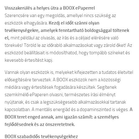
Visszakerülés a helyes útra a BOOX ePaperrel
Szerencsére van egy megoldás, amellyel nincs szükség az
eszközök elhagyására.
Kezdj el időt szánni olyan
tevékenységekre, amelyek fenntartható boldogsággal töltenek
el,
mint például az olvasás, az írás és a céljaid elérésére való
törekvés! Töröld le az időrabló alkalmazásokat vagy zárold őket! Az
eszközöd beállításait is módosíthatod, hogy tompább színeket és
kevesebb értesítést kapj.
Vannak olyan eszközök is, melyeket kifejezetten a tudatos életvitel
elősegítésére terveztek. A BOOX eszközök nem a közösségi
médiára vagy értesítések fogadására készültek. Segítenek
szemkímélő ePaperen olvasni, természetes írási élményt
nyújtanak, és csak a legszükségesebb alkalmazásokkal tartanak
kapcsolatban. A mentális energiád és a dopaminszinted is véges.
A
BOOX teret enged annak, ami igazán számít: a személyes
fejlődésednek és az önszeretetnek.
BOOX szabadidős tevékenységekhez