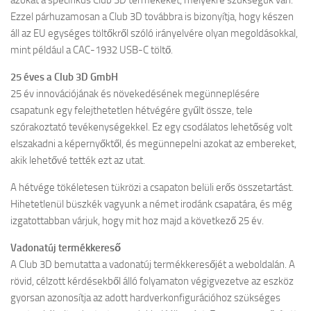
azokat a specifikus Club 3D termékeket, melyekre szükségük van.
Ezzel párhuzamosan a Club 3D továbbra is bizonyítja, hogy készen
áll az EU egységes töltőkről szóló irányelvére olyan megoldásokkal,
mint például a CAC-1932 USB-C töltő.
25 éves a Club 3D GmbH
25 év innovációjának és növekedésének megünneplésére
csapatunk egy felejthetetlen hétvégére gyűlt össze, tele
szórakoztató tevékenységekkel. Ez egy csodálatos lehetőség volt
elszakadni a képernyőktől, és megünnepelni azokat az embereket,
akik lehetővé tették ezt az utat.
A hétvége tökéletesen tükrözi a csapaton belüli erős összetartást.
Hihetetlenül büszkék vagyunk a német irodánk csapatára, és még
izgatottabban várjuk, hogy mit hoz majd a következő 25 év.
Vadonatúj termékkereső
A Club 3D bemutatta a vadonatúj termékkeresőjét a weboldalán. A
rövid, célzott kérdésekből álló folyamaton végigvezetve az eszköz
gyorsan azonosítja az adott hardverkonfigurációhoz szükséges