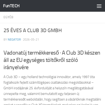
FunTECH
Skip to content
EGYÉB
25 ÉVES A CLUB 3D GMBH
BY
NEGATOR
·
2026-05-21
Vadonatúj termékkereső · A Club 3D készen
áll az EU egységes töltőkről szóló
irányelvére
A Club 3D – egy holland technológiai innovátor, amely 1997 óta
foglalkozik fejlett számítógépes csatlakozási megoldásokkal –
GmbH irodájának 25. évfordulóját a helyszín meglátogatásával
ünnepelte meg, valamint bemutatott egy teljesen új
termékkeresőt weboldalán, hogy segítsen a vásárlóknak megtalálni