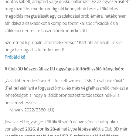
pontos kábelt, adaptert vagy dokkolóállomást. Ez az egyszerűsített
megközelítés minden eddiginél könnyebbé teszi a tökéletes
megoldás megtalálását egy csatlakozási problémára, hatékonyan
áthidalva a szakadékot a komplex technikai specifikációk és a
zökkenőmentes felhasználói élmény között.
Szeretnéd kipróbálni a termékkeresőt? Kattints az alábbi linkre,
hogy te magad is felfedezhesd!
Próbáld ki!
A Club 3D készen áll az EU egységes töltőről szóló irányelvére
„A rádióberendezéseket… fel kell szerelni USB-C csatlakozóval.”
„Fel kell ajánlani a fogyasztóknak és más végfelhasználóknak azt a
lehetőséget is, hogy a rádióberendezést töltőeszköz nélkül is
beszerezhessék.”
– Irányelv 2022/2380 (EU)
Jóval az EU egységes töltőkről szóló irányelvének laptopokra
vonatkozó
2026. április 28-ai
hatályba lépése előtt a Club 3D már