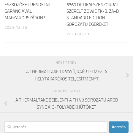
ESZKÖZÖKET RENDELNI
3360 OPTIKAI SZENZORRAL
GARANCIÁVAL
SZERELT ZOWIE FK-B, ZA-B
MAGYARORSZÁGON?
STANDARD EDITION
SOROZATÚ EGEREKET
2025-12-26
2020-08-19
NEXT STORY
A THERMALTAKE TR300 ÚJRAÉRTELMEZI A
HELYTAKARÉKOS TELJESÍTMÉNYT
PREVIOUS STORY
A THERMALTAKE BEJELENTI A TH V3 SOROZATÚ ARGB
SYNC AIO-FOLYADÉKHŰTŐKET
Keresés: