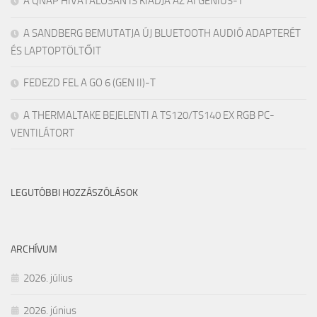
A QNAP HIVATALOSAN IS KIADJA AZ AI GENIUS-T
A SANDBERG BEMUTATJA ÚJ BLUETOOTH AUDIÓ ADAPTERÉT
ÉS LAPTOPTÖLTŐIT
FEDEZD FEL A GO 6 (GEN II)-T
A THERMALTAKE BEJELENTI A TS120/TS140 EX RGB PC-
VENTILÁTORT
LEGUTÓBBI HOZZÁSZÓLÁSOK
ARCHÍVUM
2026. július
2026. június