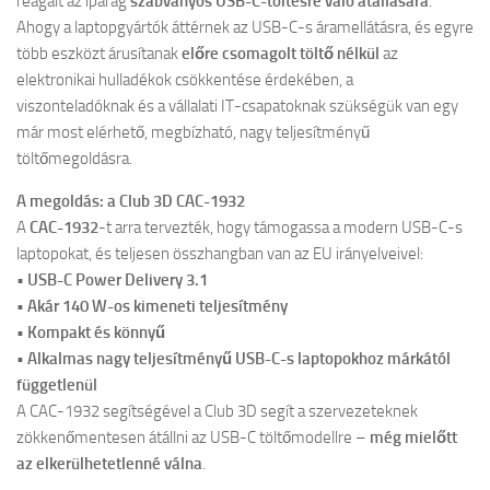
reagált az iparág
szabványos USB-C-töltésre való átállására
.
Ahogy a laptopgyártók áttérnek az USB-C-s áramellátásra, és egyre
több eszközt árusítanak
előre csomagolt töltő nélkül
az
elektronikai hulladékok csökkentése érdekében, a
viszonteladóknak és a vállalati IT-csapatoknak szükségük van egy
már most elérhető, megbízható, nagy teljesítményű
töltőmegoldásra.
A megoldás: a Club 3D CAC-1932
A
CAC-1932
-t arra tervezték, hogy támogassa a modern USB-C-s
laptopokat, és teljesen összhangban van az EU irányelveivel:
•
USB-C Power Delivery 3.1
• Akár 140 W-os kimeneti teljesítmény
• Kompakt és könnyű
• Alkalmas nagy teljesítményű USB-C-s laptopokhoz márkától
függetlenül
A CAC-1932 segítségével a Club 3D segít a szervezeteknek
zökkenőmentesen átállni az USB-C töltőmodellre –
még mielőtt
az elkerülhetetlenné válna
.