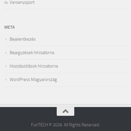
Versenysport
META
Bejelentkezés
Bejegyzések hírcsatorna
Hozzászólások hírcsatorna
WordPress Magyarország
FunTECH © 2026. All Rights Reserved.