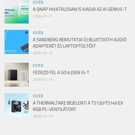
EGYÉB
A QNAP HIVATALOSAN IS KIADJA AZ AI GENIUS-T
2026-07-17
EGYÉB
A SANDBERG BEMUTATJA ÚJ BLUETOOTH AUDIÓ
ADAPTERÉT ÉS LAPTOPTÖLTŐIT
2026-07-15
EGYÉB
FEDEZD FEL A GO 6 (GEN II)-T
2026-07-14
EGYÉB
A THERMALTAKE BEJELENTI A TS120/TS140 EX
RGB PC-VENTILÁTORT
2026-07-13