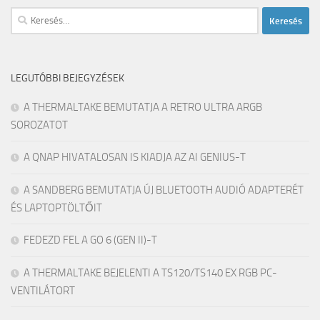
Keresés:
LEGUTÓBBI BEJEGYZÉSEK
A THERMALTAKE BEMUTATJA A RETRO ULTRA ARGB
SOROZATOT
A QNAP HIVATALOSAN IS KIADJA AZ AI GENIUS-T
A SANDBERG BEMUTATJA ÚJ BLUETOOTH AUDIÓ ADAPTERÉT
ÉS LAPTOPTÖLTŐIT
FEDEZD FEL A GO 6 (GEN II)-T
A THERMALTAKE BEJELENTI A TS120/TS140 EX RGB PC-
VENTILÁTORT