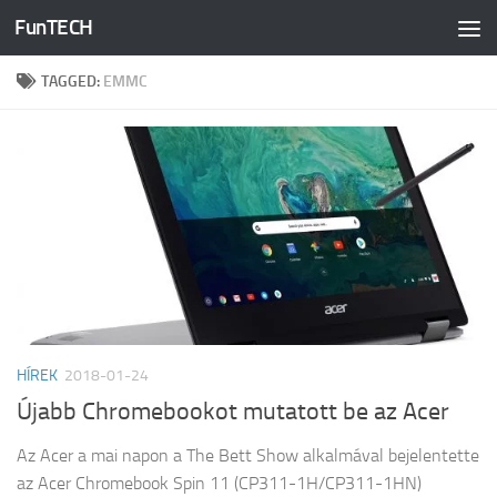
FunTECH
Skip to content
TAGGED:
EMMC
HÍREK
2018-01-24
Újabb Chromebookot mutatott be az Acer
Az Acer a mai napon a The Bett Show alkalmával bejelentette
az Acer Chromebook Spin 11 (CP311-1H/CP311-1HN)