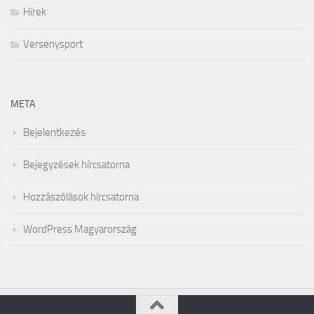
Hírek
Versenysport
META
Bejelentkezés
Bejegyzések hírcsatorna
Hozzászólások hírcsatorna
WordPress Magyarország