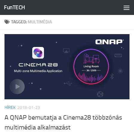
FunTECH
Skip to content
TAGGED:
MULTIMÉDIA
HÍREK
2018-01-23
A QNAP bemutatja a Cinema28 többzónás
multimédia alkalmazást