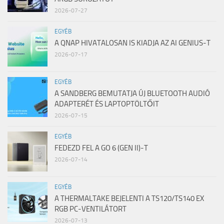
2026-07-27
EGYÉB
A QNAP HIVATALOSAN IS KIADJA AZ AI GENIUS-T
2026-07-17
EGYÉB
A SANDBERG BEMUTATJA ÚJ BLUETOOTH AUDIÓ
ADAPTERÉT ÉS LAPTOPTÖLTŐIT
2026-07-15
EGYÉB
FEDEZD FEL A GO 6 (GEN II)-T
2026-07-14
EGYÉB
A THERMALTAKE BEJELENTI A TS120/TS140 EX
RGB PC-VENTILÁTORT
2026-07-13