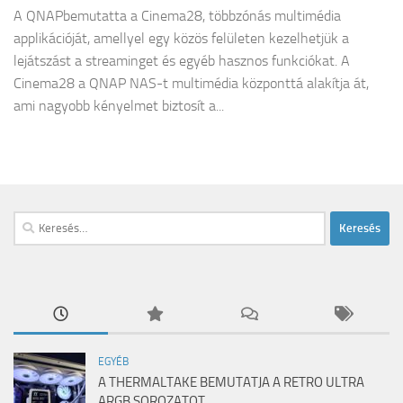
A QNAPbemutatta a Cinema28, többzónás multimédia
applikációját, amellyel egy közös felületen kezelhetjük a
lejátszást a streaminget és egyéb hasznos funkciókat. A
Cinema28 a QNAP NAS-t multimédia központtá alakítja át,
ami nagyobb kényelmet biztosít a...
Keresés:
EGYÉB
A THERMALTAKE BEMUTATJA A RETRO ULTRA
ARGB SOROZATOT