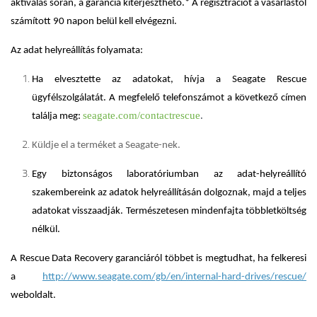
aktiválás során, a garancia kiterjeszthető.* A regisztrációt a vásárlástól
számított 90 napon belül kell elvégezni.
Az adat helyreállítás folyamata:
Ha elvesztette az adatokat, hívja a Seagate Rescue
ügyfélszolgálatát. A megfelelő telefonszámot a következő címen
seagate.com/contactrescue
.
találja meg:
Küldje el a terméket a Seagate-nek.
Egy biztonságos laboratóriumban az adat-helyreállító
szakembereink az adatok helyreállításán dolgoznak, majd a teljes
adatokat visszaadják. Természetesen mindenfajta többletköltség
nélkül.
A Rescue Data Recovery garanciáról többet is megtudhat, ha felkeresi
a
http://www.seagate.com/gb/en/internal-hard-drives/rescue/
weboldalt.