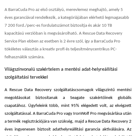
A BarraCuda Pro az első osztályú, merevlemez meghajtó, amely 5
éves garanciával rendelkezik, a kategóriájában elérhető legmagasabb
7 200 ford./perc-es fordulatszámot biztosítja és akár 10 TB
kapacitású verzióban is megvásárolható. A Rescue Data Recovery
Service Plan ebben az esetben is 2 évre szól, így a BarraCuda Pro
tökéletes választás a kreatív profi és teljesítménycentrikus PC-
felhasználók számára.
Világszínvonalú szakértelem a mentési adat-helyreállítási
szolgáltatási tervekkel
A Rescue Data Recovery szolgáltatáscsomagok világszintű mentési
megoldásokat biztosítanak a Seagate szakértőinek globális
csapatához. Ügyfeleink több, mint 95% elégedett volt, az elvégzett
szolgáltatással. A BarraCuda Pro vagy IronWolf Pro megvásárlása után
a termék regisztrációjára van szükség, majd a Rescue Data Recovery 2
éves ingyenesen biztosít adathelyreállítási garancia aktiválására. Az