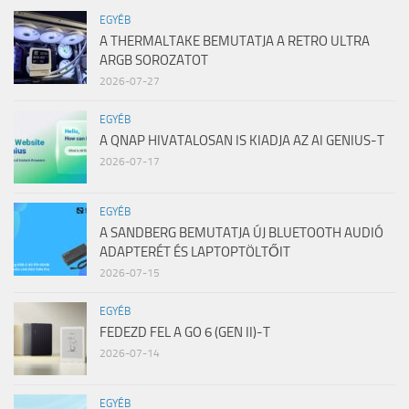
EGYÉB
A THERMALTAKE BEMUTATJA A RETRO ULTRA
ARGB SOROZATOT
2026-07-27
EGYÉB
A QNAP HIVATALOSAN IS KIADJA AZ AI GENIUS-T
2026-07-17
EGYÉB
A SANDBERG BEMUTATJA ÚJ BLUETOOTH AUDIÓ
ADAPTERÉT ÉS LAPTOPTÖLTŐIT
2026-07-15
EGYÉB
FEDEZD FEL A GO 6 (GEN II)-T
2026-07-14
EGYÉB