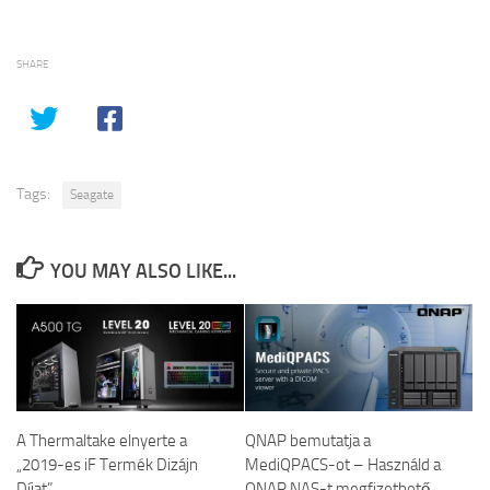
SHARE
Tags:
Seagate
YOU MAY ALSO LIKE...
A Thermaltake elnyerte a
QNAP bemutatja a
„2019-es iF Termék Dizájn
MediQPACS-ot – Használd a
Díjat”
QNAP NAS-t megfizethető