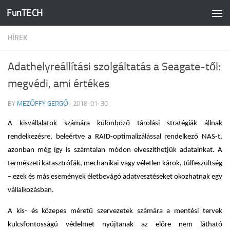
FunTECH
Skip to content
HÍREK
Adathelyreállítási szolgáltatás a Seagate-től:
megvédi, ami értékes
BY
MEZŐFFY GERGŐ
·
2018-01-30
A kisvállalatok számára különböző
tárolási stratégiák állnak
rendelkezésre, beleértve a RAID-optimalizálással rendelkező NAS-t,
azonban még így is számtalan módon elveszíthetjük adatainkat. A
természeti katasztrófák, mechanikai vagy véletlen károk, túlfeszültség
– ezek és más események életbevágó adatvesztéseket okozhatnak egy
vállalkozásban.
A kis- és közepes méretű szervezetek számára a mentési tervek
kulcsfontosságú védelmet nyújtanak az előre nem látható