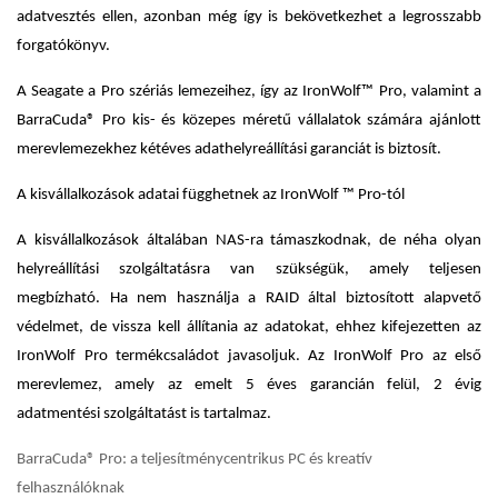
adatvesztés ellen, azonban még így is bekövetkezhet a legrosszabb
forgatókönyv.
A Seagate a Pro szériás lemezeihez, így az IronWolf™ Pro, valamint a
BarraCuda® Pro kis- és közepes méretű vállalatok számára ajánlott
merevlemezekhez kétéves adathelyreállítási garanciát is biztosít.
A kisvállalkozások adatai függhetnek az IronWolf ™ Pro-tól
A kisvállalkozások általában NAS-ra támaszkodnak, de néha olyan
helyreállítási szolgáltatásra van szükségük, amely teljesen
megbízható. Ha nem használja a RAID által biztosított alapvető
védelmet, de vissza kell állítania az adatokat, ehhez kifejezetten az
IronWolf Pro termékcsaládot javasoljuk. Az IronWolf Pro az első
merevlemez, amely az emelt 5 éves garancián felül, 2 évig
adatmentési szolgáltatást is tartalmaz.
BarraCuda® Pro: a teljesítménycentrikus PC és kreatív
felhasználóknak