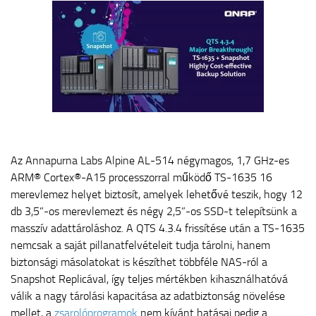
Az Annapurna Labs Alpine AL-514 négymagos, 1,7 GHz-es
ARM® Cortex®-A15 processzorral működő TS-1635 16
merevlemez helyet biztosít, amelyek lehetővé teszik, hogy 12
db 3,5”-os merevlemezt és négy 2,5”-os SSD-t telepítsünk a
masszív adattároláshoz. A QTS 4.3.4 frissítése után a TS-1635
nemcsak a saját pillanatfelvételeit tudja tárolni, hanem
biztonsági másolatokat is készíthet többféle NAS-ról a
Snapshot Replicával, így teljes mértékben kihasználhatóvá
válik a nagy tárolási kapacitása az adatbiztonság növelése
mellet, a
zsarolóprogramok
nem kívánt hatásai pedig a