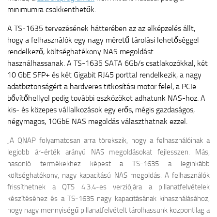
minimumra csökkenthetők.
A TS-1635 tervezésének hátterében az az elképzelés állt,
hogy a felhasználók egy nagy méretű tárolási lehetőséggel
rendelkező, költséghatékony NAS megoldást
használhassanak. A TS-1635 SATA 6Gb/s csatlakozókkal, két
10 GbE SFP+ és két Gigabit RJ45 porttal rendelkezik, a nagy
adatbiztonságért a hardveres titkosítási motor felel, a PCIe
bővítőhellyel pedig további eszközöket adhatunk NAS-hoz. A
kis- és közepes vállalkozások egy erős, mégis gazdaságos,
négymagos, 10GbE NAS megoldás választhatnak ezzel.
„
A QNAP folyamatosan arra törekszik, hogy a felhasználóinak a
legjobb ár-érték arányú NAS megoldásokat fejlesszen. Más,
hasonló termékekhez képest a TS-1635 a leginkább
költséghatékony, nagy kapacitású NAS megoldás. A felhasználók
frissíthetnek a QTS 4.3.4-es verziójára a pillanatfelvételek
készítéséhez és a TS-1635 nagy kapacitásának kihasználásához,
hogy nagy mennyiségű pillanatfelvételt tárolhassunk központilag a