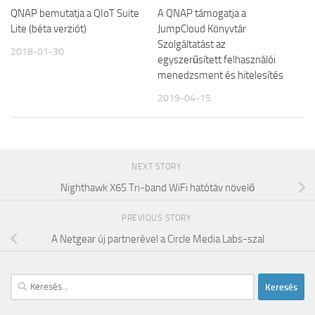
QNAP bemutatja a QIoT Suite
A QNAP támogatja a
Lite (béta verziót)
JumpCloud Könyvtár
Szolgáltatást az
2018-01-30
egyszerűsített felhasználói
menedzsment és hitelesítés
2019-04-15
NEXT STORY
Nighthawk X6S Tri-band WiFi hatótáv növelő
PREVIOUS STORY
A Netgear új partnerével a Circle Media Labs-szal
Keresés: