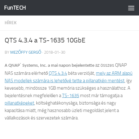
FunTECH
Skip to content
HÍREK
QTS 4.3.4 a TS-1635 10GbE
BY
MEZŐFFY GERGŐ
·
2018-01-30
az összes QNAP
®
A QNAP
Systems, Inc. a mai napon bejelentette
NAS számára elérhető
QTS 4.3.4
béta verzióját,
mely az ARM alapú
NAS modellek számára is lehetővé tette a pillanatkép mentést
, így
kevesebb, mindössze 1GB memória szükséges a használathoz. A
bejelentésnek megfelelően a
TS-1635
most már támogatja a
pillanatképeket
, költséghatékonysága, biztonsága és nagy
kapacitása miatt, még hasznosabb üzleti megoldást jelent a
vállalkozások és szervezetek számára.