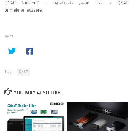
QNAP NAS-on.” – nyilatkozta Jason Hsu, a QNAP
termékmenedzsere.
SHARE
Tags:
QNAP
YOU MAY ALSO LIKE...