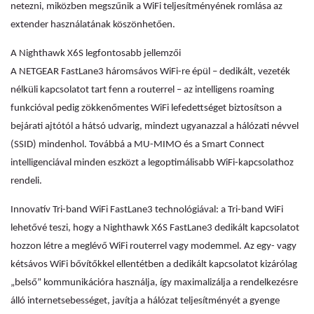
netezni, miközben megszűnik a WiFi teljesítményének romlása az
extender használatának köszönhetően.
A Nighthawk X6S legfontosabb jellemzői
A NETGEAR FastLane3 háromsávos WiFi-re épül – dedikált, vezeték
nélküli kapcsolatot tart fenn a routerrel – az intelligens roaming
funkcióval pedig zökkenőmentes WiFi lefedettséget biztosítson a
bejárati ajtótól a hátsó udvarig, mindezt ugyanazzal a hálózati névvel
(SSID) mindenhol. Továbbá a MU-MIMO és a Smart Connect
intelligenciával minden eszközt a legoptimálisabb WiFi-kapcsolathoz
rendeli.
Innovatív Tri-band WiFi FastLane3 technológiával: a Tri-band WiFi
lehetővé teszi, hogy a Nighthawk X6S FastLane3 dedikált kapcsolatot
hozzon létre a meglévő WiFi routerrel vagy modemmel. Az egy- vagy
kétsávos WiFi bővítőkkel ellentétben a dedikált kapcsolatot kizárólag
„belső” kommunikációra használja, így maximalizálja a rendelkezésre
álló internetsebességet, javítja a hálózat teljesítményét a gyenge