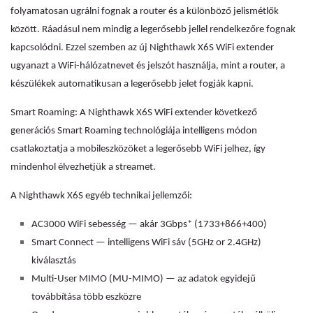
folyamatosan ugrálni fognak a router és a különböző jelismétlők
között. Ráadásul nem mindig a legerősebb jellel rendelkezőre fognak
kapcsolódni. Ezzel szemben az új Nighthawk X6S WiFi extender
ugyanazt a WiFi-hálózatnevet és jelszót használja, mint a router, a
készülékek automatikusan a legerősebb jelet fogják kapni.
Smart Roaming: A Nighthawk X6S WiFi extender következő
generációs Smart Roaming technológiája intelligens módon
csatlakoztatja a mobileszközöket a legerősebb WiFi jelhez, így
mindenhol élvezhetjük a streamet.
A Nighthawk X6S egyéb technikai jellemzői:
AC3000 WiFi sebesség — akár 3Gbps* (1733+866+400)
Smart Connect — intelligens WiFi sáv (5GHz or 2.4GHz)
kiválasztás
Multi-User MIMO (MU-MIMO) — az adatok egyidejű
továbbítása több eszközre