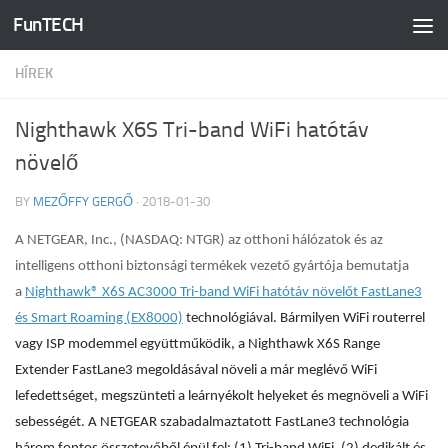
FunTECH
Skip to content
HÍREK
Nighthawk X6S Tri-band WiFi hatótáv
növelő
BY
MEZŐFFY GERGŐ
·
2018-01-30
A NETGEAR, Inc., (NASDAQ: NTGR)
az otthoni hálózatok és az
intelligens otthoni biztonsági termékek vezető gyártója bemutatja
a
Nighthawk® X6S AC3000 Tri-band WiFi hatótáv növelőt FastLane3
és Smart Roaming (EX8000)
technológiával
. Bármilyen WiFi routerrel
vagy ISP modemmel együttműködik, a Nighthawk X6S Range
Extender FastLane3 megoldásával növeli a már meglévő WiFi
lefedettséget, megszünteti a leárnyékolt helyeket és megnöveli a WiFi
sebességét. A NETGEAR szabadalmaztatott FastLane3 technológia