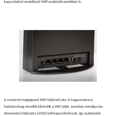
kapcsolattal rendelkező WiFi eszközök esetében is.
A routerrel megegyező WiFi hálózati név: A hagyományos
hatótávolság növelők kibővítik a WiFi jelét, azonban mindig más
elnevezésű hálózatra (SSID) kell kapcsolódnunk, így eszközeink