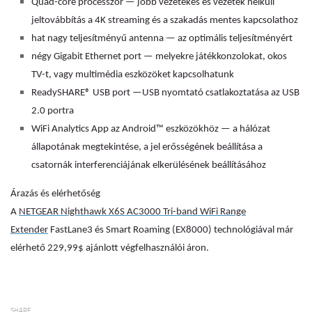
Quad-core processzor — jobb vezetékes és vezeték nélküli
jeltovábbítás a 4K streaming és a szakadás mentes kapcsolathoz
hat nagy teljesítményű antenna — az optimális teljesítményért
négy Gigabit Ethernet port — melyekre játékkonzolokat, okos
TV-t, vagy multimédia eszközöket kapcsolhatunk
ReadySHARE® USB port —USB nyomtató csatlakoztatása az USB
2.0 portra
WiFi Analytics App az Android™ eszközökhöz — a hálózat
állapotának megtekintése, a jel erősségének beállítása a
csatornák interferenciájának elkerülésének beállításához
Árazás és elérhetőség
A
NETGEAR Nighthawk X6S AC3000 Tri-band WiFi Range
Extender
FastLane3 és Smart Roaming (EX8000) technológiával már
elérhető 229,99$ ajánlott végfelhasználói áron.
SHARE