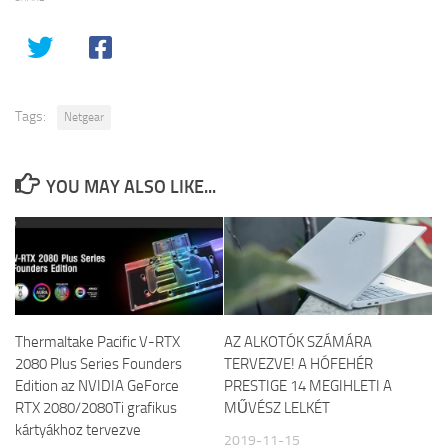
Tags:
Netgear
YOU MAY ALSO LIKE...
Thermaltake Pacific V-RTX
AZ ALKOTÓK SZÁMÁRA
2080 Plus Series Founders
TERVEZVE! A HÓFEHÉR
Edition az NVIDIA GeForce
PRESTIGE 14 MEGIHLETI A
RTX 2080/2080Ti grafikus
MŰVÉSZ LELKÉT
kártyákhoz tervezve
2019-11-15