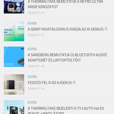
A THERMALTAKE BEMUTATJA A RETRO ULTRA
ARGB SOROZATOT
2026-07-27
EGYÉB
A QNAP HIVATALOSAN IS KIADJA AZ AI GENIUS-T
2026-07-17
EGYÉB
A SANDBERG BEMUTATJA ÚJ BLUETOOTH AUDIÓ
ADAPTERÉT ÉS LAPTOPTÖLTŐIT
2026-07-15
EGYÉB
FEDEZD FEL A GO 6 (GEN II)-T
2026-07-14
EGYÉB
A THERMALTAKE BEJELENTI A TS120/TS140 EX
RGB PC-VENTILÁTORT