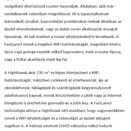
szolgáltató által biztosít routert használják. Általában, akik már
rendelkeznek valamilyen megoldással, ők is tapasztalhatnak
leárnyékolt zónákat, kapcsolódási problémákat melyek általában az
épület elrendezésének, vagy az építés során alkalmazott anyagok
típusának, de sok esetben a router elhelyezéséből is következik. A
FastLane3 növeli a meglévő WiFi hatótávolságát, megoldást kínál a
lassú vagy gyenge vezeték nélküli kapcsolatra, mely a router típusa,
vagy a fizikai akadályok miatt lép fel.
2
A Nighthawk akár 230 m
-re képes kiterjeszteni a WiFi
hatótávolságát, miközben csökkenti az interferenciát, így az
okostelefonok, táblagépek és számítógépek kiegyensúlyozott
adatfolyamot kapnak, ennek köszönhetően a játék vagy az internet
böngészés is érezhetően gyorsabb és a jobb lesz. A FastLane3
technológia előnye a Nighthawk X6S esetében, hogy nagymértékben
növeli a WiFi lefedettséget és a sebességet az épület eldugott
zugaiban is. A hálózat nevének (SSID) változása nélkül tudunk