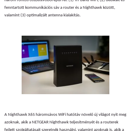
három fontos összetevőből épül fel: (1) Tri-band WiFi, (2) dedikált és
fenntartott kommunikációs sáv a router és a Nighthawk között,
valamint (3) optimalizált antenna kialakítás.
A Nighthawk X6S háromsávos WiFi hatótáv növelő új világot nyit meg
azoknak, akik a NETGEAR Nighthawk teljesítményét és a routerek
fejlett szolgáltatásait szeretnék használni, valamint azoknak is, akik a