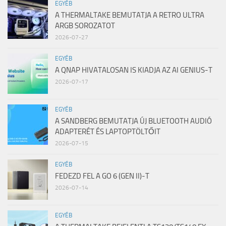
EGYÉB
A THERMALTAKE BEMUTATJA A RETRO ULTRA
ARGB SOROZATOT
2026-07-27
EGYÉB
A QNAP HIVATALOSAN IS KIADJA AZ AI GENIUS-T
2026-07-17
EGYÉB
A SANDBERG BEMUTATJA ÚJ BLUETOOTH AUDIÓ
ADAPTERÉT ÉS LAPTOPTÖLTŐIT
2026-07-15
EGYÉB
FEDEZD FEL A GO 6 (GEN II)-T
2026-07-14
EGYÉB