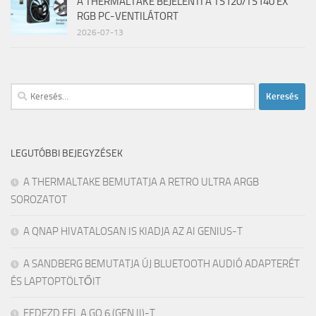
A THERMALTAKE BEJELENTI A TS120/TS140 EX
RGB PC-VENTILÁTORT
2026-07-13
Keresés:
LEGUTÓBBI BEJEGYZÉSEK
A THERMALTAKE BEMUTATJA A RETRO ULTRA ARGB
SOROZATOT
A QNAP HIVATALOSAN IS KIADJA AZ AI GENIUS-T
A SANDBERG BEMUTATJA ÚJ BLUETOOTH AUDIÓ ADAPTERÉT
ÉS LAPTOPTÖLTŐIT
FEDEZD FEL A GO 6 (GEN II)-T