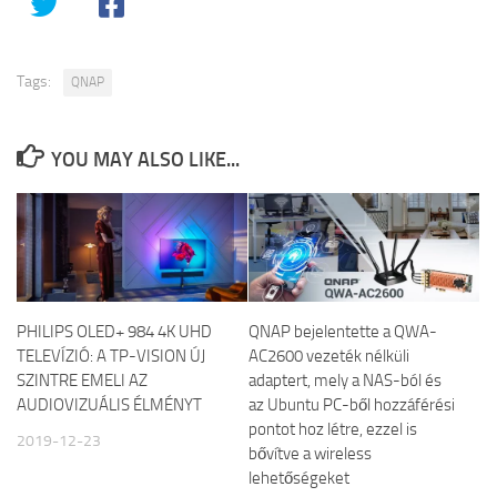
Tags:
QNAP
YOU MAY ALSO LIKE...
PHILIPS OLED+ 984 4K UHD
QNAP bejelentette a QWA-
TELEVÍZIÓ: A TP-VISION ÚJ
AC2600 vezeték nélküli
SZINTRE EMELI AZ
adaptert, mely a NAS-ból és
AUDIOVIZUÁLIS ÉLMÉNYT
az Ubuntu PC-ből hozzáférési
pontot hoz létre, ezzel is
2019-12-23
bővítve a wireless
lehetőségeket