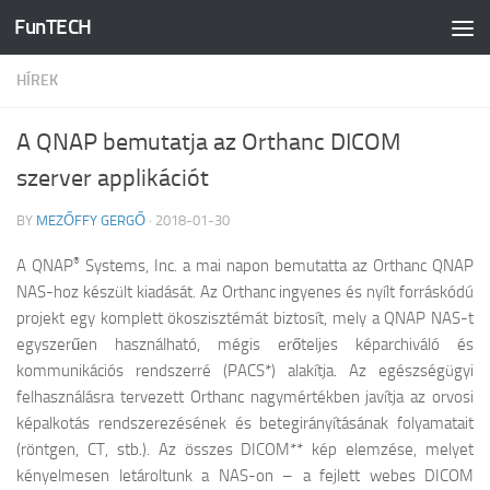
FunTECH
Skip to content
HÍREK
A QNAP bemutatja az Orthanc DICOM
szerver applikációt
BY
MEZŐFFY GERGŐ
·
2018-01-30
®
A QNAP
Systems, Inc. a mai napon
bemutatta az Orthanc QNAP
NAS-hoz készült kiadását. Az Orthanc ingyenes és nyílt forráskódú
projekt egy komplett ökoszisztémát biztosít, mely a QNAP NAS-t
egyszerűen használható, mégis erőteljes képarchiváló és
kommunikációs rendszerré (PACS*) alakítja. Az egészségügyi
felhasználásra tervezett Orthanc nagymértékben javítja az orvosi
képalkotás rendszerezésének és betegirányításának folyamatait
(röntgen, CT, stb.). Az összes DICOM** kép elemzése, melyet
kényelmesen letároltunk a NAS-on – a fejlett webes DICOM