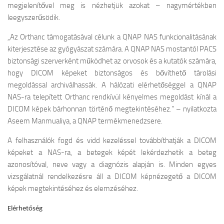
megjelenítővel meg is nézhetjük azokat – nagymértékben
leegyszerűsödik.
„
Az Orthanc támogatásával célunk a QNAP NAS funkcionalitásának
kiterjesztése az gyógyászat számára. A QNAP NAS mostantól PACS
biztonsági szerverként működhet az orvosok és a kutatók számára,
hogy DICOM képeket biztonságos és bővíthető tárolási
megoldással archiválhassák. A hálózati elérhetőséggel a QNAP
NAS-ra telepített Orthanc rendkívül kényelmes megoldást kínál a
DICOM képek bárhonnan történő megtekintéséhez.” – nyilatkozta
Aseem Manmualiya, a QNAP termékmenedzsere.
A felhasználók fogd és vidd kezeléssel továbbíthatják a DICOM
képeket a NAS-ra, a betegek képét lekérdezhetik a beteg
azonosítóval, neve vagy a diagnózis alapján is. Minden egyes
vizsgálatnál rendelkezésre áll a DICOM képnézegető a DICOM
képek megtekintéséhez és elemzéséhez.
Elérhetőség