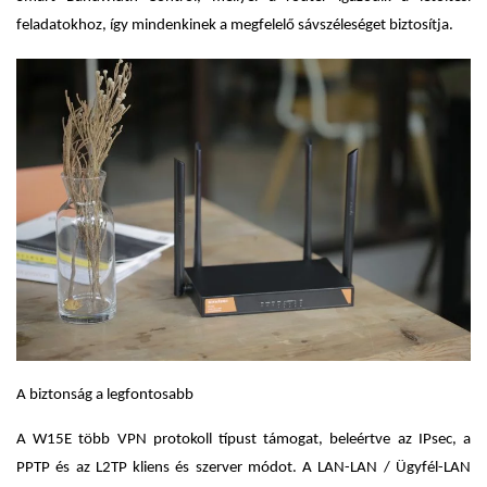
feladatokhoz, így mindenkinek a megfelelő sávszéleséget biztosítja.
A biztonság a legfontosabb
A W15E több VPN protokoll típust támogat, beleértve az IPsec, a
PPTP és az L2TP kliens és szerver módot. A LAN-LAN / Ügyfél-LAN