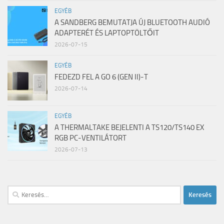
EGYÉB
A SANDBERG BEMUTATJA ÚJ BLUETOOTH AUDIÓ
ADAPTERÉT ÉS LAPTOPTÖLTŐIT
2026-07-15
EGYÉB
FEDEZD FEL A GO 6 (GEN II)-T
2026-07-14
EGYÉB
A THERMALTAKE BEJELENTI A TS120/TS140 EX
RGB PC-VENTILÁTORT
2026-07-13
Keresés: