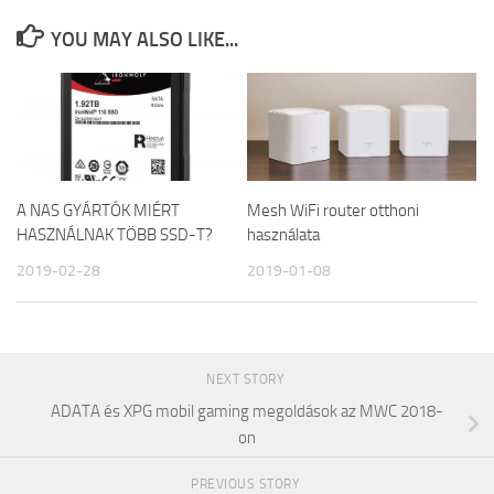
YOU MAY ALSO LIKE...
A NAS GYÁRTÓK MIÉRT
Mesh WiFi router otthoni
HASZNÁLNAK TÖBB SSD-T?
használata
2019-02-28
2019-01-08
NEXT STORY
ADATA és XPG mobil gaming megoldások az MWC 2018-
on
PREVIOUS STORY