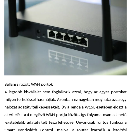
Ballanszírozott WAN portok
A legtöbb kisvállalat nem foglalkozik azzal, hogy az egyes portokat
milyen terheléssel használják. Azonban ez nagyban meghatározza egy
hálózat adatátviteli képességeit, így a Tenda a W15E esetében elosztja
a terhelést a 4 meglévő WAN portja között. Így folyamatosan a lehető
legstabilabb adatátvitelt teszi lehetővé. Ugyancsak fontos funkció a
Smart Bandwidth Control, mellyel a router igazodik a letöltési