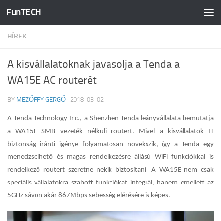
FunTECH
Skip to content
HÍREK
A kisvállalatoknak javasolja a Tenda a
WA15E AC routerét
BY
MEZŐFFY GERGŐ
·
2018-03-02
A Tenda Technology Inc., a Shenzhen Tenda leányvállalata bemutatja
a WA15E SMB vezeték nélküli routert. Mivel a kisvállalatok IT
biztonság iránti igénye folyamatosan növekszik, így a Tenda egy
menedzselhető és magas rendelkezésre állású WiFi funkciókkal is
rendelkező routert szeretne nekik biztosítani. A WA15E nem csak
speciális vállalatokra szabott funkciókat integrál, hanem emellett az
5GHz sávon akár 867Mbps sebesség elérésére is képes.