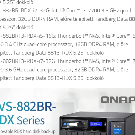
 5.25” dokkoló
-882BR-RDX-i7-32G:
Intel® Core™ i7-7700 3.6 GHz quad-
cesszor, 32GB DDR4 RAM, előre telepített Tandberg Data 8
 5.25” dokkoló
-882BRT3-RDX-i5-16G:
Thunderbolt™ NAS, Intel® Core™ i
0 3.4 GHz quad-core processzor, 16GB DDR4 RAM, előre
epített Tandberg Data 8813-RDX 5.25” dokkoló
-882BRT3-RDX-i7-32G:
Thunderbolt™ NAS, Intel® Core™ i
0 3.6 GHz quad-core processzor, 32GB DDR4 RAM, előre
epített Tandberg Data 8813-RDX 5.25” dokkoló