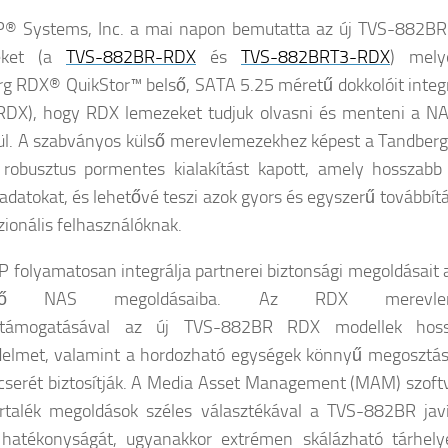
® Systems, Inc. a mai napon bemutatta az új TVS-882B
eket (a
TVS-882BR-RDX
és
TVS-
882BRT3-RDX
) mely
g RDX® QuikStor™ belső, SATA 5.25 méretű dokkolóit integr
RDX), hogy RDX lemezeket tudjuk olvasni és menteni a N
ül. A szabványos külső merevlemezekhez képest a Tandber
robusztus pormentes kialakítást kapott, amely hosszabb 
 adatokat, és lehetővé teszi azok gyors és egyszerű továbbít
zionális felhasználóknak.
 folyamatosan integrálja partnerei biztonsági megoldásait 
évő NAS megoldásaiba. Az RDX merevle
támogatásával az új TVS-882BR RDX modellek hoss
elmet, valamint a hordozható egységek könnyű megosztás
cserét biztosítják. A Media Asset Management (MAM) szoftv
rtalék megoldások széles választékával a TVS-882BR javí
hatékonyságát, ugyanakkor extrémen skálázható tárhely