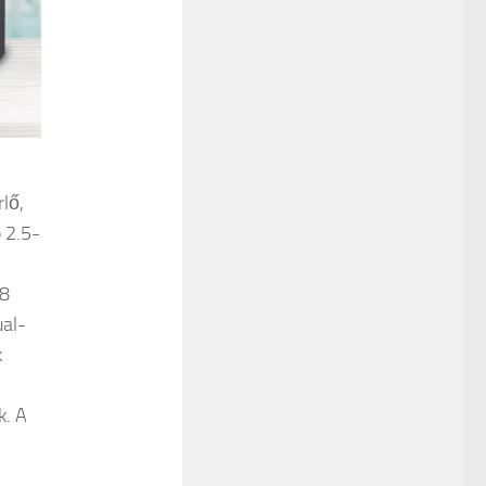
rlő,
 2.5-
x8
ual-
k
k. A