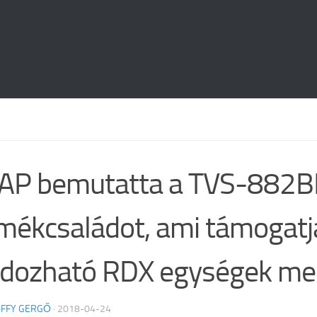
AP bemutatta a TVS-882
mékcsaládot, ami támogatj
dozható RDX egységek me
FFY GERGŐ
·
2018-04-24