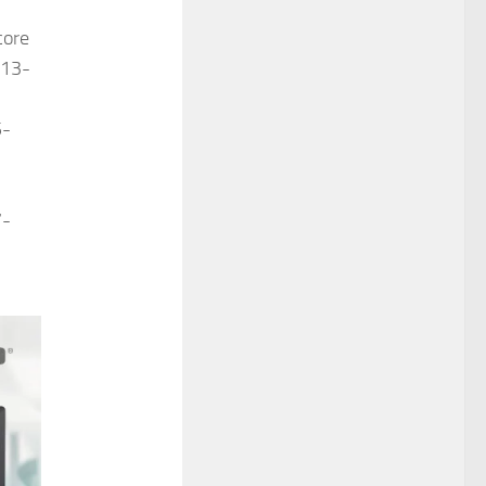
core
813-
5-
7-