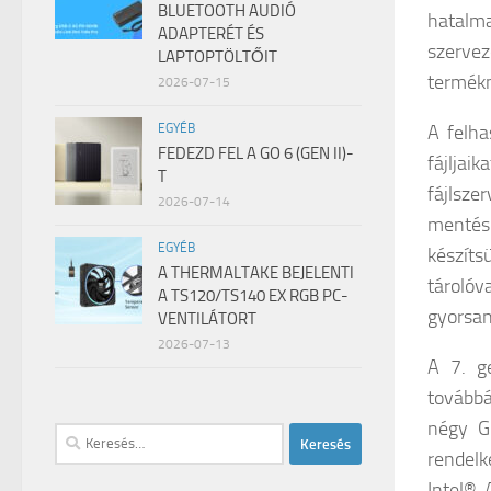
BLUETOOTH AUDIÓ
hatalma
ADAPTERÉT ÉS
szerve
LAPTOPTÖLTŐIT
termék
2026-07-15
A felha
EGYÉB
FEDEZD FEL A GO 6 (GEN II)-
fájljai
T
fájlsze
2026-07-14
mentési
EGYÉB
készíts
A THERMALTAKE BEJELENTI
tárolóv
A TS120/TS140 EX RGB PC-
gyorsan
VENTILÁTORT
2026-07-13
A 7. ge
tovább
négy G
Keresés:
rendelk
Intel® 