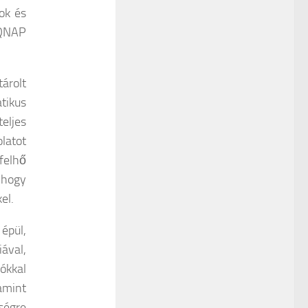
ok és
 QNAP
árolt
tikus
eljes
latot
felhő
 hogy
el.
épül,
ával,
ókkal
amint
ségre