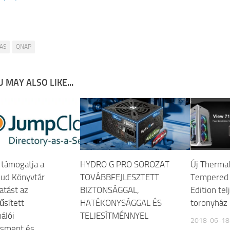
AS
QNAP
 MAY ALSO LIKE...
támogatja a
HYDRO G PRO SOROZAT
Új Therma
ud Könyvtár
TOVÁBBFEJLESZTETT
Tempered 
atást az
BIZTONSÁGGAL,
Edition te
űsített
HATÉKONYSÁGGAL ÉS
toronyház
álói
TELJESÍTMÉNNYEL
2018-06-18
sment és