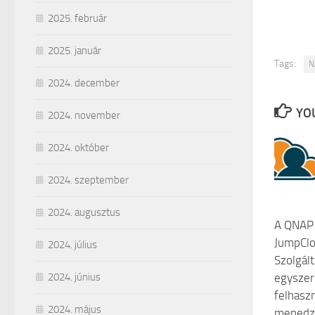
2025. február
2025. január
Tags:
N
2024. december
YOU
2024. november
2024. október
2024. szeptember
2024. augusztus
A QNAP 
JumpClo
2024. július
Szolgált
egyszer
2024. június
felhaszn
2024. május
menedz