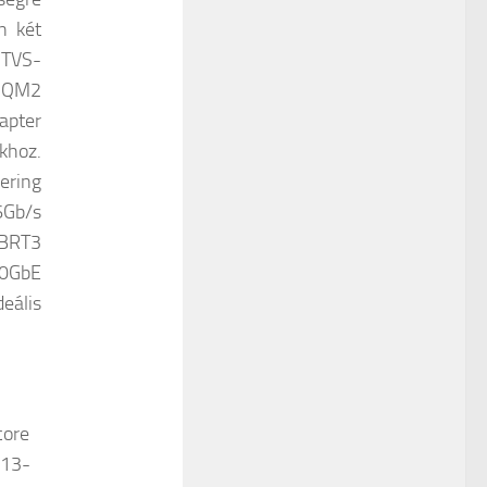
n két
 TVS-
, QM2
apter
khoz.
ering
6Gb/s
2BRT3
10GbE
eális
core
813-