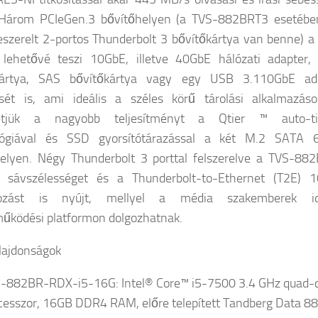
 Három PCIeGen.3 bővítőhelyen (a TVS-882BRT3 esetébe
eszerelt 2-portos Thunderbolt 3 bővítőkártya van benne) a
lehetővé teszi 10GbE, illetve 40GbE hálózati adapter
kártya, SAS bővítőkártya vagy egy USB 3.110GbE ad
ését is, ami ideális a széles körű tárolási alkalmazáso
etjük a nagyobb teljesítményt a Qtier ™ auto-ti
lógiával és SSD gyorsítótárazással a két M.2 SATA 
elyen. Négy Thunderbolt 3 porttal felszerelve a TVS-88
 sávszélességet és a Thunderbolt-to-Ethernet (T2E) 
kozást is nyújt, mellyel a média szakemberek id
űködési platformon dolgozhatnak.
lajdonságok
-882BR-RDX-i5-16G:
Intel® Core™ i5-7500 3.4 GHz quad-
cesszor, 16GB DDR4 RAM, előre telepített Tandberg Data 8