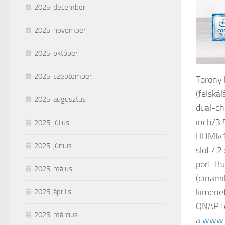
2025. december
2025. november
2025. október
2025. szeptember
Torony 
(felskál
2025. augusztus
dual-c
inch/3.
2025. július
HDMIv1.
2025. június
slot / 
port Th
2025. május
(dinami
kimenet
2025. április
QNAP te
2025. március
a
www.