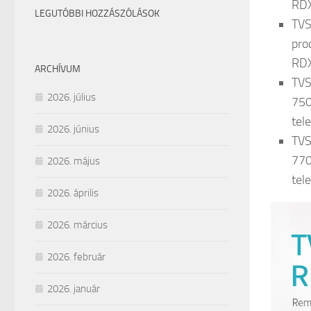
RDX
LEGUTÓBBI HOZZÁSZÓLÁSOK
TVS
pro
RDX
ARCHÍVUM
TVS
2026. július
750
tel
2026. június
TVS
770
2026. május
tel
2026. április
2026. március
2026. február
2026. január