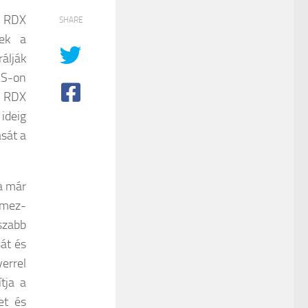
R RDX
SHARE
ek a
álják
AS-on
g RDX
ideig
ását a
a már
mez-
zabb
át és
errel
tja a
et és