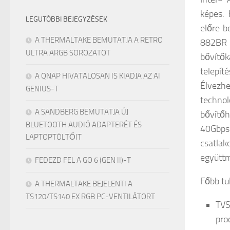
képes.
LEGUTÓBBI BEJEGYZÉSEK
előre b
A THERMALTAKE BEMUTATJA A RETRO
882BR 
ULTRA ARGB SOROZATOT
bővítő
telepít
A QNAP HIVATALOSAN IS KIADJA AZ AI
Élvezh
GENIUS-T
techno
A SANDBERG BEMUTATJA ÚJ
bővítőh
BLUETOOTH AUDIÓ ADAPTERÉT ÉS
40Gbps
LAPTOPTÖLTŐIT
csatla
együttm
FEDEZD FEL A GO 6 (GEN II)-T
Főbb tu
A THERMALTAKE BEJELENTI A
TS120/TS140 EX RGB PC-VENTILÁTORT
TVS
pro