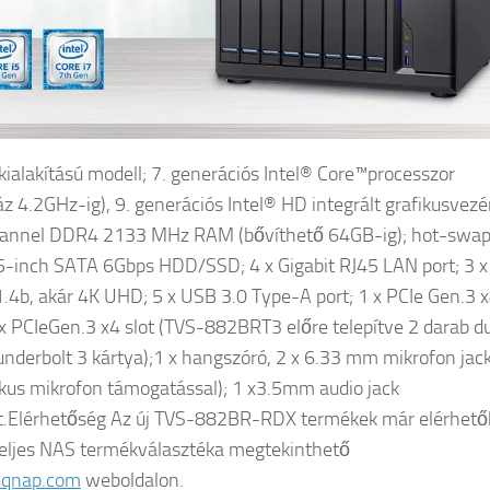
kialakítású modell; 7. generációs Intel® Core™processzor
áz 4.2GHz-ig), 9. generációs Intel® HD integrált grafikusvezé
hannel DDR4 2133 MHz RAM (bővíthető 64GB-ig); hot-swap
5-inch SATA 6Gbps HDD/SSD; 4 x Gigabit RJ45 LAN port; 3 x
4b, akár 4K UHD; 5 x USB 3.0 Type-A port; 1 x PCIe Gen.3 
2 x PCIeGen.3 x4 slot (TVS-882BRT3 előre telepítve 2 darab d
underbolt 3 kártya);1 x hangszóró, 2 x 6.33 mm mikrofon jac
kus mikrofon támogatással); 1 x3.5mm audio jack
.Elérhetőség Az új TVS-882BR-RDX termékek már elérhető
ljes NAS termékválasztéka megtekinthető
qnap.com
weboldalon.