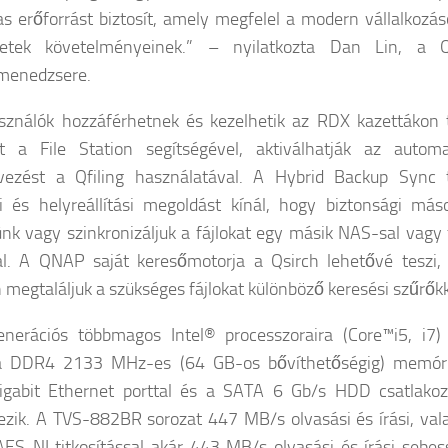
s erőforrást biztosít, amely megfelel a modern vállalkozás
zetek követelményeinek.” – nyilatkozta Dan Lin, a
menedzsere.
sználók hozzáférhetnek és kezelhetik az RDX kazettákon t
kat a File Station segítségével, aktiválhatják az automa
rvezést a Qfiling használatával. A Hybrid Backup Sync t
 és helyreállítási megoldást kínál, hogy biztonsági máso
ünk vagy szinkronizáljuk a fájlokat egy másik NAS-sal vagy 
al. A QNAP saját keresőmotorja a Qsirch lehetővé teszi,
 megtaláljuk a szükséges fájlokat különböző keresési szűrőkk
nerációs többmagos Intel® processzoraira (Core™i5, i7) 
á DDR4 2133 MHz-es (64 GB-os bővíthetőségig) memóri
igabit Ethernet porttal és a SATA 6 Gb/s HDD csatlakoz
ezik. A TVS-882BR sorozat 447 MB/s olvasási és írási, val
AES-NI titkosítással akár 443 MB/s olvasási és írási sebes