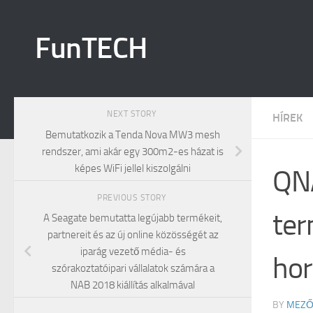
Skip to content
FunTECH
NEXT STORY
HÍREK
Bemutatkozik a Tenda Nova MW3 mesh
rendszer, ami akár egy 300m2-es házat is
képes WiFi jellel kiszolgálni
QN
PREVIOUS STORY
ter
A Seagate bemutatta legújabb termékeit,
partnereit és az új online közösségét az
iparág vezető média- és
hor
szórakoztatóipari vállalatok számára a
NAB 2018 kiállítás alkalmával
BY
MEZŐ