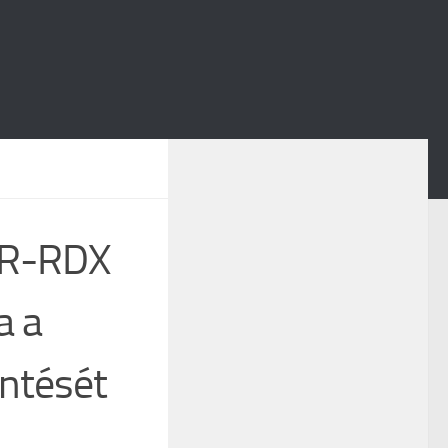
BR-RDX
a a
ntését