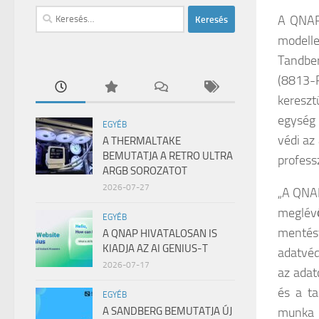
Keresés:
A QNAP
modell
Tandber
(8813-
kereszt
egység 
EGYÉB
védi az
A THERMALTAKE
BEMUTATJA A RETRO ULTRA
profess
ARGB SOROZATOT
2026-07-27
„A QNAP
megl
EGYÉB
mentés
A QNAP HIVATALOSAN IS
KIADJA AZ AI GENIUS-T
adatvéd
2026-07-17
az adat
és a ta
EGYÉB
munka 
A SANDBERG BEMUTATJA ÚJ