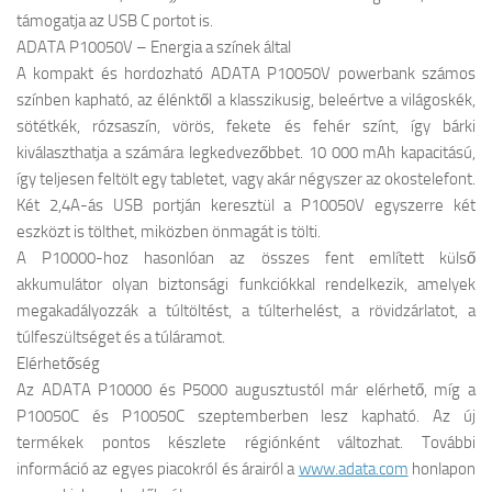
támogatja az USB C portot is.
ADATA P10050V – Energia a színek által
A kompakt és hordozható ADATA P10050V powerbank számos
színben kapható, az élénktől a klasszikusig, beleértve a világoskék,
sötétkék, rózsaszín, vörös, fekete és fehér színt, így bárki
kiválaszthatja a számára legkedvezőbbet. 10 000 mAh kapacitású,
így teljesen feltölt egy tabletet, vagy akár négyszer az okostelefont.
Két 2,4A-ás USB portján keresztül a P10050V egyszerre két
eszközt is tölthet, miközben önmagát is tölti.
A P10000-hoz hasonlóan az összes fent említett külső
akkumulátor olyan biztonsági funkciókkal rendelkezik, amelyek
megakadályozzák a túltöltést, a túlterhelést, a rövidzárlatot, a
túlfeszültséget és a túláramot.
Elérhetőség
Az ADATA P10000 és P5000 augusztustól már elérhető, míg a
P10050C és P10050C szeptemberben lesz kapható. Az új
termékek pontos készlete régiónként változhat. További
információ az egyes piacokról és árairól a
www.adata.com
honlapon