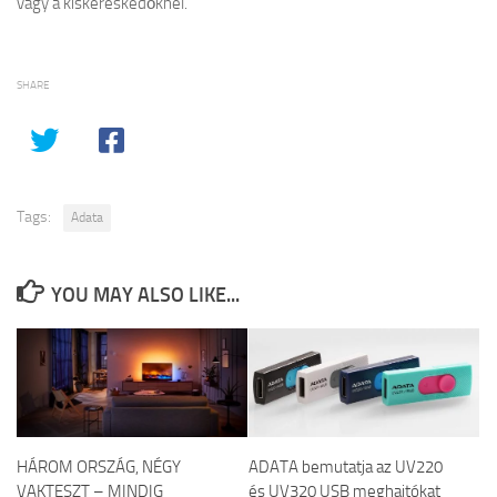
vagy a kiskereskedőknél.
SHARE
Tags:
Adata
YOU MAY ALSO LIKE...
HÁROM ORSZÁG, NÉGY
ADATA bemutatja az UV220
VAKTESZT – MINDIG
és UV320 USB meghajtókat