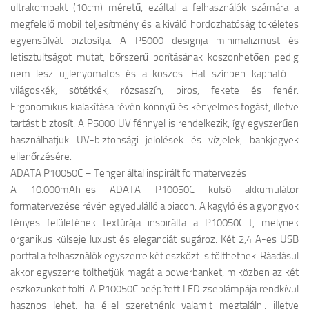
ultrakompakt (10cm) méretű, ezáltal a felhasználók számára a
megfelelő mobil teljesítmény és a kiváló hordozhatóság tökéletes
egyensúlyát biztosítja. A P5000 designja minimalizmust és
letisztultságot mutat, bőrszerű borításának köszönhetően pedig
nem lesz ujjlenyomatos és a koszos. Hat színben kapható –
világoskék, sötétkék, rózsaszín, piros, fekete és fehér.
Ergonomikus kialakítása révén könnyű és kényelmes fogást, illetve
tartást biztosít. A P5000 UV fénnyel is rendelkezik, így egyszerűen
használhatjuk UV-biztonsági jelölések és vízjelek, bankjegyek
ellenőrzésére.
ADATA P10050C – Tenger által inspirált formatervezés
A 10.000mAh-es ADATA P10050C külső akkumulátor
formatervezése révén egyedülálló a piacon. A kagyló és a gyöngyök
fényes felületének textúrája inspirálta a P10050C-t, melynek
organikus külseje luxust és eleganciát sugároz. Két 2,4 A-es USB
porttal a felhasználók egyszerre két eszközt is tölthetnek. Ráadásul
akkor egyszerre tölthetjük magát a powerbanket, miközben az két
eszközünket tölti. A P10050C beépített LED zseblámpája rendkívül
hasznos lehet, ha éjjel szeretnénk valamit megtalálni, illetve