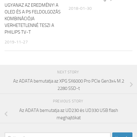
UGYANAZ AZ EREDMÉNY! A
2018-01-30
OLED ÉS A P5 FELDOLGOZÁS
KOMBINÁCIÓJA
VERHETETLENNÉ TESZI A
PHILIPS TV-T
2019-11-27
NEXT STORY
Az ADATA bemutatja az XPG SX6000 Pro PCIe Gen3x4 M.2
2280 SSD-t
PREVIOUS STORY
Az ADATA bemutatja az UD230 és UD330 USB flash
meghajtókat
Keresés: