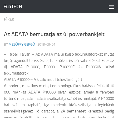
FunTECH
Skip to content
HÍREK
Az ADATA bemutatja az új powerbankjeit
BY
MEZŐFFY GERGŐ
·
2018-09-01
– Tajpej, Tajvan – Az ADATA ma új külső akkumulátorokat mutat
be, újragondolt tervezéssel, funkciókkal és színválasztékkal. Ezek az
új ADATA P10000, P5000, P10050C és P10050V külső
akkumulátorok.
ADATA P10000 – A kiváló mobil teljesítményért
A modern, mozaikos minta, finom holografikus hatással felületű 10
000 mAh-ás ADATA P10000 olyan eszköz, amely a fényben
történő mozgatás hatására változtatja színét és mintáját. A P10000
hat színben kapható, így mindenki kiválaszthatja a leginkább
személyiségéhez illő darabot, a 2A bemenetet keresztül pedig
gyorsan újratölthető. Ezen felül számos biztonsági funkcióval