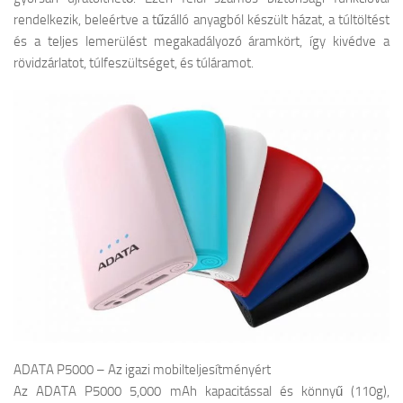
rendelkezik, beleértve a tűzálló anyagból készült házat, a túltöltést
és a teljes lemerülést megakadályozó áramkört, így kivédve a
rövidzárlatot, túlfeszültséget, és túláramot.
ADATA P5000 – Az igazi mobilteljesítményért
Az ADATA P5000 5,000 mAh kapacitással és könnyű (110g),