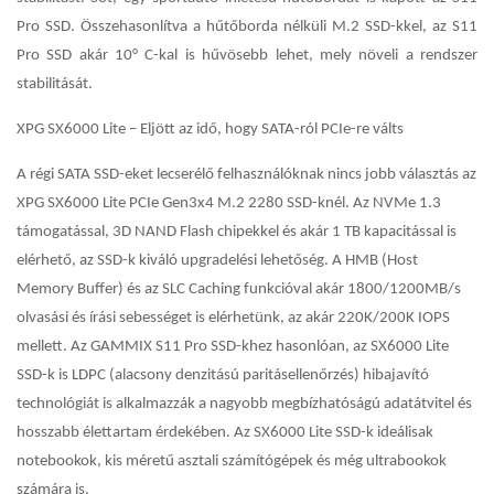
Pro SSD. Összehasonlítva a hűtőborda nélküli M.2 SSD-kkel, az S11
Pro SSD akár 10° C-kal is hűvösebb lehet, mely növeli a rendszer
stabilitását.
XPG SX6000 Lite – Eljött az idő, hogy SATA-ról PCIe-re válts
A régi SATA SSD-eket lecserélő felhasználóknak nincs jobb választás az
XPG SX6000 Lite PCIe Gen3x4 M.2 2280 SSD-knél. Az NVMe 1.3
támogatással, 3D NAND Flash chipekkel és akár 1 TB kapacitással is
elérhető, az SSD-k kiváló upgradelési lehetőség. A HMB (Host
Memory Buffer) és az SLC Caching funkcióval akár 1800/1200MB/s
olvasási és írási sebességet is elérhetünk, az akár 220K/200K IOPS
mellett. Az GAMMIX S11 Pro SSD-khez hasonlóan, az SX6000 Lite
SSD-k is LDPC (alacsony denzitású paritásellenőrzés) hibajavító
technológiát is alkalmazzák a nagyobb megbízhatóságú adatátvitel és
hosszabb élettartam érdekében. Az SX6000 Lite SSD-k ideálisak
notebookok, kis méretű asztali számítógépek és még ultrabookok
számára is.