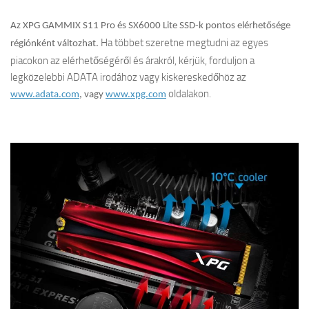
Az XPG GAMMIX S11 Pro és SX6000 Lite SSD-k pontos elérhetősége
Ha többet szeretne megtudni az egyes
régiónként változhat.
piacokon az elérhetőségéről és árakról, kérjük, forduljon a
legközelebbi ADATA irodához vagy kiskereskedőhöz az
oldalakon.
www.adata.com
, vagy
www.xpg.com