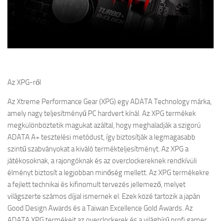
Az XPG-ről
Az Xtreme Performance Gear (XPG) egy ADATA Technology márka,
amely nagy teljesítményű PC hardvert kínál. Az XPG termékek
megkülönböztetik magukat azáltal, hogy meghaladják a szigorú
ADATA A+ tesztelési metódust, így biztosítják a legmagasabb
szintű szabványokat a kiváló termékteljesítményt. Az XPG a
játékosoknak, a rajongóknak és az overclockereknek rendkívüli
élményt biztosít a legjobban minőség mellett. Az XPG termékekre
a fejlett technikai és kifinomult tervezés jellemező, melyet
világszerte számos díjjal ismernek el. Ezek közé tartozik a japán
Good Design Awards és a Taiwan Excellence Gold Awards. Az
ADATA XPG termékeit az overclockerek és a világhírű profi gamer