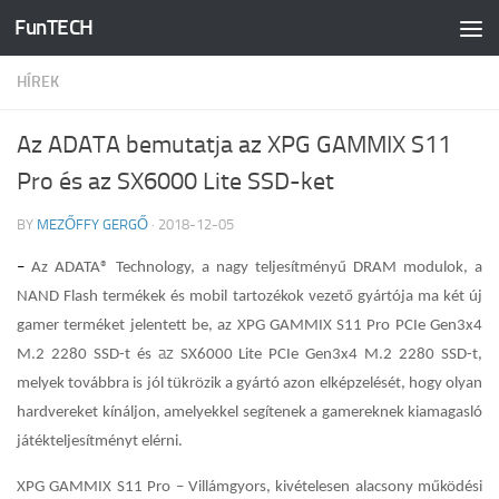
FunTECH
Skip to content
HÍREK
Az ADATA bemutatja az XPG GAMMIX S11
Pro és az SX6000 Lite SSD-ket
BY
MEZŐFFY GERGŐ
·
2018-12-05
–
Az ADATA® Technology, a nagy teljesítményű DRAM modulok, a
NAND Flash termékek és mobil tartozékok vezető gyártója ma két új
gamer terméket jelentett be, az XPG GAMMIX S11 Pro PCIe Gen3x4
az
M.2 2280 SSD-t és
SX6000 Lite PCIe Gen3x4 M.2 2280 SSD-t,
melyek továbbra is jól tükrözik a gyártó azon elképzelését, hogy olyan
hardvereket kínáljon, amelyekkel segítenek a gamereknek kiamagasló
játékteljesítményt elérni.
XPG GAMMIX S11 Pro – Villámgyors, kivételesen alacsony működési