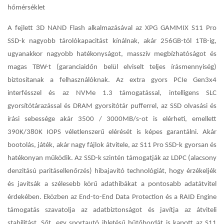
hőmérséklet
A fejlett 3D NAND Flash alkalmazásával az XPG GAMMIX S11 Pro
SSD-k nagyobb tárolókapacitást kínálnak, akár 256GB-tól 1TB-ig,
ugyanakkor nagyobb hatékonyságot, masszív megbízhatóságot és
magas TBW-t (garanciaidőn belül elviselt teljes írásmennyiség)
biztosítanak a felhasználóknak. Az extra gyors PCIe Gen3x4
interfésszel és az NVMe 1.3 támogatással, intelligens SLC
gyorsítótárazással és DRAM gyorsítótár pufferrel, az SSD olvasási és
írási sebessége akár 3500 / 3000MB/s-ot is elérheti, emellett
390K/380K IOPS véletlenszerű elérését is képes garantálni. Akár
bootolás, játék, akár nagy fájlok átvitele, az S11 Pro SSD-k gyorsan és
hatékonyan működik. Az SSD-k szintén támogatják az LDPC (alacsony
denzitású paritásellenőrzés) hibajavító technológiát, hogy érzékeljék
és javítsák a szélesebb körű adathibákat a pontosabb adatátvitel
érdekében. Eközben az End-to-End Data Protection és a RAID Engine
támogatás szavatolja az adatbiztonságot és javítja az átviteli
stabilitást. Sőt, egy sportautó ihletésű hűtőbordát is kapott az S11