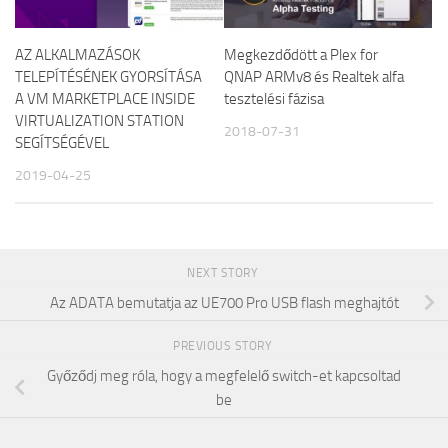
AZ ALKALMAZÁSOK
Megkezdődött a Plex for
TELEPÍTÉSÉNEK GYORSÍTÁSA
QNAP ARMv8 és Realtek alfa
A VM MARKETPLACE INSIDE
tesztelési fázisa
VIRTUALIZATION STATION
2018-07-31
SEGÍTSÉGÉVEL
2019-04-25
NEXT STORY
Az ADATA bemutatja az UE700 Pro USB flash meghajtót
PREVIOUS STORY
Győződj meg róla, hogy a megfelelő switch-et kapcsoltad
be