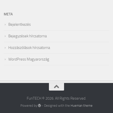
META
Bejelentkezés
Bejegyzések hírcsatorna
Hozzászólások hírcsatorna
WordPress Magyarország
FunTECH © 2026. All Rights Reserved.
Powered by
- Designed with the
Hueman theme