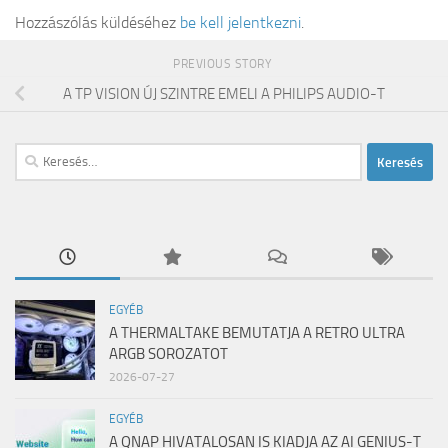
Hozzászólás küldéséhez
be kell jelentkezni
.
PREVIOUS STORY
A TP VISION ÚJ SZINTRE EMELI A PHILIPS AUDIO-T
Keresés:
EGYÉB
A THERMALTAKE BEMUTATJA A RETRO ULTRA
ARGB SOROZATOT
2026-07-27
EGYÉB
A QNAP HIVATALOSAN IS KIADJA AZ AI GENIUS-T