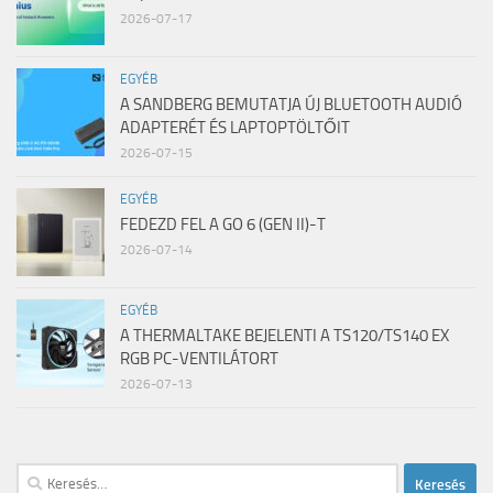
2026-07-17
EGYÉB
A SANDBERG BEMUTATJA ÚJ BLUETOOTH AUDIÓ
ADAPTERÉT ÉS LAPTOPTÖLTŐIT
2026-07-15
EGYÉB
FEDEZD FEL A GO 6 (GEN II)-T
2026-07-14
EGYÉB
A THERMALTAKE BEJELENTI A TS120/TS140 EX
RGB PC-VENTILÁTORT
2026-07-13
Keresés: