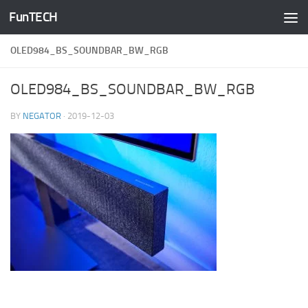
FunTECH
Skip to content
OLED984_BS_SOUNDBAR_BW_RGB
OLED984_BS_SOUNDBAR_BW_RGB
BY
NEGATOR
·
2019-12-03