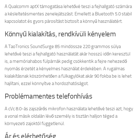
A Qualcomm aptX támogatása lehetővé teszi a fejhallgató számára
a késleltetésmentes zenelejátszást. Emellett a Bluetooth 5.0 stabil
kapcsolatot és gyors párosítást biztosít a könnyű használatért.
Könnyű kialakítás, rendkívüli kényelem
A TaoTronics SoundSurge 85 mindössze 220 grammos súlya
lehetővé teszi a fejhallgató használatát akár hosszú időn keresztül
is, a memóriahabos fülpárnák pedig csökkentik a fejre nehezedő
nyomás érzetét a kényelmes használat érdekében. A rugalmas
kialakításnak köszönhetően a fülkagylókat akár 90 fokba be is lehet
hajlítani, ezzel könnyítve a hordozhatóságot.
Problémamentes telefonhívás
A cVc 8.0-ás zajszűrős mikrofon használata lehetővé teszi azt, hogy
a vonal másik oldalán lévő személy is tisztán halljon téged a
környezeti zajoktól függetlenül.
Ár és elérhetőség