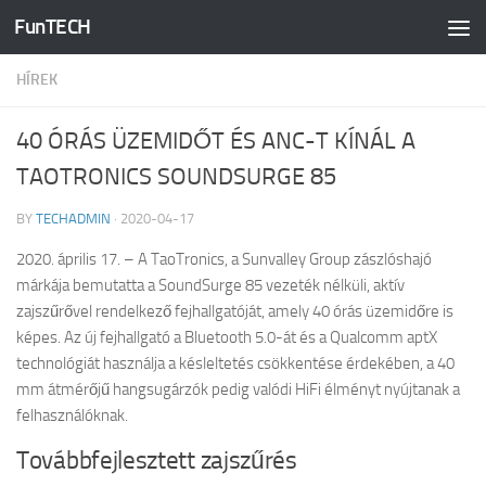
FunTECH
Skip to content
HÍREK
40 ÓRÁS ÜZEMIDŐT ÉS ANC-T KÍNÁL A
TAOTRONICS SOUNDSURGE 85
BY
TECHADMIN
·
2020-04-17
2020. április 17. – A TaoTronics, a Sunvalley Group zászlóshajó
márkája bemutatta a SoundSurge 85 vezeték nélküli, aktív
zajszűrővel rendelkező fejhallgatóját, amely 40 órás üzemidőre is
képes. Az új fejhallgató a Bluetooth 5.0-át és a Qualcomm aptX
technológiát használja a késleltetés csökkentése érdekében, a 40
mm átmérőjű hangsugárzók pedig valódi HiFi élményt nyújtanak a
felhasználóknak.
Továbbfejlesztett zajszűrés