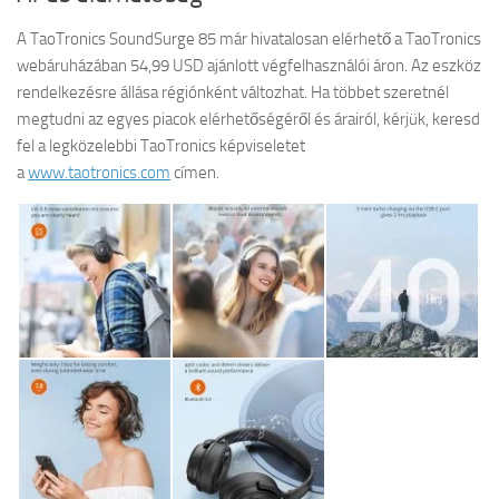
A TaoTronics SoundSurge 85 már hivatalosan elérhető a TaoTronics
webáruházában 54,99 USD ajánlott végfelhasználói áron. Az eszköz
rendelkezésre állása régiónként változhat. Ha többet szeretnél
megtudni az egyes piacok elérhetőségéről és árairól, kérjük, keresd
fel a legközelebbi TaoTronics képviseletet
a
www.taotronics.com
címen.