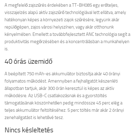
A megfelelő zajszűrés érdekében a TT-BH085 egy erőteljes,
visszajelzés alapú aktív zajszűrő technológiával lett ellátva, amely
hatékonyan képes a környezeti zajok szűrésére, legyünk akár
repülőgépen, zajos városi helyszínen, vagy akár otthonunk
kényelmében. Emellett a továbbfejlesztett ANC technológia segít a
produktivitás megőrzésében és a koncentrálásban a munkahelyen
is.
40 órás üzemidő
A beépített 750 mAh-es akkumulátor biztosítja akár 40 órányi
folyamatos működést. Amennyiben a fejhallgatót készenléti
állapotban tartjuk, akár 300 órán keresztül is képes az aktív
működésre. Az USB-C csatlakozásnak és a gyorstöltés
támogatásának köszönhetően pedig mindössze 45 perc elég a
teljes akkumulátor feltöltéséhez. 5 perc töltés már akár 2 órányi
zenehallgatást is lehetővé tesz.
Nincs késleltetés