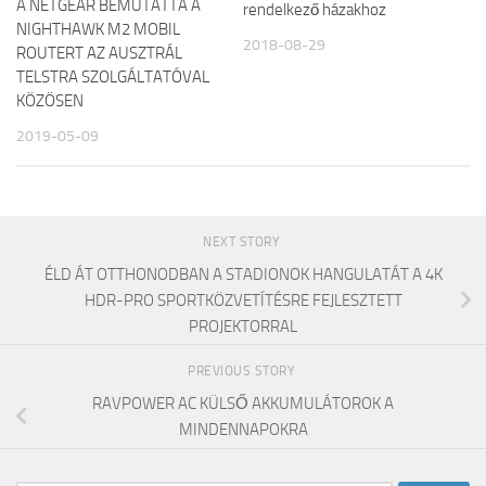
A NETGEAR BEMUTATTA A
rendelkező házakhoz
NIGHTHAWK M2 MOBIL
2018-08-29
ROUTERT AZ AUSZTRÁL
TELSTRA SZOLGÁLTATÓVAL
KÖZÖSEN
2019-05-09
NEXT STORY
ÉLD ÁT OTTHONODBAN A STADIONOK HANGULATÁT A 4K
HDR-PRO SPORTKÖZVETÍTÉSRE FEJLESZTETT
PROJEKTORRAL
PREVIOUS STORY
RAVPOWER AC KÜLSŐ AKKUMULÁTOROK A
MINDENNAPOKRA