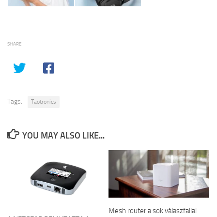
SHARE
Tags:
Taotronics
YOU MAY ALSO LIKE...
Mesh router a sok válaszfallal