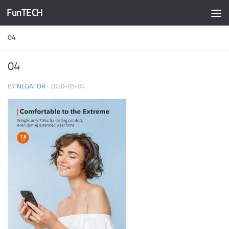
FunTECH
Skip to content
04
04
BY
NEGATOR
·
2020-05-04