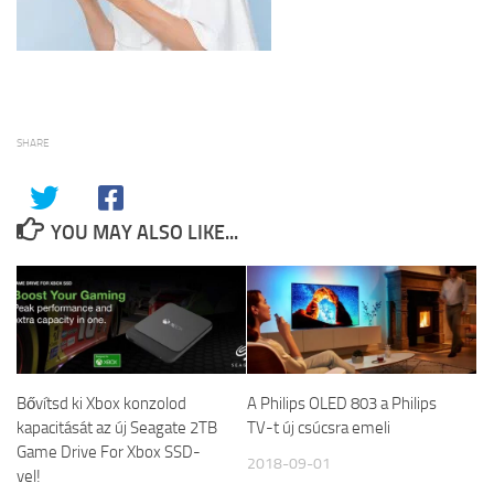
SHARE
YOU MAY ALSO LIKE...
Bővítsd ki Xbox konzolod
A Philips OLED 803 a Philips
kapacitását az új Seagate 2TB
TV-t új csúcsra emeli
Game Drive For Xbox SSD-
2018-09-01
vel!