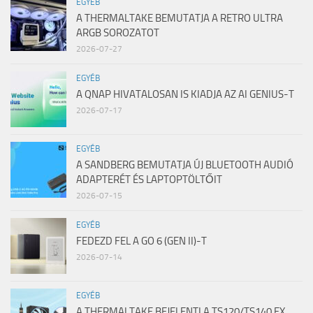
EGYÉB
A THERMALTAKE BEMUTATJA A RETRO ULTRA
ARGB SOROZATOT
2026-07-27
EGYÉB
A QNAP HIVATALOSAN IS KIADJA AZ AI GENIUS-T
2026-07-17
EGYÉB
A SANDBERG BEMUTATJA ÚJ BLUETOOTH AUDIÓ
ADAPTERÉT ÉS LAPTOPTÖLTŐIT
2026-07-15
EGYÉB
FEDEZD FEL A GO 6 (GEN II)-T
2026-07-14
EGYÉB
A THERMALTAKE BEJELENTI A TS120/TS140 EX