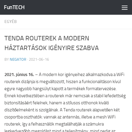
FunTECH
Skip to content
EGYÉB
TENDA ROUTEREK A MODERN
HÁZTARTÁSOK IGÉNYIRE SZABVA
BY
NEGATOR
·
2021-06-16
2021. június 16.
– A modern kor igényeihez alkalmazkodva a WiFi
routerek dizájnja is megváltozott, hiszen a funkcionalitáson kívül
egyre nagyobb hangsúlyt kapott a termékek formatervezése.
Ennek következtében a routerek már nemcsak a stabil lefedettség
biztonsításáért felelnek, hanem a stílusos otthonok kiváló
díszítőelmeként is szolgálnak. A Tenda routerek alapvetően két
csoportba oszthatók: vannak az antennás, illetve a mesh WiFi
routerek, így a felhasználók megtalálhatják a számukra
legkedvezőbb megoldást mind a teljesítmény, mind pedig az