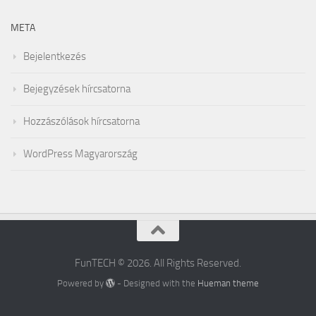
META
Bejelentkezés
Bejegyzések hírcsatorna
Hozzászólások hírcsatorna
WordPress Magyarország
FunTECH © 2026. All Rights Reserved.
Powered by
- Designed with the
Hueman theme