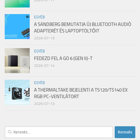
EGYÉB
A SANDBERG BEMUTATJA ÚJ BLUETOOTH AUDIÓ
ADAPTERÉT ÉS LAPTOPTÖLTŐIT
2026-07-15
EGYÉB
FEDEZD FEL A GO 6 (GEN II)-T
2026-07-14
EGYÉB
A THERMALTAKE BEJELENTI A TS120/TS140 EX
RGB PC-VENTILÁTORT
2026-07-13
Keresés: