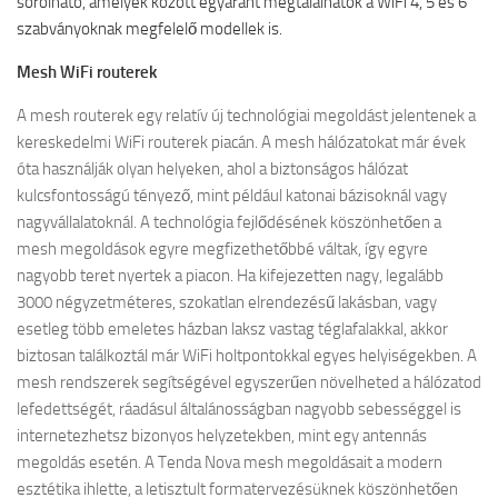
sorolható, amelyek között egyaránt megtalálhatók a WiFi 4, 5 és 6
szabványoknak megfelelő modellek is.
Mesh WiFi routerek
A mesh routerek egy relatív új technológiai megoldást jelentenek a
kereskedelmi WiFi routerek piacán. A mesh hálózatokat már évek
óta használják olyan helyeken, ahol a biztonságos hálózat
kulcsfontosságú tényező, mint például katonai bázisoknál vagy
nagyvállalatoknál. A technológia fejlődésének köszönhetően a
mesh megoldások egyre megfizethetőbbé váltak, így egyre
nagyobb teret nyertek a piacon. Ha kifejezetten nagy, legalább
3000 négyzetméteres, szokatlan elrendezésű lakásban, vagy
esetleg több emeletes házban laksz vastag téglafalakkal, akkor
biztosan találkoztál már WiFi holtpontokkal egyes helyiségekben. A
mesh rendszerek segítségével egyszerűen növelheted a hálózatod
lefedettségét, ráadásul általánosságban nagyobb sebességgel is
internetezhetsz bizonyos helyzetekben, mint egy antennás
megoldás esetén. A Tenda Nova mesh megoldásait a modern
esztétika ihlette, a letisztult formatervezésüknek köszönhetően