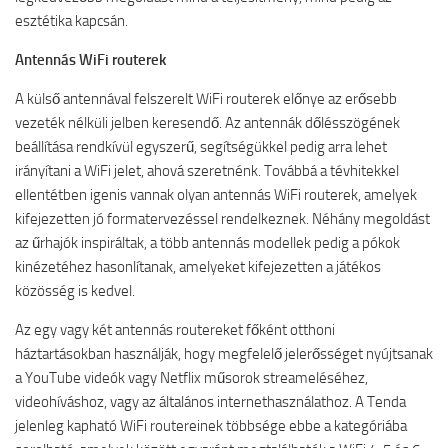
esztétika kapcsán.
Antennás WiFi routerek
A külső antennával felszerelt WiFi routerek előnye az erősebb
vezeték nélküli jelben keresendő. Az antennák dőlésszögének
beállítása rendkívül egyszerű, segítségükkel pedig arra lehet
irányítani a WiFi jelet, ahová szeretnénk. Továbbá a tévhitekkel
ellentétben igenis vannak olyan antennás WiFi routerek, amelyek
kifejezetten jó formatervezéssel rendelkeznek. Néhány megoldást
az űrhajók inspiráltak, a több antennás modellek pedig a pókok
kinézetéhez hasonlítanak, amelyeket kifejezetten a játékos
közösség is kedvel.
Az egy vagy két antennás routereket főként otthoni
háztartásokban használják, hogy megfelelő jelerősséget nyújtsanak
a YouTube videók vagy Netflix műsorok streameléséhez,
videohíváshoz, vagy az általános internethasználathoz. A Tenda
jelenleg kapható WiFi routereinek többsége ebbe a kategóriába