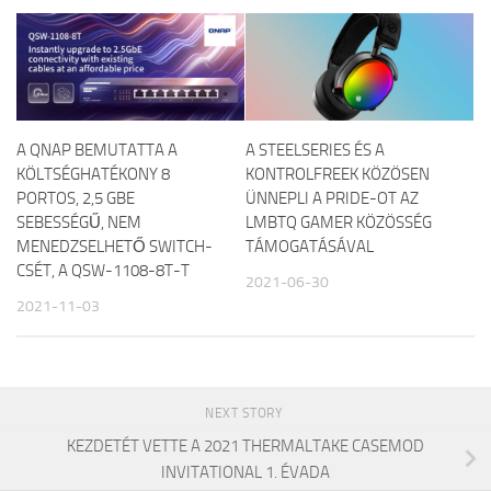
A QNAP BEMUTATTA A
A STEELSERIES ÉS A
KÖLTSÉGHATÉKONY 8
KONTROLFREEK KÖZÖSEN
PORTOS, 2,5 GBE
ÜNNEPLI A PRIDE-OT AZ
SEBESSÉGŰ, NEM
LMBTQ GAMER KÖZÖSSÉG
MENEDZSELHETŐ SWITCH-
TÁMOGATÁSÁVAL
CSÉT, A QSW-1108-8T-T
2021-06-30
2021-11-03
NEXT STORY
KEZDETÉT VETTE A 2021 THERMALTAKE CASEMOD
INVITATIONAL 1. ÉVADA