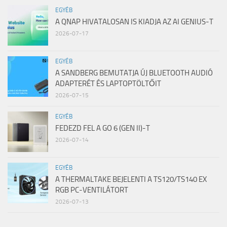
EGYÉB
A QNAP HIVATALOSAN IS KIADJA AZ AI GENIUS-T
2026-07-17
EGYÉB
A SANDBERG BEMUTATJA ÚJ BLUETOOTH AUDIÓ
ADAPTERÉT ÉS LAPTOPTÖLTŐIT
2026-07-15
EGYÉB
FEDEZD FEL A GO 6 (GEN II)-T
2026-07-14
EGYÉB
A THERMALTAKE BEJELENTI A TS120/TS140 EX
RGB PC-VENTILÁTORT
2026-07-13