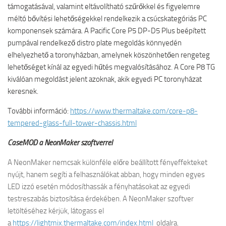
támogatásával, valamint eltávolítható szűrőkkel és figyelemre
méltó bővítési lehetőségekkel rendelkezik a csúcskategóriás PC
komponensek számára. A Pacific Core P5 DP-D5 Plus beépített
pumpával rendelkező distro plate megoldás könnyedén
elhelyezhető a toronyházban, amelynek köszönhetően rengeteg
lehetőséget kínál az egyedi hűtés megvalósításához. A Core P8 TG
kiválóan megoldást jelent azoknak, akik egyedi PC toronyházat
keresnek.
További információ:
https://www.thermaltake.com/core-p8-
tempered-glass-full-tower-chassis.html
CaseMOD a NeonMaker szoftverrel
A NeonMaker nemcsak különféle előre beállított fényeffekteket
nyújt, hanem segíti a felhasználókat abban, hogy minden egyes
LED izzó esetén módosíthassák a fényhatásokat az egyedi
testreszabás biztosítása érdekében. A NeonMaker szoftver
letöltéséhez kérjük, látogass el
a
https://lightmix.thermaltake.com/index.html
oldalra.