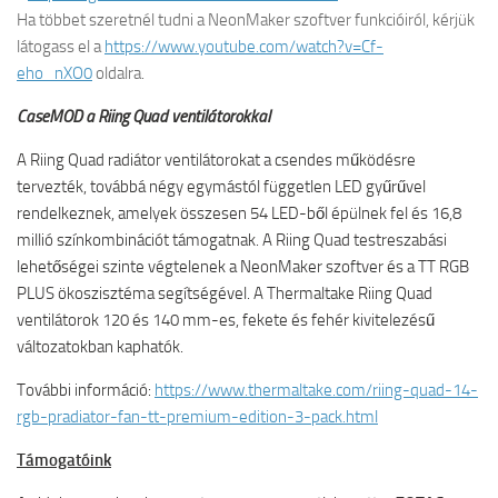
Ha többet szeretnél tudni a NeonMaker szoftver funkcióiról, kérjük
látogass el a
https://www.youtube.com/watch?v=Cf-
eho_nXO0
oldalra.
CaseMOD a Riing Quad ventilátorokkal
A Riing Quad radiátor ventilátorokat a csendes működésre
tervezték, továbbá négy egymástól független LED gyűrűvel
rendelkeznek, amelyek összesen 54 LED-ből épülnek fel és 16,8
millió színkombinációt támogatnak. A Riing Quad testreszabási
lehetőségei szinte végtelenek a NeonMaker szoftver és a TT RGB
PLUS ökoszisztéma segítségével. A Thermaltake Riing Quad
ventilátorok 120 és 140 mm-es, fekete és fehér kivitelezésű
változatokban kaphatók.
További információ:
https://www.thermaltake.com/riing-quad-14-
rgb-pradiator-fan-tt-premium-edition-3-pack.html
Támogatóink