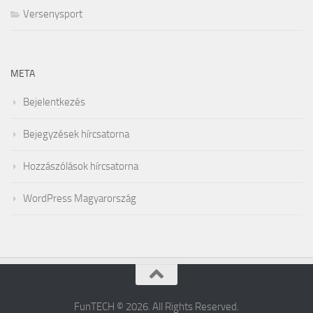
Versenysport
META
Bejelentkezés
Bejegyzések hírcsatorna
Hozzászólások hírcsatorna
WordPress Magyarország
FunTECH © 2026. All Rights Reserved.