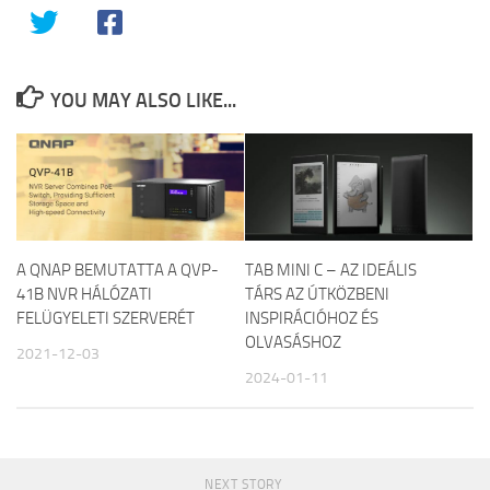
YOU MAY ALSO LIKE...
A QNAP BEMUTATTA A QVP-
TAB MINI C – AZ IDEÁLIS
41B NVR HÁLÓZATI
TÁRS AZ ÚTKÖZBENI
FELÜGYELETI SZERVERÉT
INSPIRÁCIÓHOZ ÉS
OLVASÁSHOZ
2021-12-03
2024-01-11
NEXT STORY