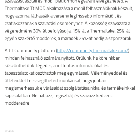
szavazást asztali és mobil platformon egyaránt elvégezheted. A
Thermaltake Tt MOD alkalmazása a mobil felhasználóknak készült,
hogy azonnal láthassák a verseny legfrissebb információit és
csatlakozzanak a szavazási eseményhez. A közösség szavazata a
végeredmény 30%-át befolyásolja, 15%-át a Thermaltake, 25%-át
egyéb szakértő modderek, a maradék 25%-át pedig a szponzorok.
A TT Community platform (
http://community.thermaltake.com/
)
minden felhasználó számára nyitott. Örülünk, ha köreinkben
köszönthetünk Téged is, ahol fontos információkat és
tapasztalatokat oszthattok meg egymással. Véleményeddel és
ötleteiddel Te is segítheted munkánkat, hogy jobban
megismerhessük elvárásaidat szolgáltatásainkkal és termékeinkkel
kapcsolatban. Ne habozz, regisztrálj és szavazz kedvenc
modderedre!
SHARE