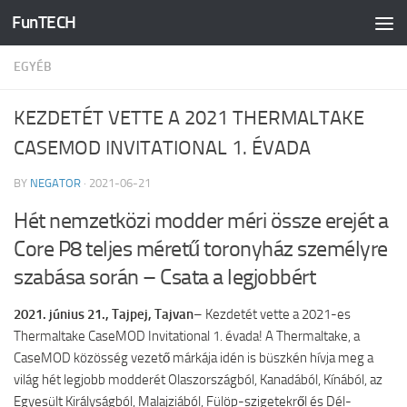
FunTECH
Skip to content
EGYÉB
KEZDETÉT VETTE A 2021 THERMALTAKE
CASEMOD INVITATIONAL 1. ÉVADA
BY
NEGATOR
·
2021-06-21
Hét nemzetközi modder méri össze erejét a
Core P8 teljes méretű toronyház személyre
szabása során – Csata a legjobbért
2021. június 21., Tajpej, Tajvan
– Kezdetét vette a 2021-es
Thermaltake CaseMOD Invitational 1. évada! A Thermaltake, a
CaseMOD közösség vezető márkája idén is büszkén hívja meg a
világ hét legjobb modderét Olaszországból, Kanadából, Kínából, az
Egyesült Királyságból, Malajziából, Fülöp-szigetekről és Dél-