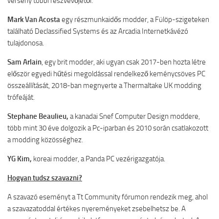
verseny többi részvevőjétől.
Mark Van Acosta
egy részmunkaidős modder, a Fülöp-szigeteken
található Declassified Systems és az Arcadia Internetkávézó
tulajdonosa.
Sam Arlain
, egy brit modder, aki ugyan csak 2017-ben hozta létre
először egyedi hűtési megoldással rendelkező keménycsöves PC
összeállítását, 2018-ban megnyerte a Thermaltake UK modding
trófeáját.
Stephane Beaulieu,
a kanadai Snef Computer Design moddere,
több mint 30 éve dolgozik a Pc-iparban és 2010 során csatlakozott
a modding közösséghez.
YG Kim,
koreai modder, a Panda PC vezérigazgatója.
Hogyan tudsz szavazni?
A szavazó eseményt a Tt Community fórumon rendezik meg, ahol
a szavazatoddal értékes nyereményeket zsebelhetsz be. A