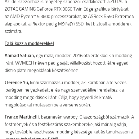
Az idei szezonhoz is rengeteg szponzor csatlakozott: a ZOTAC a
ZOTAC GAMING GeForce RTX 3060 Twin Edge grafikus kártyákat,
az AMD Ryzen™ 5 3600 processzorokat, az ASRock B550 Extreme4
alaplapokat, a Plextor pedig M9Pe(Y) SSD-ket biztosít a modderek
számára.
Találkozz a modderekkel
Ahmad Safuan,
egy maláj modder. 2016 óta érdeklődik a modding
iránt, WVMECH néven pedig saját vállalkozást hozott létre egyedi
distro plate megoldások készítéséhez.
Clerence Yu,
kínai származású modder, aki korábban a tervezési
iparágban helyezkedett el és nagy szenvedéllyel rendelkezik a
modding megoldások iránt. Célja, hogy egyedi és kreatív
megoldásokat mutasson be a verseny során.
Franco Martinelli,
becenevén warboy, Olaszországból származik. A
festmények és a festékszórás szakembereke, aki már alig várja,
hogy továbbfejleszthesse modding készségeiket és tanulhasson a