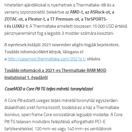
hihetetlen ajándékokat is nyerhetnek a Thermaltake-től és a
verseny szponzoraitól, beleértve az
AMD-t, az ASRock-ot, a
ZOTAC-ot, a Plextor-t, a TT Premium-ot, a TteSPORTS-
t
és
LUXA2-t
. A Thermaltake emellett összesen 15 000 USD értékű
pénznyereményt fog a legjobb 3 modder számára kiosztani.
A nyertesek listáját 2021 november végén fogják bejelenteni.
További információkért kérjük, látogass el
a
http://casemod.thermaltake.com/2021s1/
oldalra
.
További információ a 2021-es Thermaltake RAM MOD
Invitational 1. évadáról
CaseMOD a Core P8 TG teljes méretű toronyházzal
A Core P8 edzett üveges teljes méretű toronyház egyszerűen
átalakítható a két forma között, továbbá ez a ház a Thermaltake
ikonikus, open frame Core sorozatának legújabb modellje. A Core
P8 TG teljesen moduláris felépítésű, elforgatható PCI-E
tartókeretekkel, 120 mm-es vagy 140 mm-es ventilátorok