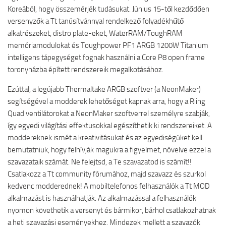
Koreából, hogy összemérjék tudásukat. Június 15-től kezdődően
versenyzők a Tt tanúsítvánnyal rendelkező folyadékhűtő
alkatrészeket, distro plate-eket, WaterRAM/ToughRAM
memóriamodulokat és Toughpower PF1 ARGB 1200W Titanium
intelligens tápegységet fognak használni a Core P8 open frame
toronyházba épített rendszereik megalkotásához.
Ezúttal, a legújabb Thermaltake ARGB szoftver (a NeonMaker)
segítségével a modderek lehetőséget kapnak arra, hogy a Riing
Quad ventilátorokat a NeonMaker szoftverrel személyre szabják,
így egyedi világítási effektusokkal egészíthetik ki rendszereiket. A
moddereknek ismét a kreativitásukat és az egyediségüket kell
bemutatniuk, hogy felhívják magukra a figyelmet, növelve ezzel a
szavazataik számát. Ne felejtsd, a Te szavazatod is számít!!
Csatlakozz a Tt community fórumához, majd szavazz és szurkol
kedvenc modderednek! A mobiltelefonos felhasználók a Tt MOD
alkalmazást is használhatják. Az alkalmazással a felhasználók
nyomon követhetik a versenyt és bármikor, bárhol csatlakozhatnak
a heti szavazási eseményekhez. Mindezek mellett a szavazók