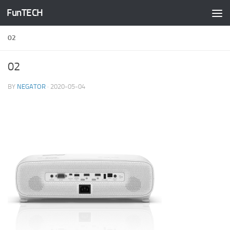
FunTECH
Skip to content
02
02
BY
NEGATOR
·
2020-05-04