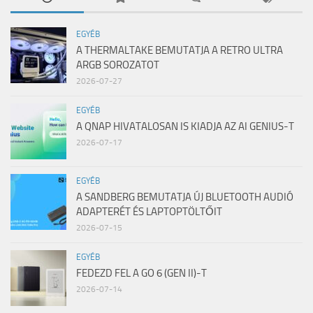
EGYÉB
A THERMALTAKE BEMUTATJA A RETRO ULTRA
ARGB SOROZATOT
2026-07-27
EGYÉB
A QNAP HIVATALOSAN IS KIADJA AZ AI GENIUS-T
2026-07-17
EGYÉB
A SANDBERG BEMUTATJA ÚJ BLUETOOTH AUDIÓ
ADAPTERÉT ÉS LAPTOPTÖLTŐIT
2026-07-15
EGYÉB
FEDEZD FEL A GO 6 (GEN II)-T
2026-07-14