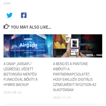
SHARE
YOU MAY ALSO LIKE...
A QNAP „AIRGAP+”
A BENQ ÉS A PANTONE
LÉGRÉSSEL VÉDETT
KIBŐVÍTI A
BIZTONSÁGI MENTÉSI
PARTNERKAPCSOLATÁT,
FUNKCIÓVAL BŐVÍTI A
HOGY EXKLUZÍV DIGITÁLIS
HYBRID BACKUP
SZÍNÉLMÉNYT NYÚJTSON AZ
ALKOTÓKNAK
2024-09-23
2022-11-21