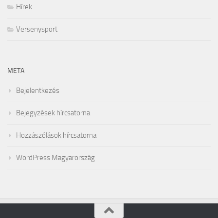
Hírek
Versenysport
META
Bejelentkezés
Bejegyzések hírcsatorna
Hozzászólások hírcsatorna
WordPress Magyarország