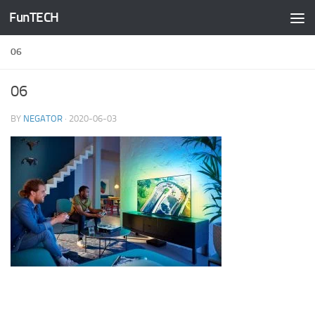
FunTECH
Skip to content
06
06
BY
NEGATOR
·
2020-06-03