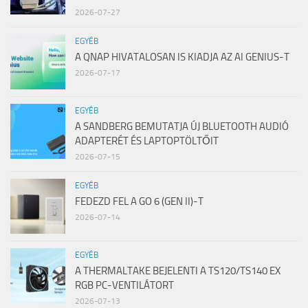
2026-07-27
EGYÉB
A QNAP HIVATALOSAN IS KIADJA AZ AI GENIUS-T
2026-07-17
EGYÉB
A SANDBERG BEMUTATJA ÚJ BLUETOOTH AUDIÓ
ADAPTERÉT ÉS LAPTOPTÖLTŐIT
2026-07-15
EGYÉB
FEDEZD FEL A GO 6 (GEN II)-T
2026-07-14
EGYÉB
A THERMALTAKE BEJELENTI A TS120/TS140 EX
RGB PC-VENTILÁTORT
2026-07-13