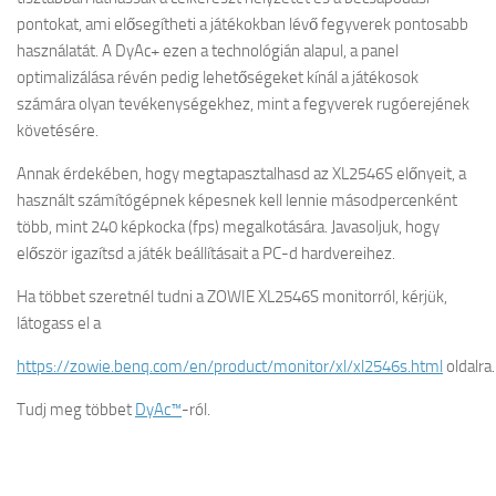
pontokat, ami elősegítheti a játékokban lévő fegyverek pontosabb
használatát. A DyAc+ ezen a technológián alapul, a panel
optimalizálása révén pedig lehetőségeket kínál a játékosok
számára olyan tevékenységekhez, mint a fegyverek rugóerejének
követésére.
Annak érdekében, hogy megtapasztalhasd az XL2546S előnyeit, a
használt számítógépnek képesnek kell lennie másodpercenként
több, mint 240 képkocka (fps) megalkotására. Javasoljuk, hogy
először igazítsd a játék beállításait a PC-d hardvereihez.
Ha többet szeretnél tudni a ZOWIE XL2546S monitorról, kérjük,
látogass el a
https://zowie.benq.com/en/product/monitor/xl/xl2546s.html
oldalra.
Tudj meg többet
DyAc™
-ról.