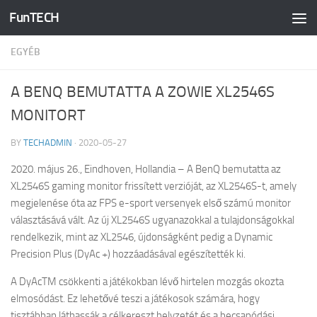
FunTECH
Skip to content
EGYÉB
A BENQ BEMUTATTA A ZOWIE XL2546S
MONITORT
BY
TECHADMIN
·
2020-05-27
2020. május 26., Eindhoven, Hollandia – A BenQ bemutatta az
XL2546S gaming monitor frissített verzióját, az XL2546S-t, amely
megjelenése óta az FPS e-sport versenyek első számú monitor
választásává vált. Az új XL2546S ugyanazokkal a tulajdonságokkal
rendelkezik, mint az XL2546, újdonságként pedig a Dynamic
Precision Plus (DyAc +) hozzáadásával egészítették ki.​​​​​​​
A DyAcTM csökkenti a játékokban lévő hirtelen mozgás okozta
elmosódást. Ez lehetővé teszi a játékosok számára, hogy
tisztábban láthassák a célkereszt helyzetét és a becsapódási