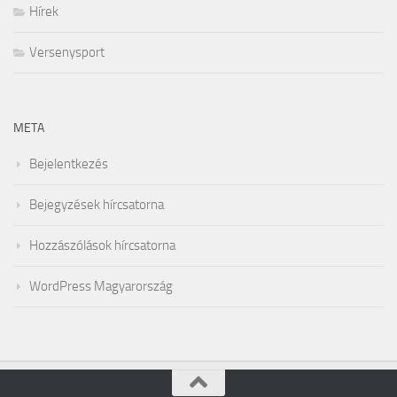
Hírek
Versenysport
META
Bejelentkezés
Bejegyzések hírcsatorna
Hozzászólások hírcsatorna
WordPress Magyarország