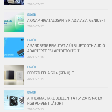
2026-07-27
EGYÉB
A QNAP HIVATALOSAN IS KIADJA AZ AI GENIUS-T
2026-07-17
EGYÉB
A SANDBERG BEMUTATJA ÚJ BLUETOOTH AUDIÓ
ADAPTERÉT ÉS LAPTOPTÖLTŐIT
2026-07-15
EGYÉB
FEDEZD FEL A GO 6 (GEN II)-T
2026-07-14
EGYÉB
A THERMALTAKE BEJELENTI A TS120/TS140 EX
RGB PC-VENTILÁTORT
2026-07-13