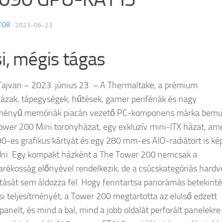
TOR
·
2023-06-23
si, mégis tágas
 Tajvan – 2023. június 23. – A Thermaltake, a prémium
ázak, tápegységek, hűtések, gamer perifériák és nagy
ítményű memóriák piacán vezető PC-komponens márka bemu
ower 200 Mini toronyházat, egy exkluzív mini-ITX házat, am
0-es grafikus kártyát és egy 280 mm-es AIO-radiátort is ké
ni. Egy kompakt házként a The Tower 200 nemcsak a
arékosság előnyével rendelkezik, de a csúcskategóriás hardv
ását sem áldozza fel. Hogy fenntartsa panorámás betekinté
si teljesítményét, a Tower 200 megtartotta az elülső edzett
panelt, és mind a bal, mind a jobb oldalát perforált panelekre