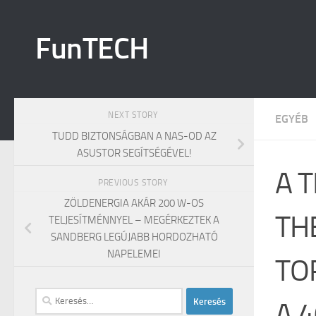
Skip to content
FunTECH
NEXT STORY
EGYÉB
TUDD BIZTONSÁGBAN A NAS-OD AZ
ASUSTOR SEGÍTSÉGÉVEL!
A 
PREVIOUS STORY
ZÖLDENERGIA AKÁR 200 W-OS
TH
TELJESÍTMÉNNYEL – MEGÉRKEZTEK A
SANDBERG LEGÚJABB HORDOZHATÓ
NAPELEMEI
TO
Keresés:
A 