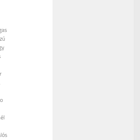
gas
zú
gy
s
r
a
io
nél
lós