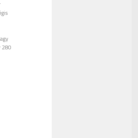
r
égis
i
vagy
y 280