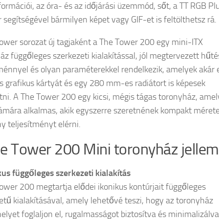
nformációi, az óra- és az időjárási üzemmód, sőt, a TT RGB Pl
r segítségével bármilyen képet vagy GIF-et is feltölthetsz rá.
ower sorozat új tagjaként a The Tower 200 egy mini-ITX
áz függőleges szerkezeti kialakítással, jól megtervezett hűté
tménnyel és olyan paraméterekkel rendelkezik, amelyek akár 
 grafikus kártyát és egy 280 mm-es radiátort is képesek
ni. A The Tower 200 egy kicsi, mégis tágas toronyház, amel
ámára alkalmas, akik egyszerre szeretnének kompakt mérete
y teljesítményt elérni.
e Tower 200 Mini toronyház jellem
kus függőleges szerkezeti kialakítás
ower 200 megtartja elődei ikonikus kontúrjait függőleges
etű kialakításával, amely lehetővé teszi, hogy az toronyház
helyet foglaljon el, rugalmasságot biztosítva és minimalizálva