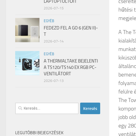
cserélt
LAPTOPTÖLTŐIT
2026-07-15
hűtési 
megjele
EGYÉB
FEDEZD FEL A GO 6 (GEN II)-
A The T
T
kialakí
2026-07-14
munkate
EGYÉB
kiküszö
A THERMALTAKE BEJELENTI
általáno
A TS120/TS140 EX RGB PC-
VENTILÁTORT
bemenet
2026-07-13
folyama
felülre
The Tow
Keresés:
kompone
jobb ol
egy 280
LEGUTÓBBI BEJEGYZÉSEK
ventilá