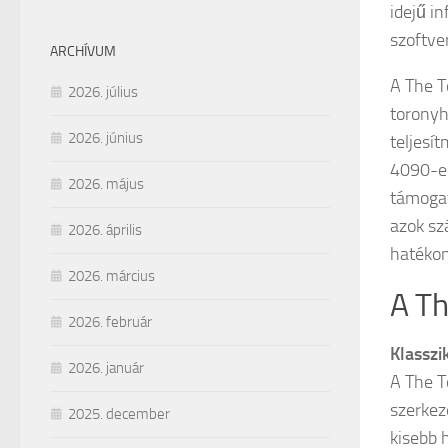
idejű i
szoftve
ARCHÍVUM
A The T
2026. július
toronyh
2026. június
teljesí
4090-es
2026. május
támogat
azok sz
2026. április
hatékon
2026. március
A Th
2026. február
Klasszi
2026. január
A The T
szerkez
2025. december
kisebb 