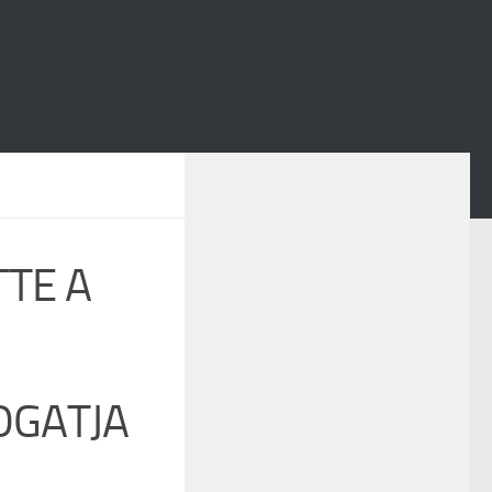
TE A
OGATJA