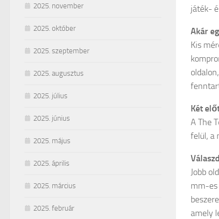
2025. november
játék- 
2025. október
Akár eg
Kis mér
2025. szeptember
komprom
oldalon
2025. augusztus
fenntar
2025. július
Két elő
2025. június
A The T
felül, a
2025. május
Válaszd
2025. április
Jobb ol
mm-es v
2025. március
beszere
2025. február
amely l