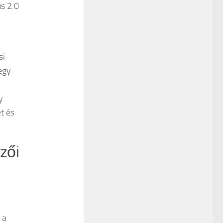
us 2.0
si
egy
y
t és
zői
 a