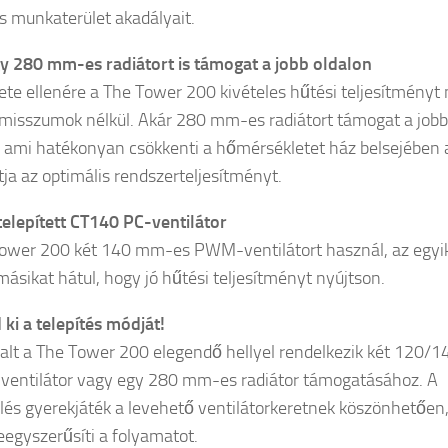
és munkaterület akadályait.
y 280 mm-es radiátort is támogat a jobb oldalon
ete ellenére a The Tower 200 kivételes hűtési teljesítményt 
isszumok nélkül. Akár 280 mm-es radiátort támogat a jobb
, ami hatékonyan csökkenti a hőmérsékletet ház belsejében 
tja az optimális rendszerteljesítményt.
telepített CT140 PC-ventilátor
ower 200 két 140 mm-es PWM-ventilátort használ, az egyi
 másikat hátul, hogy jó hűtési teljesítményt nyújtson.
 ki a telepítés módját!
dalt a The Tower 200 elegendő hellyel rendelkezik két 120/1
entilátor vagy egy 280 mm-es radiátor támogatásához. A
lés gyerekjáték a levehető ventilátorkeretnek köszönhetően
eegyszerűsíti a folyamatot.