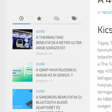
BY
NEGA
Kic
EGYÉB
A THERMALTAKE
Tajpej,
BEMUTATJA A RETRO ULTRA
ARGB SOROZATOT
toronyh
2026-07-27
teljes
a The T
EGYÉB
A QNAP HIVATALOSAN IS
egy 409
KIADJA AZ AI GENIUS-T
befogad
2026-07-17
helytak
támogat
EGYÉB
A SANDBERG BEMUTATJA ÚJ
és hűté
BLUETOOTH AUDIÓ
üveges 
ADAPTERÉT ÉS