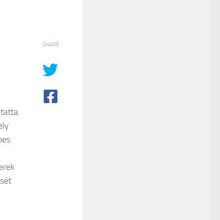
SHARE
tatta
ely
pes
erek
sét