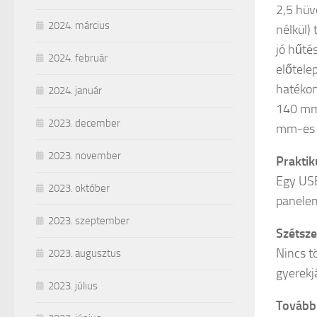
2,5 hüv
2024. március
nélkül)
jó hűté
2024. február
előtelep
hatékon
2024. január
140 mm-
2023. december
mm-es a
2023. november
Praktik
Egy USB
2023. október
panelen
2023. szeptember
Szétsze
Nincs t
2023. augusztus
gyerekj
2023. július
További