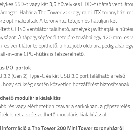
elykes SSD-t vagy két 3,5 hüvelykes HDD-t (hátsó ventiláto
 támogat. Habár a The Tower 200 egy mini-ITX toronyház, m
sre optimalizálták. A toronyház tetején és hátulján két
ített CT140 ventilátor található, amelyek javíthatják a hűtés
yságot. A tápegységfedél tetejére további egy 120 mm-es 
es ventilátor telepíthető, a ház jobb oldalára pedig akár eg
ll-in-one CPU-hűtés is felszerelhető.
us I/O-portok
 3.2 (Gen 2) Type-C és két USB 3.0 port található a felső
, hogy szükség esetén közvetlen hozzáférést biztosítsanak.
dhető moduláris kialakítás
öbb rés vagy elérhetetlen csavar a sarkokban, a gépszerelés
áték lehet a szétszedhető moduláris kialakítással.
 információ a The Tower 200 Mini Tower toronyházról