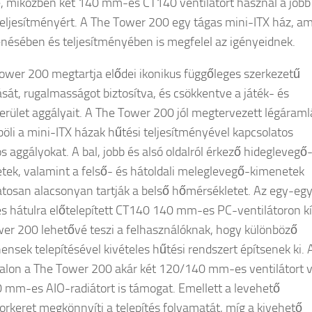
e, miközben két 140 mm-es CT140 ventilátort használ a jobb
teljesítményért. A The Tower 200 egy tágas mini-ITX ház, a
nésében és teljesítményében is megfelel az igényeidnek.
ower 200 megtartja elődei ikonikus függőleges szerkezetű
tását, rugalmasságot biztosítva, és csökkentve a játék- és
rület aggályait. A The Tower 200 jól megtervezett légáraml
böli a mini-ITX házak hűtési teljesítményével kapcsolatos
s aggályokat. A bal, jobb és alsó oldalról érkező hideglevegő
ek, valamint a felső- és hátoldali meleglevegő-kimenetek
tosan alacsonyan tartják a belső hőmérsékletet. Az egy-eg
 és hátulra előtelepített CT140 140 mm-es PC-ventilátoron kí
er 200 lehetővé teszi a felhasználóknak, hogy különböző
nsek telepítésével kivételes hűtési rendszert építsenek ki. 
dalon a The Tower 200 akár két 120/140 mm-es ventilátort 
 mm-es AIO-radiátort is támogat. Emellett a levehető
torkeret megkönnyíti a telepítés folyamatát, míg a kivehető