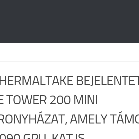
THERMALTAKE BEJELENTET
E TOWER 200 MINI
RONYHÁZAT, AMELY TÁM
4090 GPU-KAT IS