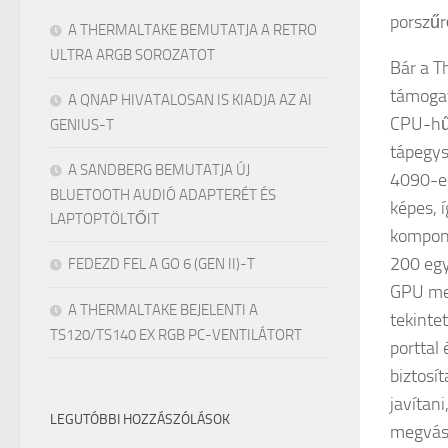
porszűr
A THERMALTAKE BEMUTATJA A RETRO
ULTRA ARGB SOROZATOT
Bár a T
támogat
A QNAP HIVATALOSAN IS KIADJA AZ AI
CPU-hű
GENIUS-T
tápegys
A SANDBERG BEMUTATJA ÚJ
4090-es
BLUETOOTH AUDIÓ ADAPTERÉT ÉS
képes, 
LAPTOPTÖLTŐIT
kompone
200 egy
FEDEZD FEL A GO 6 (GEN II)-T
GPU meg
A THERMALTAKE BEJELENTI A
tekinte
TS120/TS140 EX RGB PC-VENTILÁTORT
porttal
biztosí
javítan
LEGUTÓBBI HOZZÁSZÓLÁSOK
megvásá