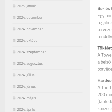
2025. január
Be- és 
Egy min
2024. december
fogalm
terveze
2024. november
rendelk
2024. október
Tökéle
2024. szeptember
A Tower
a belső 
2024. augusztus
porvéde
2024. július
Hardve
2024. június
A The T
200 mm
2024. május
(tápfed
konzoll
2024. április