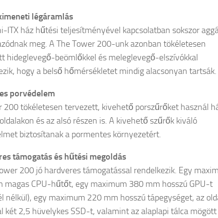
kimeneti légáramlás
i-ITX ház hűtési teljesítményével kapcsolatban sokszor agg
azódnak meg. A The Tower 200-unk azonban tökéletesen
tt hideglevegő-beömlőkkel és meleglevegő-elszívókkal
ezik, hogy a belső hőmérsékletet mindig alacsonyan tartsák.
tes porvédelem
 200 tökéletesen tervezett, kivehető porszűrőket használ há
oldalakon és az alsó részen is. A kivehető szűrők kiváló
lmet biztosítanak a pormentes környezetért.
res támogatás és hűtési megoldás
ower 200 jó hardveres támogatással rendelkezik. Egy max
 magas CPU-hűtőt, egy maximum 380 mm hosszú GPU-t
él nélkül), egy maximum 220 mm hosszú tápegységet, az old
al két 2,5 hüvelykes SSD-t, valamint az alaplapi tálca mögött