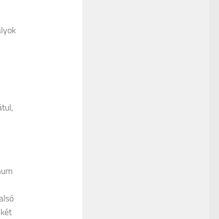
ályok
tul,
imum
alsó
 két