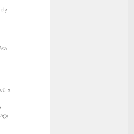
mely
ása
-
y
vül a
A
vagy