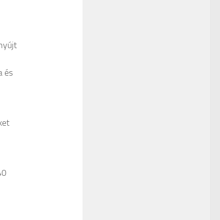
nyújt
a és
ket
40
,