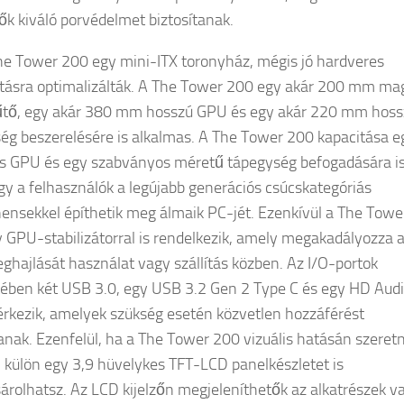
ők kiváló porvédelmet biztosítanak.
he Tower 200 egy mini-ITX toronyház, mégis jó hardveres
ásra optimalizálták. A The Tower 200 egy akár 200 mm ma
tő, egy akár 380 mm hosszú GPU és egy akár 220 mm hoss
ég beszerelésére is alkalmas. A The Tower 200 kapacitása e
 GPU és egy szabványos méretű tápegység befogadására i
így a felhasználók a legújabb generációs csúcskategóriás
nsekkel építhetik meg álmaik PC-jét. Ezenkívül a The Towe
 GPU-stabilizátorral is rendelkezik, amely megakadályozza 
hajlását használat vagy szállítás közben. Az I/O-portok
tében két USB 3.0, egy USB 3.2 Gen 2 Type C és egy HD Aud
 érkezik, amelyek szükség esetén közvetlen hozzáférést
tanak. Ezenfelül, ha a The Tower 200 vizuális hatásán szeret
i, külön egy 3,9 hüvelykes TFT-LCD panelkészletet is
rolhatsz. Az LCD kijelzőn megjeleníthetők az alkatrészek va