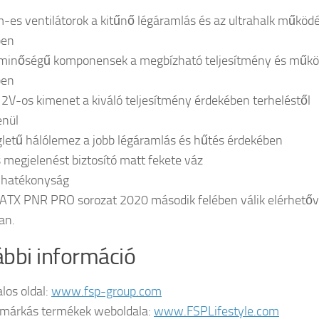
es ventilátorok a kitűnő légáramlás és az ultrahalk működ
ben
minőségű komponensek a megbízható teljesítmény és műk
ben
2V-os kimenet a kiváló teljesítmény érdekében terheléstől
enül
letű hálólemez a jobb légáramlás és hűtés érdekében
 megjelenést biztosító matt fekete váz
 hatékonyság
ATX PNR PRO sorozat 2020 második felében válik elérhető
an.
bbi információ
los oldal:
www.fsp-group.com
 márkás termékek weboldala:
www.FSPLifestyle.com