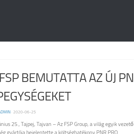
 FSP BEMUTATTA AZ ÚJ P
PEGYSÉGEKET
ADMIN
·
2020-06-25
únius 25., Tajpej, Tajvan – Az FSP Group, a világ egyik vezető
ég gyártója bejelentette a költséghatékony PNR PRO