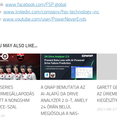
ok:
www.facebook.com/FSP.global
n:
www.linkedin.com/company/fsp-technology-inc
e:
www.youtube.com/user/PowerNeverEnds
 MAY ALSO LIKE...
LSERIES
A QNAP BEMUTATJA AZ
GARETT G
ERMEGÁLLAPODÁS
AI-ALAPÚ DA DRIVE
AZ ÚRIEM
TT A NONGSHIM
ANALYZER 2.0-T, AMELY
KIEGÉSZÍT
CE-SZAL
24 ÓRÁN BELÜL
2021-09-27
MEGJÓSOLJA A NAS-
-20