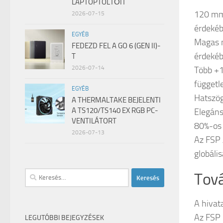
LAPTOPTÖLTŐIT
120 mm-
2026-07-15
érdeké
EGYÉB
Magas 
FEDEZD FEL A GO 6 (GEN II)-
érdeké
T
2026-07-14
Több +1
függetl
EGYÉB
Hatszög
A THERMALTAKE BEJELENTI
A TS120/TS140 EX RGB PC-
Elegáns
VENTILÁTORT
80%-os
2026-07-13
Az FSP 
globális
Keresés:
Tová
A hivata
Az FSP
LEGUTÓBBI BEJEGYZÉSEK