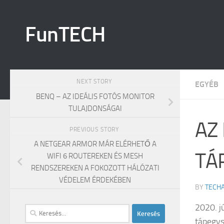
Skip to content
FunTECH
NEXT STORY
EGYÉB
BENQ – AZ IDEÁLIS FOTÓS MONITOR
TULAJDONSÁGAI
AZ
PREVIOUS STORY
A NETGEAR ARMOR MÁR ELÉRHETŐ A
TÁ
WIFI 6 ROUTEREKEN ÉS MESH
RENDSZEREKEN A FOKOZOTT HÁLÓZATI
VÉDELEM ÉRDEKÉBEN
BY
TECH
2020. j
Keresés:
tápegys