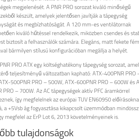
égek megjelenését. A PNR PRO sorozat kiváló minőségű
szekből készült, amelyek jelentősen javítják a tápegység
yságát és megbízhatóságát. A 120 mm-es ventilátornak
etően kiváló hűtéssel rendelkezik, miközben csendes és stab
t biztosít a felhasználók számára. Elegáns, matt fekete fé
ával bármilyen stílusú konfigurációban megállja a helyét.
PNR PRO ATX egy költséghatékony tápegység sorozat, ame
térő teljesítményű változatban kapható: ATX-400PNR PRO 
ATX-500PNR PRO – 500W, ATX-600PNR PRO – 600W és 
 PRO – 700W. Az AC tápegységek aktív PFC áramkörrel
eznek, így megfelelnek az európai TUV EN60950 előírásoknak
, a +5Vsb ág fogyasztása kikapcsolt üzemmódban mindössz
gy megfelel az ErP Lot 6, 2013 követelményeinek is.
őbb tulajdonságok