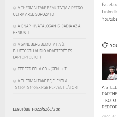
Facebo
A THERMALTAKE BEMUTATJA A RETRO
LinkedI
ULTRA ARGB SOROZATOT
Youtub
A QNAP HIVATALOSAN IS KIADJA AZ AI
GENIUS-T
A SANDBERG BEMUTATJA ÚJ
YOU
BLUETOOTH AUDIÓ ADAPTERÉT ÉS
LAPTOPTÖLTŐIT
FEDEZD FEL A GO 6 (GEN II)-T
A THERMALTAKE BEJELENTI A
A STEE
TS120/TS140 EX RGB PC-VENTILÁTORT
PARTN
T KÖTÖ
REDFOR
LEGUTÓBBI HOZZÁSZÓLÁSOK
2022-07