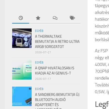
tápegys
alkatré
hatékon
köszönh
EGYÉB
működés
A THERMALTAKE
borítás
BEMUTATJA A RETRO ULTRA
ARGB SOROZATOT
Az FSP 
2026-07-27
négy el
EGYÉB
400W, 
A QNAP HIVATALOSAN IS
700PNR
KIADJA AZ AI GENIUS-T
rendelk
2026-07-17
Továbbá
EGYÉB
0,5W, í
A SANDBERG BEMUTATJA ÚJ
BLUETOOTH AUDIÓ
Legf
ADAPTERÉT ÉS