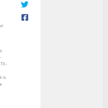
il
m
ly
–
ATX-
 is.
e