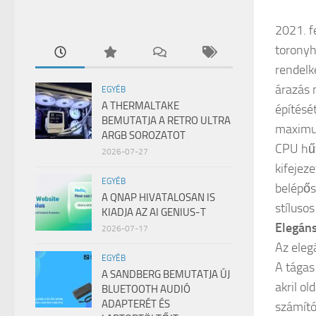
2021. f
toronyh
rendelk
árazás 
EGYÉB
A THERMALTAKE
építésé
BEMUTATJA A RETRO ULTRA
maximu
ARGB SOROZATOT
CPU hűt
2026-07-27
kifejez
EGYÉB
belépős
A QNAP HIVATALOSAN IS
stíluso
KIADJA AZ AI GENIUS-T
Elegáns
2026-07-17
Az eleg
EGYÉB
A tágas
A SANDBERG BEMUTATJA ÚJ
akril o
BLUETOOTH AUDIÓ
ADAPTERÉT ÉS
számító