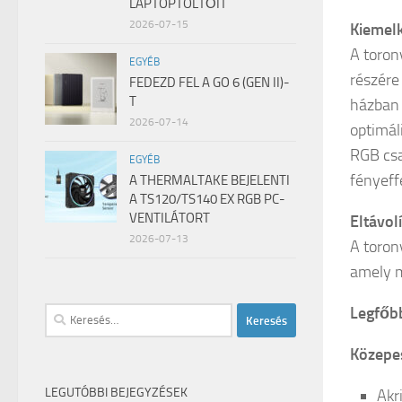
LAPTOPTÖLTŐIT
2026-07-15
Kiemel
A toron
EGYÉB
részére
FEDEZD FEL A GO 6 (GEN II)-
T
házban e
2026-07-14
optimál
RGB csa
EGYÉB
fényeff
A THERMALTAKE BEJELENTI
A TS120/TS140 EX RGB PC-
VENTILÁTORT
Eltávol
2026-07-13
A toron
amely m
Legfőb
Keresés:
Közepes
LEGUTÓBBI BEJEGYZÉSEK
Akri