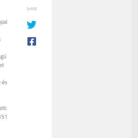
SHARE
ppal
k
ágú
et
 és
lti.
T151