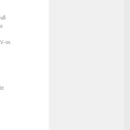
lső
 a
 V-os
át.