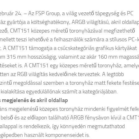
ebruár 24. – Az FSP Group, a világ vezető tápegység és PC
áz gyártója a költséghatékony, ARGB világítású, akril oldalla
ező, CMT151 közepes méretű toronyházával megfizethető
mellett teszi lehetővé a felhasználók számára a stílusos PC-
t. A CMT151 támogatja a csúcskategóriás grafikus kártyákat
m 315 mm hosszúságig, valamint az akár 160 mm magass
éseket is. A CMT151 egy közepes méretű toronyház, amely
etten az RGB világítás kedvelőinek terveztek. A legtöbb
zintű megoldással szemben a toronyház matt fekete festése
s kialakítása egyedülállónak számít a kategóriájában.
 megjelenés és akril oldallap
áns megjelenésű közepes toronyház mindenki figyelmét felke
 belső és az előlapon található ARGB fénysávon kívül a CM
ldallappal is rendelkezik, így könnyedén megmutathatod
gépedben használt komponenseidet is.