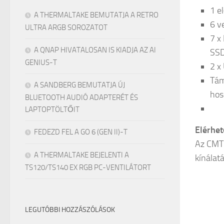
1 e
A THERMALTAKE BEMUTATJA A RETRO
6 v
ULTRA ARGB SOROZATOT
7 x
A QNAP HIVATALOSAN IS KIADJA AZ AI
SSD
GENIUS-T
2 x
Tám
A SANDBERG BEMUTATJA ÚJ
hos
BLUETOOTH AUDIÓ ADAPTERÉT ÉS
LAPTOPTÖLTŐIT
Elérhe
FEDEZD FEL A GO 6 (GEN II)-T
Az CMT1
A THERMALTAKE BEJELENTI A
kínálat
TS120/TS140 EX RGB PC-VENTILÁTORT
LEGUTÓBBI HOZZÁSZÓLÁSOK