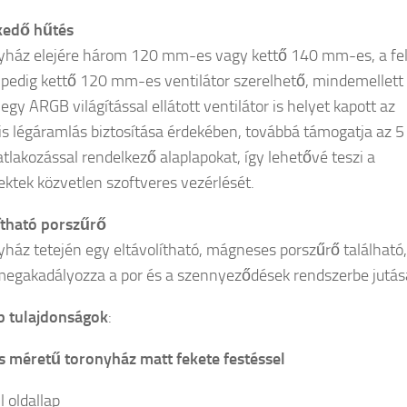
kedő hűtés
yház elejére három 120 mm-es vagy kettő 140 mm-es, a fe
 pedig kettő 120 mm-es ventilátor szerelhető, mindemellett
gy ARGB világítással ellátott ventilátor is helyet kapott az
is légáramlás biztosítása érdekében, továbbá támogatja az 5
tlakozással rendelkező alaplapokat, így lehetővé teszi a
ektek közvetlen szoftveres vezérlését.
ítható porszűrő
yház tetején egy eltávolítható, mágneses porszűrő található,
egakadályozza a por és a szennyeződések rendszerbe jutás
b tulajdonságok
:
 méretű toronyház matt fekete festéssel
l oldallap