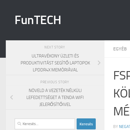
Skip to content
FunTECH
NEXT STORY
EGYÉB
ULTRAVÉKONY ÜZLETI ÉS
PRODUKTIVITÁST SEGÍTŐ LAPTOPOK
LPDDR4X MEMÓRIÁVAL
FS
PREVIOUS STORY
KÖ
NÖVELD A VEZETÉK NÉLKÜLI
LEFEDETTSÉGET A TENDA WIFI
JELERŐSÍTŐIVEL
MÉ
Keresés:
BY
NEGA