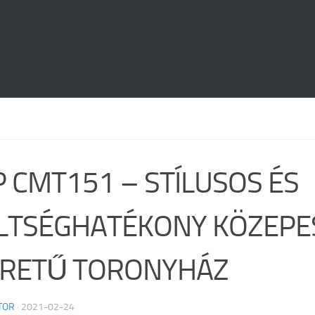
P CMT151 – STÍLUSOS ÉS
LTSÉGHATÉKONY KÖZEPE
RETŰ TORONYHÁZ
TOR
·
2021-02-24