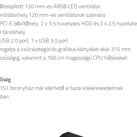
lőtelepített 120 mm-es ARGB LED ventilátor
entilátorhely 120 mm-es ventilátorok számára
 PCI-E bővítőhely, 2 x 3,5 hüvelykes HDD és 2 x 2,5 hüvelyk
 tárolóhely
 USB 2.0 port, 1 x USB 3.0 port
ogatja a csúcskategóriás grafikus kártyákat akár 315 mm
szúságig, valamint a 160 cm magasságú CPU hűtéseket.
tőség
51 toronyház már elérhető a hazai kiskereskedelmek
ában.