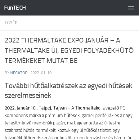
FunTECH
Skip to content
EGYÉB
2022 THERMALTAKE EXPO JANUÁR – A
THERMALTAKE ÚJ, EGYEDI FOLYADÉKHŰTŐ
TERMÉKEKET MUTAT BE
BY
NEGATOR
·
2022-01-10
További hűtőalkatrészek az egyedi hűtések
szerelmeseinek
2022. január 10., Tajpej, Tajvan
－A
Thermaltake
, a vezető PC
komponens márka a prémium hűtések, gamer perifériák és a nagy
teljesítményű memóriák piacán, ma bejelentette az új testre
szabható hűtési termékeit, köztük egy új hűtőkészletet, egy
folyadékhűtőrendszer állapotjelzőt a monitorozáshoz és három új