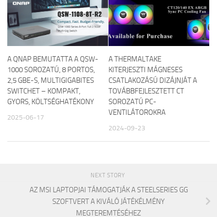
A QNAP BEMUTATTA A QSW-
A THERMALTAKE
1000 SOROZATÚ, 8 PORTOS,
KITERJESZTI MÁGNESES
2,5 GBE-S, MULTIGIGABITES
CSATLAKOZÁSÚ DIZÁJNJÁT A
SWITCHET – KOMPAKT,
TOVÁBBFEJLESZTETT CT
GYORS, KÖLTSÉGHATÉKONY
SOROZATÚ PC-
VENTILÁTOROKRA
2025-06-17
2024-09-23
NEXT STORY
AZ MSI LAPTOPJAI TÁMOGATJÁK A STEELSERIES GG
SZOFTVERT A KIVÁLÓ JÁTÉKÉLMÉNY
MEGTEREMTÉSÉHEZ