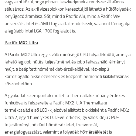
vagy akril közül, hogy jobban illeszkedjenek a rendszer általános
stílusához. Az akril vizesblokkon keresztül jól látható a hűtőfolyadék
lenyűgöző áramlása. Sőt, mind a Pacific W8, mind a Pacific W9
univerzális Intel és AMD foglalattal rendelkezik, valamint támogatja
a legújabb Intel LGA 1700 foglalatot is.
Pacific MX2 Ultra
A Pacific MX2 Ultra egy kiváló minőségű CPU folyadékhűtő, amely a
lehető legjobb hűtési teljesítményt és jobb felhasználói élményt
nyújt, a beépített hőmérséklet-érzékelőjével, réz-alapú
korróziógátló nikkelezésének és központi bemeneti kialakításának
köszönhetően.
A gyakorlati szempontok mellett a Thermaltake néhány érdekes
funkcióval is felszerelte a Pacific MX2-t. A Thermaltake
termékcsalád első LCD-kijelzővel ellátott blokkjaként a Pacific MX2
Ultra 2, egy 1 hüvelykes LCD-vel érkezik, így valós idejű CPU-
teljesítményt, például hőmérsékletet, frekvenciát,
energiafogyasztást, valamint a folyadék hőmérsékletét is