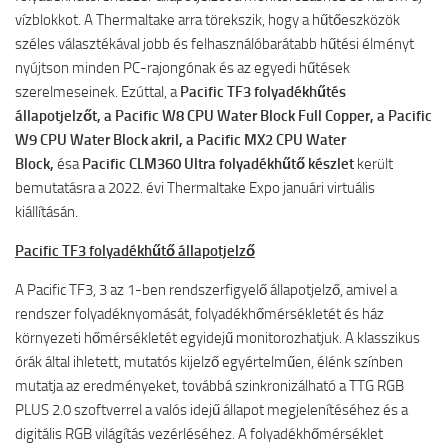
vízblokkot. A Thermaltake arra törekszik, hogy a hűtőeszközök
széles választékával jobb és felhasználóbarátabb hűtési élményt
nyújtson minden PC-rajongónak és az egyedi hűtések
szerelmeseinek. Ezúttal, a
Pacific TF3 folyadékhűtés
állapotjelzőt, a Pacific W8 CPU Water Block Full Copper, a Pacific
W9 CPU Water Block akril, a Pacific MX2 CPU Water
Block,
ésa
Pacific CLM360 Ultra folyadékhűtő készlet
került
bemutatásra a 2022. évi Thermaltake Expo januári virtuális
kiállításán.
Pacific TF3 folyadékhűtő állapotjelző
A Pacific TF3, 3 az 1-ben rendszerfigyelő állapotjelző, amivel a
rendszer folyadéknyomását, folyadékhőmérsékletét és ház
környezeti hőmérsékletét egyidejű monitorozhatjuk. A klasszikus
órák által ihletett, mutatós kijelző egyértelműen, élénk színben
mutatja az eredményeket, továbbá szinkronizálható a TTG RGB
PLUS 2.0 szoftverrel a valós idejű állapot megjelenítéséhez és a
digitális RGB világítás vezérléséhez. A folyadékhőmérséklet