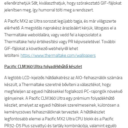
ellenőrizhetjük Sőt, kiválaszthatjuk, hogy szórakoztató GIF-fájlokat
jelenítsen meg, így humorral tölti meg a rendszert.
A Pacific MX2 az Ultra sorozat legújabb tagja, és már világszerte
elérhető. A megoldás naprakész árazásáért kérjük, látogass el a
Thermaltake weboldalára, vagy vedd fel a kapcsolatot a
Thermaltake helyi értékesítési vagy PR képviseletével. További
GIF-fájlokat a következő webhelyről lehet
letölteni:
https://www.thermaltake.com/wallpapers
Pacific CLM360 Ultra folyadékhűtő készlet
A legtöbb LCD-kijelzős hűtőalkatrész az AIO-felhasználók számára
készült, a Thermaltake szeretné bővíteni a választékot, hogy
megfeleljen az egyedi hűtésekkel foglalkozó PC-rajongók növekvő
igényeinek. A Pacific CLM360 Ultra egy prémium folyadékhűtő
készlet, amelyet az egyedi hűtések szerelmeseinek, különösen a
keménycsöves felhasználóknak terveztek. A hűtőkészlet
legfontosabb elemei a Pacific MX2 Ultra CPU blokk és a Pacific
PR32-D5 Plus szivattyú és tartály kombinációja, valamint egyéb