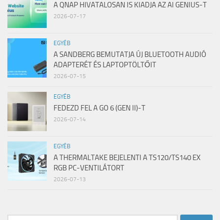
A QNAP HIVATALOSAN IS KIADJA AZ AI GENIUS-T
2026-07-17
EGYÉB
A SANDBERG BEMUTATJA ÚJ BLUETOOTH AUDIÓ
ADAPTERÉT ÉS LAPTOPTÖLTŐIT
2026-07-15
EGYÉB
FEDEZD FEL A GO 6 (GEN II)-T
2026-07-14
EGYÉB
A THERMALTAKE BEJELENTI A TS120/TS140 EX
RGB PC-VENTILÁTORT
2026-07-13