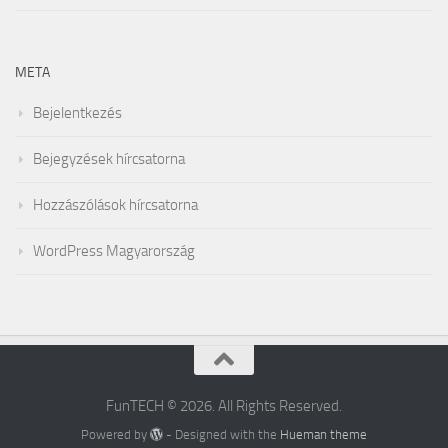
META
Bejelentkezés
Bejegyzések hírcsatorna
Hozzászólások hírcsatorna
WordPress Magyarország
FunTECH © 2026. All Rights Reserved.
Powered by
- Designed with the
Hueman theme