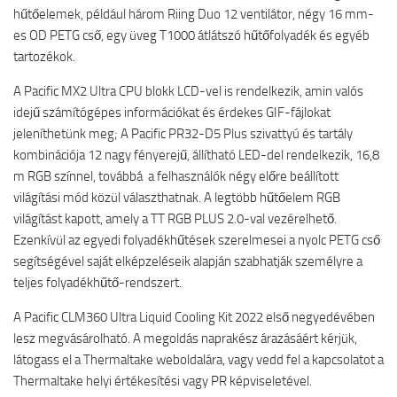
hűtőelemek, például három Riing Duo 12 ventilátor, négy 16 mm-
es OD PETG cső, egy üveg T1000 átlátszó hűtőfolyadék és egyéb
tartozékok.
A Pacific MX2 Ultra CPU blokk LCD-vel is rendelkezik, amin valós
idejű számítógépes információkat és érdekes GIF-fájlokat
jeleníthetünk meg; A Pacific PR32-D5 Plus szivattyú és tartály
kombinációja 12 nagy fényerejű, állítható LED-del rendelkezik, 16,8
m RGB színnel, továbbá a felhasználók négy előre beállított
világítási mód közül választhatnak. A legtöbb hűtőelem RGB
világítást kapott, amely a TT RGB PLUS 2.0-val vezérelhető.
Ezenkívül az egyedi folyadékhűtések szerelmesei a nyolc PETG cső
segítségével saját elképzeléseik alapján szabhatják személyre a
teljes folyadékhűtő-rendszert.
A Pacific CLM360 Ultra Liquid Cooling Kit 2022 első negyedévében
lesz megvásárolható. A megoldás naprakész árazásáért kérjük,
látogass el a Thermaltake weboldalára, vagy vedd fel a kapcsolatot a
Thermaltake helyi értékesítési vagy PR képviseletével.