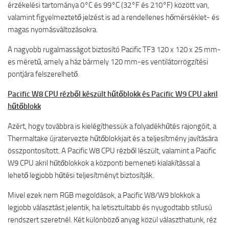
érzékelési tartománya 0°C és 99°C (32°F és 210°F) között van,
valamint figyelmeztető jelzést is ad a rendellenes hőmérséklet- és
magas nyomásváltozásokra.
A nagyobb rugalmasságot biztosító Pacific TF3 120 x 120 x 25 mm-
es méretű, amely a ház bármely 120 mm-es ventilátorrögzítési
pontjára felszerelhető.
Pacific W8 CPU rézből készült hűtőblokk és Pacific W9 CPU akril
hűtőblokk
Azért, hogy továbbra is kielégíthessük a folyadékhűtés rajongóit, a
Thermaltake újratervezte hűtőblokkjait és a teljesítmény javítására
összpontosított. A Pacific W8 CPU rézből lészült, valamint a Pacific
W9 CPU akril hűtőblokkok a központi bemeneti kialakítással a
lehető legjobb hűtési teljesítményt biztosítják.
Mivel ezek nem RGB megoldások, a Pacific W8/W9 blokkok a
legjobb választást jelentik, ha letisztultabb és nyugodtabb stílusú
rendszert szeretnél. Két különböző anyag közül választhatunk, réz