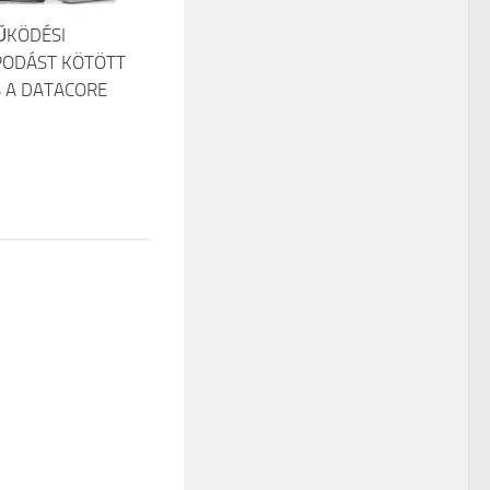
ŰKÖDÉSI
ODÁST KÖTÖTT
S A DATACORE