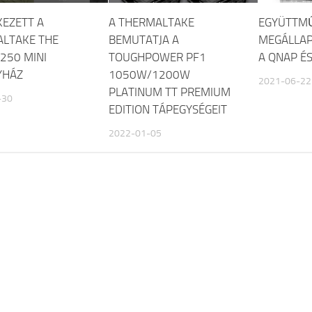
EZETT A
A THERMALTAKE
EGYÜTTM
LTAKE THE
BEMUTATJA A
MEGÁLLAP
250 MINI
TOUGHPOWER PF1
A QNAP É
YHÁZ
1050W/1200W
2021-06-22
PLATINUM TT PREMIUM
-30
EDITION TÁPEGYSÉGEIT
2022-01-05