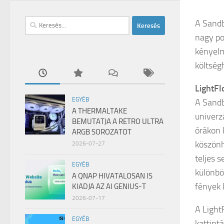
Keresés:
A Sandb
nagy po
kényelm
költség
LightF
EGYÉB
A Sandb
A THERMALTAKE
univerz
BEMUTATJA A RETRO ULTRA
órákon 
ARGB SOROZATOT
köszönh
2026-07-27
teljes 
EGYÉB
különbö
A QNAP HIVATALOSAN IS
fények 
KIADJA AZ AI GENIUS-T
2026-07-17
A Light
EGYÉB
kattint