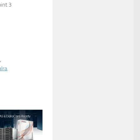
int 3
,
lra
.