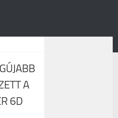
EGÚJABB
ZETT A
ER 6D