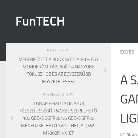
Skip to content
FunTECH
NEXT STORY
EGYÉB
MEGÉRKEZETT A BOOX NOTE AIR3 – EGY
MONOKRÓM TÁBLAGÉP A NAGYOBB
FÓKUSZHOZ ÉS AZ EGYSZERŰBB
A 
JEGYZETELÉSHEZ
GA
PREVIOUS STORY
A QNAP BEMUTATJA AZ ÚJ,
FÉLSZÉLESSÉGŰ, RACKBE SZERELHETŐ
LI
100 GBE-S QSFP28/25 GBE-S SFP28
MENEDZSELHETŐ SWITCHET, A QSW-
M7308R-4X-ET
BY
NEGA