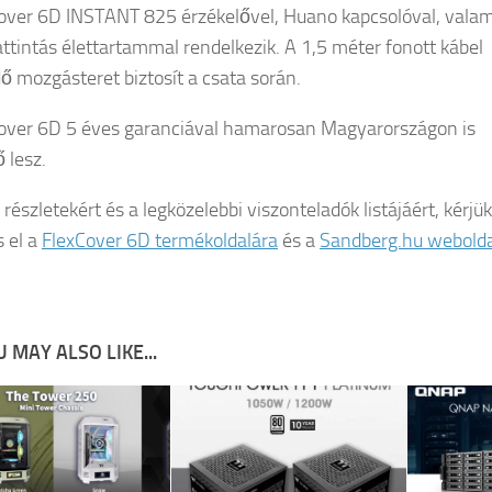
over 6D INSTANT 825 érzékelővel, Huano kapcsolóval, valam
kattintás élettartammal rendelkezik. A 1,5 méter fonott kábel
ő mozgásteret biztosít a csata során.
over 6D 5 éves garanciával hamarosan Magyarországon is
 lesz.
részletekért és a legközelebbi viszonteladók listájáért, kérjük
s el a
FlexCover 6D termékoldalára
és a
Sandberg.hu webolda
 MAY ALSO LIKE...