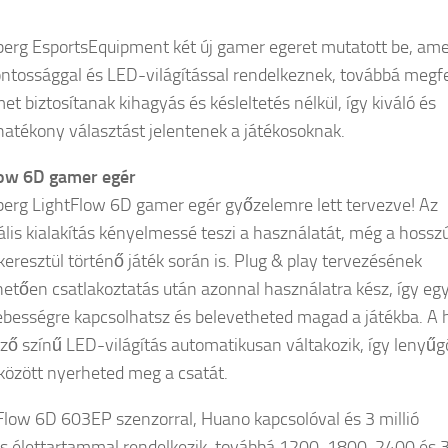
erg EsportsEquipment két új gamer egeret mutatott be, am
ntossággal és LED-világítással rendelkeznek, továbbá megfe
et biztosítanak kihagyás és késleltetés nélkül, így kiváló és
hatékony választást jelentenek a játékosoknak.
low 6D gamer egér
erg LightFlow 6D gamer egér győzelemre lett tervezve! Az
ális kialakítás kényelmessé teszi a használatát, még a hossz
keresztül történő játék során is. Plug & play tervezésének
etően csatlakoztatás után azonnal használatra kész, így eg
sebességre kapcsolhatsz és belevetheted magad a játékba. A 
ző színű LED-világítás automatikusan váltakozik, így lenyű
között nyerheted meg a csatát.
Flow 6D 603EP szenzorral, Huano kapcsolóval és 3 millió
ás élettartammal rendelkezik, továbbá 1200, 1800, 2400 és