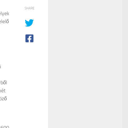
SHARE
elyek
lelő
ú
yből
hét
göző
 3600