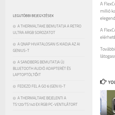
A FlexC
millió 
LEGUTÓBBI BEJEGYZÉSEK
elegend
A THERMALTAKE BEMUTATJA A RETRO
A FlexC
ULTRA ARGB SOROZATOT
elérhető
A QNAP HIVATALOSAN IS KIADJA AZ AI
További 
GENIUS-T
látogas
A SANDBERG BEMUTATJA ÚJ
BLUETOOTH AUDIÓ ADAPTERÉT ÉS
LAPTOPTÖLTŐIT
YOU
FEDEZD FEL A GO 6 (GEN II)-T
A THERMALTAKE BEJELENTI A
TS120/TS140 EX RGB PC-VENTILÁTORT