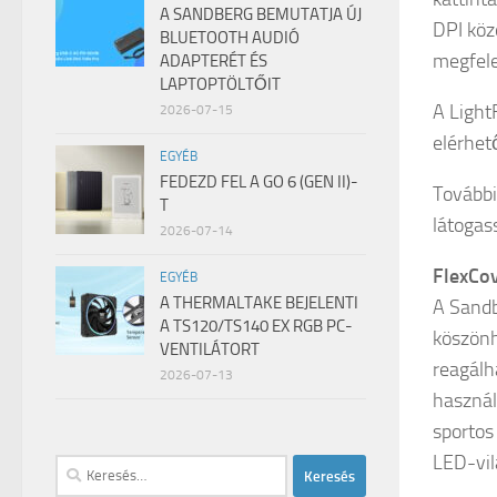
A SANDBERG BEMUTATJA ÚJ
DPI köz
BLUETOOTH AUDIÓ
megfele
ADAPTERÉT ÉS
LAPTOPTÖLTŐIT
A Light
2026-07-15
elérhető
EGYÉB
FEDEZD FEL A GO 6 (GEN II)-
További 
T
látogas
2026-07-14
FlexCo
EGYÉB
A THERMALTAKE BEJELENTI
A Sandb
A TS120/TS140 EX RGB PC-
köszönh
VENTILÁTORT
reagálh
2026-07-13
használa
sportos
LED-vil
Keresés: