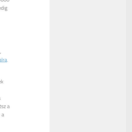
edig
,
lra
.
ek
s
tsz a
 a