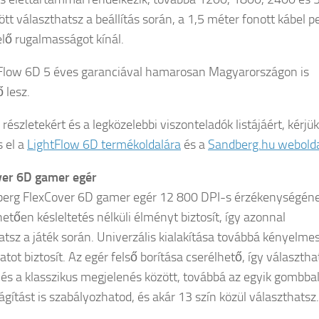
ött választhatsz a beállítás során, a 1,5 méter fonott kábel p
lő rugalmasságot kínál.
Flow 6D 5 éves garanciával hamarosan Magyarországon is
 lesz.
részletekért és a legközelebbi viszonteladók listájáért, kérjük
s el a
LightFlow 6D termékoldalára
és a
Sandberg.hu webolda
ver 6D gamer egér
erg FlexCover 6D gamer egér 12 800 DPI-s érzékenységén
etően késleltetés nélküli élményt biztosít, így azonnal
atsz a játék során. Univerzális kialakítása továbbá kényelme
tot biztosít. Az egér felső borítása cserélhető, így választha
 és a klasszikus megjelenés között, továbbá az egyik gombbal
ágítást is szabályozhatod, és akár 13 szín közül választhatsz.