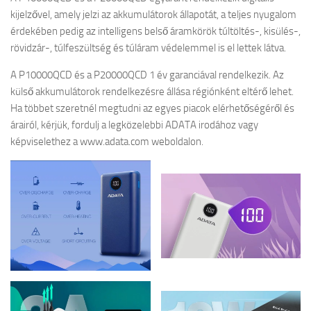
kijelzővel, amely jelzi az akkumulátorok állapotát, a teljes nyugalom
érdekében pedig az intelligens belső áramkörök túltöltés-, kisülés-,
rövidzár-, túlfeszültség és túláram védelemmel is el lettek látva.
A P10000QCD és a P20000QCD 1 év garanciával rendelkezik. Az
külső akkumulátorok rendelkezésre állása régiónként eltérő lehet.
Ha többet szeretnél megtudni az egyes piacok elérhetőségéről és
árairól, kérjük, fordulj a legközelebbi ADATA irodához vagy
képviselethez a www.adata.com weboldalon.