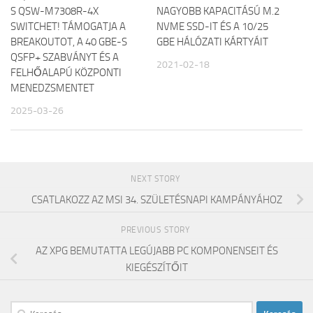
S QSW-M7308R-4X
NAGYOBB KAPACITÁSÚ M.2
SWITCHET! TÁMOGATJA A
NVME SSD-IT ÉS A 10/25
BREAKOUTOT, A 40 GBE-S
GBE HÁLÓZATI KÁRTYÁIT
QSFP+ SZABVÁNYT ÉS A
2021-02-18
FELHŐALAPÚ KÖZPONTI
MENEDZSMENTET
2025-03-26
NEXT STORY
CSATLAKOZZ AZ MSI 34. SZÜLETÉSNAPI KAMPÁNYÁHOZ
PREVIOUS STORY
AZ XPG BEMUTATTA LEGÚJABB PC KOMPONENSEIT ÉS
KIEGÉSZÍTŐIT
Keresés: