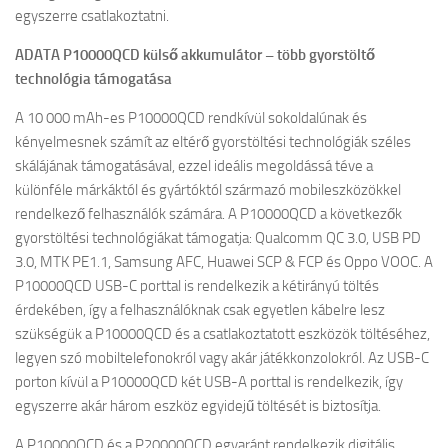
egyszerre csatlakoztatni.
ADATA P10000QCD külső akkumulátor – több gyorstöltő
technológia támogatása
A 10 000 mAh-es P10000QCD rendkívül sokoldalúnak és
kényelmesnek számít az eltérő gyorstöltési technológiák széles
skálájának támogatásával, ezzel ideális megoldássá téve a
különféle márkáktól és gyártóktól származó mobileszközökkel
rendelkező felhasználók számára. A P10000QCD a következők
gyorstöltési technológiákat támogatja: Qualcomm QC 3.0, USB PD
3.0, MTK PE1.1, Samsung AFC, Huawei SCP & FCP és Oppo VOOC. A
P10000QCD USB-C porttal is rendelkezik a kétirányú töltés
érdekében, így a felhasználóknak csak egyetlen kábelre lesz
szükségük a P10000QCD és a csatlakoztatott eszközök töltéséhez,
legyen szó mobiltelefonokról vagy akár játékkonzolokról. Az USB-C
porton kívül a P10000QCD két USB-A porttal is rendelkezik, így
egyszerre akár három eszköz egyidejű töltését is biztosítja.
A P10000QCD és a P20000QCD egyaránt rendelkezik digitális