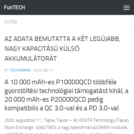
FunTECH
Skip to content
EGYÉB
AZ ADATA BEMUTATTA A KÉT LEGÚJABB,
NAGY KAPACITÁSÚ KÜLSŐ
AKKUMULÁTORÁT
BY
TECHADMIN
·
2020-08-11
A 10 000 mAh-es P10000QCD többféle
gyorstöltési technológiai támogatást kínál, a
20 000 mAh-es P20000QCD pedig
kompatibilis a QC 3.0-val és a PD 3.0-val
2020. augusztus 11., Tajpej, Tajvan – Az ADATA Technology (Tajvan
Stock Exchange: 3260.TWO), a nagy teljesítményű DRAM modulok,