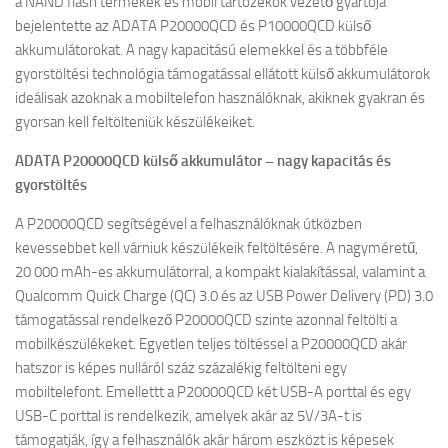
a NAND flash termékek és mobil tartozékok vezető gyártója
bejelentette az ADATA P20000QCD és P10000QCD külső
akkumulátorokat. A nagy kapacitású elemekkel és a többféle
gyorstöltési technológia támogatással ellátott külső akkumulátorok
ideálisak azoknak a mobiltelefon használóknak, akiknek gyakran és
gyorsan kell feltölteniük készülékeiket.
ADATA P20000QCD külső akkumulátor – nagy kapacitás és
gyorstöltés
A P20000QCD segítségével a felhasználóknak útközben
kevessebbet kell várniuk készülékeik feltöltésére. A nagyméretű,
20 000 mAh-es akkumulátorral, a kompakt kialakítással, valamint a
Qualcomm Quick Charge (QC) 3.0 és az USB Power Delivery (PD) 3.0
támogatással rendelkező P20000QCD szinte azonnal feltölti a
mobilkészülékeket. Egyetlen teljes töltéssel a P20000QCD akár
hatszor is képes nulláról száz százalékig feltölteni egy
mobiltelefont. Emellettt a P20000QCD két USB-A porttal és egy
USB-C porttal is rendelkezik, amelyek akár az 5V/3A-t is
támogatják, így a felhasználók akár három eszközt is képesek