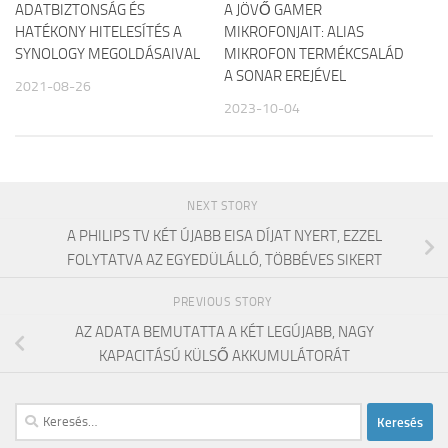
ADATBIZTONSÁG ÉS
A JÖVŐ GAMER
HATÉKONY HITELESÍTÉS A
MIKROFONJAIT: ALIAS
SYNOLOGY MEGOLDÁSAIVAL
MIKROFON TERMÉKCSALÁD
A SONAR EREJÉVEL
2021-08-26
2023-10-04
NEXT STORY
A PHILIPS TV KÉT ÚJABB EISA DÍJAT NYERT, EZZEL
FOLYTATVA AZ EGYEDÜLÁLLÓ, TÖBBÉVES SIKERT
PREVIOUS STORY
AZ ADATA BEMUTATTA A KÉT LEGÚJABB, NAGY
KAPACITÁSÚ KÜLSŐ AKKUMULÁTORÁT
Keresés: