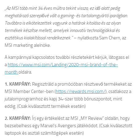
„Az MSI több mint 34 éves múltra tekint vissza, ez idő alatt pedig
meghatározó szereplővé vált a gaming- és tartalomgyártó iparágban.
Továbbra is elkötelezettek vagyunk a határok kitolása és az olyan
termékek készítse mellett, amelyek innovatív technológiákkal és
esztétikus kialakítással rendelkeznek.”
– nyilatkozta Sam Chern, az
MSI marketing alelnöke.
A kampánnyal kapcsolatos további részletekért kérjük, látogass el
a
https://www.msi.com/Landing/2020-msi-brand-of-the-
month
oldalra.
1. KAMPÁNY:
Regisztráld a promócióban résztvevő termékeket az
MSI Member Center-ben (
https://rewards.msi.com/
), csatlakozz a
jutalomprogramhoz és kapj 34-szer több bónuszpontot, mint
eddig. (Csak kiválasztott termékek esetén)
2. KAMPÁNY:
Írj egy értékelést az MSI „MY Review” oldalán, hogy
bezsebelhess egy Marvel’s Avengers játékkódot. (Csak kiválasztott
laptopok és asztali számítógépek esetén)