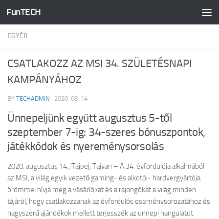
FunTECH
Skip to content
EGYÉB
CSATLAKOZZ AZ MSI 34. SZÜLETÉSNAPI
KAMPÁNYÁHOZ
BY
TECHADMIN
·
2020-08-14
Ünnepeljünk együtt augusztus 5-től
szeptember 7-ig: 34-szeres bónuszpontok,
játékkódok és nyereménysorsolás
2020. augusztus 14., Tajpej, Tajvan – A 34. évfordulója alkalmából
az MSI, a világ egyik vezető gaming- és alkotói- hardvergyártója
örömmel hívja meg a vásárlókat és a rajongókat a világ minden
tájáról, hogy csatlakozzanak az évfordulós eseménysorozatához és
nagyszerű ajándékok mellett terjesszék az ünnepi hangulatot.