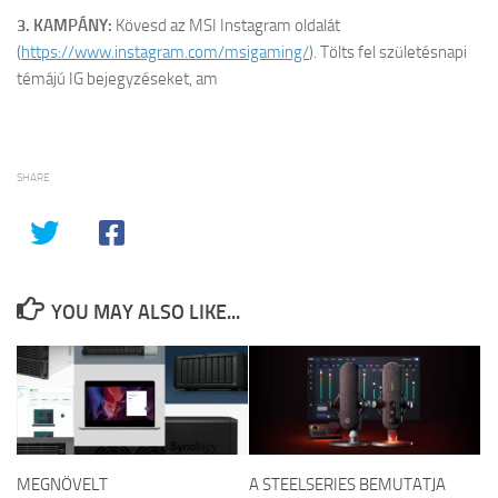
3. KAMPÁNY:
Kövesd az MSI Instagram oldalát
(
https://www.instagram.com/msigaming/
). Tölts fel születésnapi
témájú IG bejegyzéseket, am
SHARE
YOU MAY ALSO LIKE...
MEGNÖVELT
A STEELSERIES BEMUTATJA