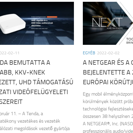
022-02-11
EGYÉB
2022-02-02
NDA BEMUTATTA A
A NETGEAR ÉS A
JABB, KKV-KNEK
BEJELENTETTE A 
EZETT, UHD TÁMOGATÁSÚ
EURÓPAI KÖRÚTJ
ATI VIDEÓFELÜGYELETI
Egy mobil élményközpont
SZEREIT
körülmények között próbá
technológiai fejlesztések
bruár 11. – A Tenda, a
összesen 38 helyszínen 2
atékony vezetékes és vezeték
A NETGEAR®, Inc. (NASD
hálózati megoldások vezető gyártója
professzionális audio/vide