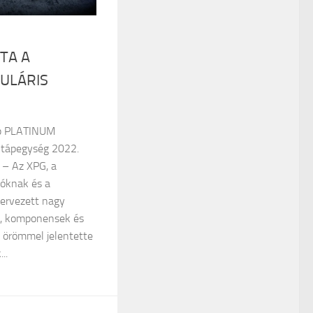
TA A
ULÁRIS
bb PLATINUM
ő tápegység 2022.
n – Az XPG, a
lóknak és a
tervezett nagy
k, komponensek és
a örömmel jelentette
..