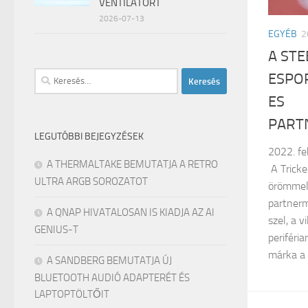
VENTILÁTORT
2026-07-13
EGYÉB
2
A STE
Keresés:
ESPOR
ES
PART
LEGUTÓBBI BEJEGYZÉSEK
2022. fe
A THERMALTAKE BEMUTATJA A RETRO
A Tricke
ULTRA ARGB SOROZATOT
örömmel 
partnerm
A QNAP HIVATALOSAN IS KIADJA AZ AI
szel, a 
GENIUS-T
periféria
márka a T
A SANDBERG BEMUTATJA ÚJ
BLUETOOTH AUDIÓ ADAPTERÉT ÉS
LAPTOPTÖLTŐIT