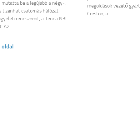
mutatta be a legújabb a négy-,
megoldások vezető gyártó
s tizenhat csatornás hálózati
Creston, a...
ügyeleti rendszereit, a Tenda N3L
. Az...
 oldal