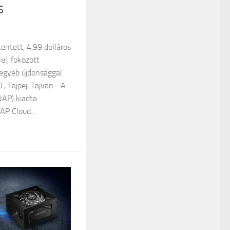
S
entett, 4,99 dolláros
el, fokozott
 egyéb újdonsággal
., Tajpej, Tajvan– A
AP) kiadta
AP Cloud...