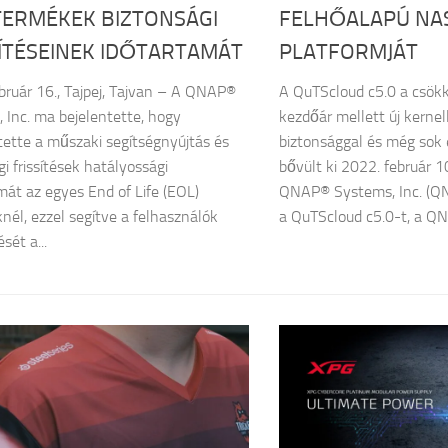
TERMÉKEK BIZTONSÁGI
FELHŐALAPÚ NA
ÍTÉSEINEK IDŐTARTAMÁT
PLATFORMJÁT
bruár 16., Tajpej, Tajvan – A QNAP®
A QuTScloud c5.0 a csökk
 Inc. ma bejelentette, hogy
kezdőár mellett új kernell
ztette a műszaki segítségnyújtás és
biztonsággal és még sok
gi frissítések hatályossági
bővült ki 2022. február 10
mát az egyes End of Life (EOL)
QNAP® Systems, Inc. (QN
nél, ezzel segítve a felhasználók
a QuTScloud c5.0-t, a QN
sét a...