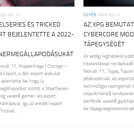
022-02-11
EGYÉB
2022-02-11
ELSERIES ÉS TRICKED
AZ XPG BEMUTAT
T BEJELENTETTE A 2022-
CYBERCORE MOD
TÁPEGYSÉGÉT
NERMEGÁLLAPODÁSUKAT
Az eddigi leghatékonya
hitelesítéssel rendelkez
bruár 11., Koppenhága | Chicago –
február 11., Tajpej, Tajva
d Esport, a dán esport alakulat
játékosoknak, az esporto
jelentette be, hogy új
technológia rajongóinak 
egállapodást kötött a SteelSeries-
teljesítményű rendszere
világ vezető gamer- és esport
perifériák vezető gyártój
márkájával, így az eredeti esport
be tápegységsorozatának.
ricked...