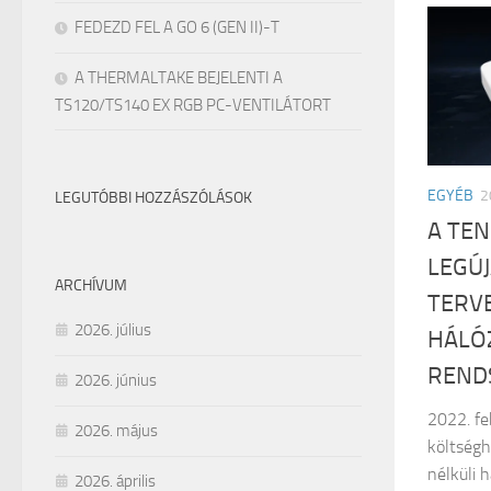
FEDEZD FEL A GO 6 (GEN II)-T
A THERMALTAKE BEJELENTI A
TS120/TS140 EX RGB PC-VENTILÁTORT
EGYÉB
2
LEGUTÓBBI HOZZÁSZÓLÁSOK
A TE
LEGÚ
ARCHÍVUM
TERV
2026. július
HÁLÓZ
REND
2026. június
2022. fe
2026. május
költségh
nélküli 
2026. április