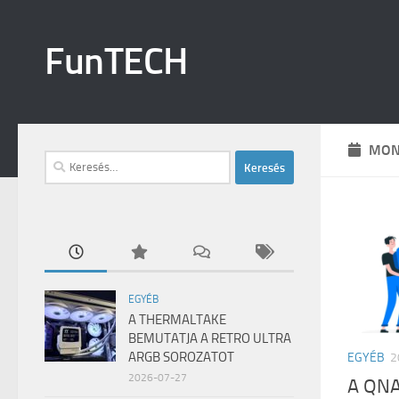
Skip to content
FunTECH
MON
Keresés:
EGYÉB
A THERMALTAKE
BEMUTATJA A RETRO ULTRA
ARGB SOROZATOT
EGYÉB
2
2026-07-27
A QN