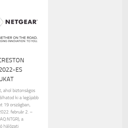
 CRESTON
2022-ES
UKAT
, ahol biztonságos
lhatod ki a legújabb
et 19 országban,
022. február 2. –
AQ:NTGR), a
ó hálózati