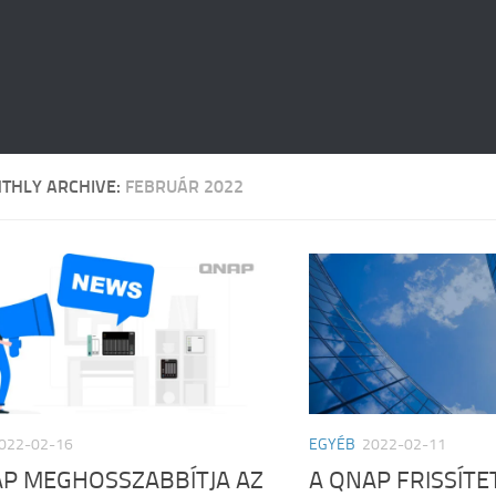
THLY ARCHIVE:
FEBRUÁR 2022
022-02-16
EGYÉB
2022-02-11
AP MEGHOSSZABBÍTJA AZ
A QNAP FRISSÍTE