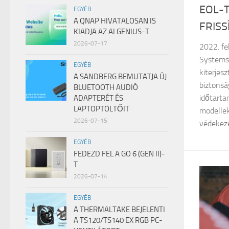
EOL-
EGYÉB
A QNAP HIVATALOSAN IS
FRISS
KIADJA AZ AI GENIUS-T
2026-07-17
2022. fe
Systems,
EGYÉB
kiterjes
A SANDBERG BEMUTATJA ÚJ
biztonsá
BLUETOOTH AUDIÓ
időtarta
ADAPTERÉT ÉS
LAPTOPTÖLTŐIT
modellek
2026-07-15
védekezé
EGYÉB
FEDEZD FEL A GO 6 (GEN II)-
T
2026-07-14
EGYÉB
A THERMALTAKE BEJELENTI
A TS120/TS140 EX RGB PC-