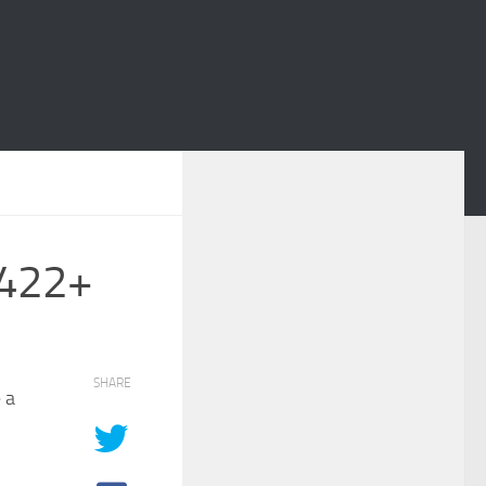
422+
SHARE
 a