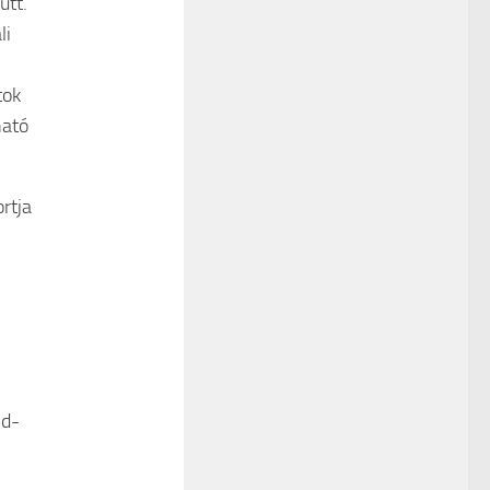
ütt.
li
tok
ható
rtja
nd-