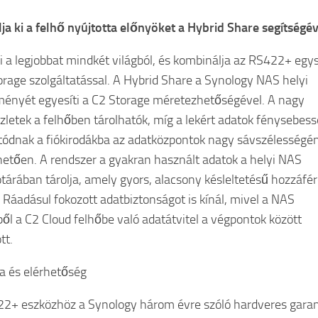
ja ki a felhő nyújtotta előnyöket a Hybrid Share segítségév
i a legjobbat mindkét világból, és kombinálja az RS422+ egy
orage szolgáltatással. A Hybrid Share a Synology NAS helyi
tményét egyesíti a C2 Storage méretezhetőségével. A nagy
zletek a felhőben tárolhatók, míg a lekért adatok fénysebes
tódnak a fiókirodákba az adatközpontok nagy sávszélességé
etően. A rendszer a gyakran használt adatok a helyi NAS
ótárában tárolja, amely gyors, alacsony késleltetésű hozzáfér
t. Ráadásul fokozott adatbiztonságot is kínál, mivel a NAS
ől a C2 Cloud felhőbe való adatátvitel a végpontok között
tt.
a és elérhetőség
2+ eszközhöz a Synology három évre szóló hardveres garan