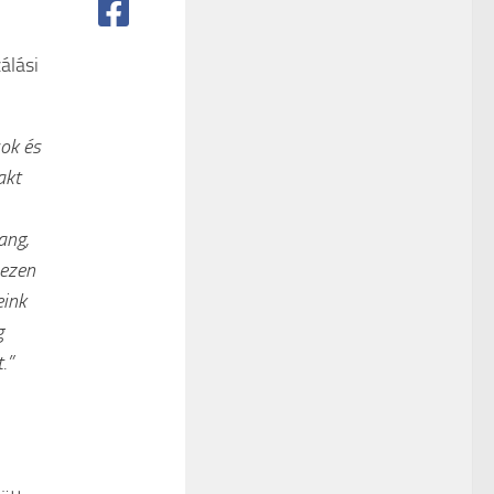
álási
sok és
akt
ang,
 ezen
eink
g
.”