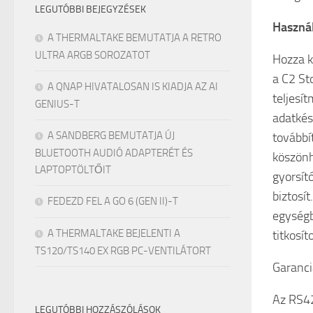
LEGUTÓBBI BEJEGYZÉSEK
Használ
A THERMALTAKE BEMUTATJA A RETRO
ULTRA ARGB SOROZATOT
Hozza k
a C2 St
A QNAP HIVATALOSAN IS KIADJA AZ AI
teljesí
GENIUS-T
adatkés
A SANDBERG BEMUTATJA ÚJ
továbbí
BLUETOOTH AUDIÓ ADAPTERÉT ÉS
köszönh
LAPTOPTÖLTŐIT
gyorsít
biztosí
FEDEZD FEL A GO 6 (GEN II)-T
egységb
A THERMALTAKE BEJELENTI A
titkosíto
TS120/TS140 EX RGB PC-VENTILÁTORT
Garanci
Az RS42
LEGUTÓBBI HOZZÁSZÓLÁSOK