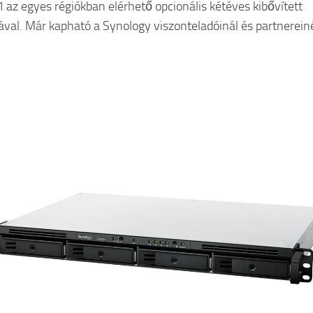
1
az egyes régiókban elérhető opcionális kétéves kibővített
ával. Már kapható a Synology viszonteladóinál és partnereiné