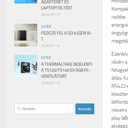
mindöss
ADAPTERÉT ÉS
LAPTOPTÖLTŐIT
Kompakt
2026-07-15
rackbe.
energia
EGYÉB
öngyógy
FEDEZD FEL A GO 6 (GEN II)-
T
megoldá
2026-07-14
Ezenkív
EGYÉB
révén a
A THERMALTAKE BEJELENTI
felügye
A TS120/TS140 EX RGB PC-
VENTILÁTORT
állási 
2026-07-13
RS422+ 
klaszte
létfont
Keresés:
növelni
play bő
elvégez