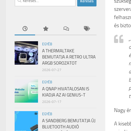
szükség
szerver
felhasz
és bizt
„
EGYÉB
o
A THERMALTAKE
é
BEMUTATJA A RETRO ULTRA
m
ARGB SOROZATOT
2026-07-27
a
b
EGYÉB
p
A QNAP HIVATALOSAN IS
KIADJA AZ AI GENIUS-T
t
2026-07-17
Nagy ér
EGYÉB
A SANDBERG BEMUTATJA ÚJ
A kiseb
BLUETOOTH AUDIÓ