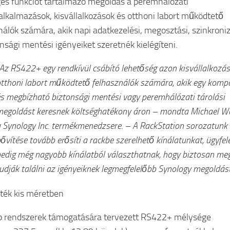
es funkciót tartalmazó megoldás a peremhálózati
alkalmazások, kisvállalkozások és otthoni labort működtető
nálók számára, akik napi adatkezelési, megosztási, szinkroniz
onsági mentési igényeiket szeretnék kielégíteni.
Az RS422+ egy rendkívül csábító lehetőség azon kisvállalkozá
tthoni labort működtető felhasználók számára, akik egy komp
s megbízható biztonsági mentési vagy peremhálózati tárolási
egoldást keresnek költséghatékony áron – mondta Michael W
 Synology Inc. termékmenedzsere. – A RackStation sorozatunk
ővítése tovább erősíti a rackbe szerelhető kínálatunkat, ügyfel
edig még nagyobb kínálatból választhatnak, hogy biztosan me
udják találni az igényeiknek legmegfelelőbb Synology megoldást
ték kis méretben
b rendszerek támogatására tervezett RS422+ mélysége