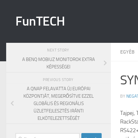
Skip to content
FunTECH
NEXT STORY
EGYÉB
A BENQ MOBIUZ MONITOROK EXTRA
KÉPESSÉGEI
SY
PREVIOUS STORY
A QNAP FELAVATTA ÚJ EURÓPAI
KÖZPONTJÁT, MEGERŐSÍTVE EZZEL
BY
NEGA
GLOBÁLIS ÉS REGIONÁLIS
ÜZLETFEJLESZTÉS IRÁNTI
Tajpej,
ELKÖTELEZETTSÉGÉT
RackSta
RS422+ 
Keresés: