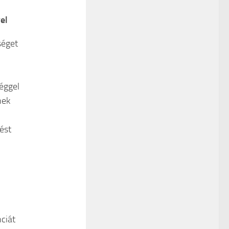
el
séget
séggel
nek
ést
ciát