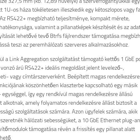
ze 327,5 mm (kb. 12,89 hüvelyk) a szerverfogantyúkkal egy
 1U-os háza tökéletesen illeszkedik egy kétoszlopos vagy fa
 Az RS422+ megbízható teljesítménye, kompakt mérete,
hatékonysága, valamint a pillanatképek készítését és az ada
ítását lehetővé tevő Btrfs fájlrendszer támogatása megbíz
ssá teszi az peremhálózati szerveres alkalmazásokhoz.
ül a Link Aggregation szolgáltatást támogató kettős 1 GbE po
 vonzó árú RS422+ ideális megoldást jelent levelező-,
leti- vagy címtárszerverként. Beépített magas rendelkezésre
funkciójának köszönhetően klaszterbe kapcsolható egy másik
egységgel, így egy rendkívül magas rendelkezésre állású
rt alkotnak, amely folyamatos rendelkezésre állást biztosít a
osságú szolgáltatások számára. Azon ügyfelek számára, akik
 szeretnék hálózati sebességüket, a 10 GbE Ethernet plug-a
vítőmodulok támogatása révén a frissítés egy pillanat alatt
hető.