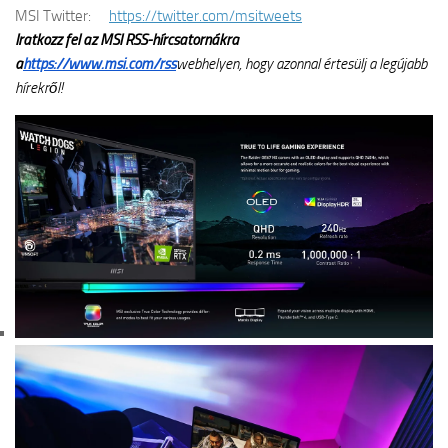
MSI Twitter:
https://twitter.com/msitweets
Iratkozz fel az MSI RSS-hírcsatornákra
a
https://www.msi.com/rss
webhelyen, hogy azonnal értesülj a legújabb
hírekről!