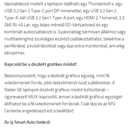
tápcsatlakozó mellett a laptopon található egy Thunderbolt 4, egy
USB 3.2 Gen 2 Type-C port DP-kimenettel, egy USB 3.2 Gen 2
Type-A, két USB 3.2 Gen1 Type-A port, egy HDMI 2.1 kimenet, 2,5
GbE RJ-45 Lan, egy teljes méretű SD-kártyaolvasó és egy
kombinált audiocsatlakozó is. Gyakorlatilag bármilyen játékhoz vagy
multitaskinghoz szükséges eszközt csatlakoztathatsz, beleértve a
perifériákat, a külső tárolókat vagy épp extra monitorokat, ami elég
kényelmes.
Kapcsold be a diszkrét grafikus módot!
Bebizonyosodott, hogy a dedikált grafikus egység, mint fő
videókimeneti forrás, jobb teljesítményt nyújt a játékokban. A
Raider GE laptopok diszkrét grafikus módot biztosítanak –
úgynevezett MUX-kapcsolót, amivel a dedikált grafikus egységet
állíthatod be a fő videókimeneti forrásnak. Csak lépj be az MSI
Centerbe engedélyezd ezt a beállítást!
Az új Smart Auto funkció