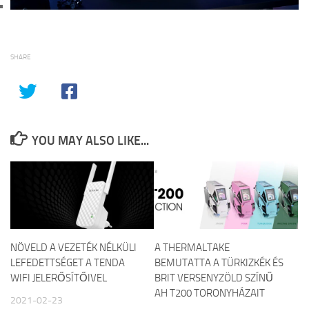
SHARE
YOU MAY ALSO LIKE...
NÖVELD A VEZETÉK NÉLKÜLI
A THERMALTAKE
LEFEDETTSÉGET A TENDA
BEMUTATTA A TÜRKIZKÉK ÉS
WIFI JELERŐSÍTŐIVEL
BRIT VERSENYZÖLD SZÍNŰ
AH T200 TORONYHÁZAIT
2021-02-23