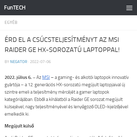
FunTECH
Skip to content
EGYÉB
ÉRD EL A CSÚCSTELJESÍTMÉNYT AZ MSI
RAIDER GE HX-SOROZATÚ LAPTOPPAL!
BY
NEGATOR
·
2022-07-06
2022. július 6. –
Az
MSI
–
a gaming- és alkotói laptopok innovatív
gyártója – a 12. generációs HX-sorozatú megújult laptopjaival új
szintre emeli a teljesítmény mércéjét a gamer laptopok
kategóriájában. Ebből a kínálatból a Raider GE sorozat megújult
külsejével, nagy teljesítményével és lenyűgöző OLED-kijelzőjével
emelkedik ki.
Megújult külső