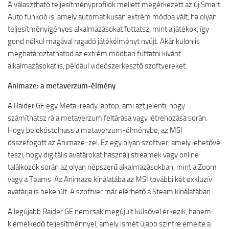
A választható teljesítményprofilok mellett megérkezett az új Smart
Auto funkció is, amely automatikusan extrém módba vált, ha olyan
teljesítményigényes alkalmazásokat futtatsz, mint a játékok, így
gond nélkül magával ragadó játékélményt nyújt. Akár külön is
meghatároztathatod az extrém módban futtatni kívánt
alkalmazásokat is, például videószerkesztő szoftvereket.
Animaze: a metaverzum-élmény
A Raider GE egy Meta-ready laptop, ami azt jelenti, hogy
számíthatsz rá a metaverzum feltárása vagy létrehozása során.
Hogy belekóstolhass a metaverzum-élménybe, az MSI
összefogott az Animaze-zel. Ez egy olyan szoftver, amely lehetővé
teszi, hogy digitális avatárokat használj streamek vagy online
találkozók során az olyan népszerű alkalmazásokban, mint a Zoom
vagy a Teams. Az Animaze kínálatába az MSI további két exkluzív
avatárja is bekerült. A szoftver már elérhető a Steam kínálatában.
A legújabb Raider GE nemcsak megújult külsővel érkezik, hanem
kiemelkedő teljesítménnyel, amely ismét újabb szintre emelte a