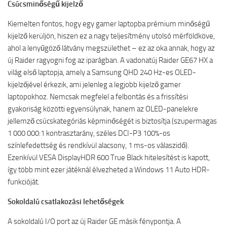
Csúcsminőségű kijelző
Kiemelten fontos, hogy egy gamer laptopba prémium minőségű
kijelző kerüljön, hiszen ez a nagy teljesítmény utolsó mérföldköve,
ahol a lenyűgöző látvány megszülethet – ez az oka annak, hogy az
új Raider ragyogni fog az iparágban. A vadonatúj Raider GE67 HX a
világ első laptopja, amely a Samsung QHD 240 Hz-es OLED-
kijelzőjével érkezik, ami jelenleg a legjobb kijelző gamer
laptopokhoz. Nemcsak megfelel a felbontás és a frissítési
gyakoriság közötti egyensúlynak, hanem az OLED-panelekre
jellemző csúcskategóriás képminőségét is biztosítja (szupermagas
1 000 000:1 kontrasztarány, széles DCI-P3 100%-os
színlefedettség és rendkívül alacsony, 1 ms-os válaszidő).
Ezenkívül VESA DisplayHDR 600 True Black hitelesítést is kapott,
így több mint ezer játéknál élvezheted a Windows 11 Auto HDR-
funkcióját.
Sokoldalú csatlakozási lehetőségek
A sokoldalú I/O port az új Raider GE másik fénypontja. A