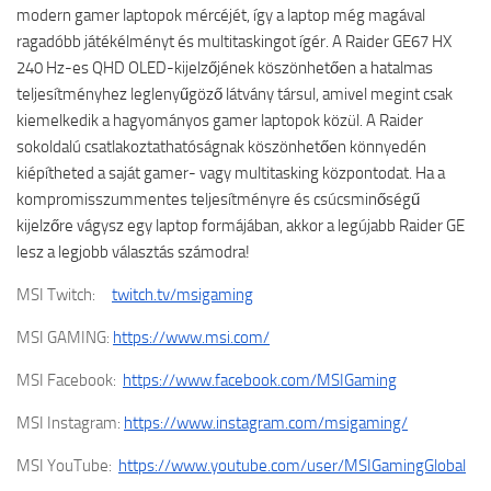
modern gamer laptopok mércéjét, így a laptop még magával
ragadóbb játékélményt és multitaskingot ígér. A Raider GE67 HX
240 Hz-es QHD OLED-kijelzőjének köszönhetően a hatalmas
teljesítményhez leglenyűgöző látvány társul, amivel megint csak
kiemelkedik a hagyományos gamer laptopok közül. A Raider
sokoldalú csatlakoztathatóságnak köszönhetően könnyedén
kiépítheted a saját gamer- vagy multitasking központodat. Ha a
kompromisszummentes teljesítményre és csúcsminőségű
kijelzőre vágysz egy laptop formájában, akkor a legújabb Raider GE
lesz a legjobb választás számodra!
MSI Twitch:
twitch.tv/msigaming
MSI GAMING:
https://www.msi.com/
MSI Facebook:
https://www.facebook.com/MSIGaming
MSI Instagram:
https://www.instagram.com/msigaming/
MSI YouTube:
https://www.youtube.com/user/MSIGamingGlobal