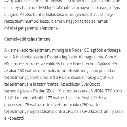
Az új Raider GE sorozatot teljesen újra tervezték. A felső borításon
oldalt egy hatalmas MSI logó található, ami nagyon stílusos, mégis
elegáns. Az alsó borítás kialakítása is megváltozott. A váz nagy
része alumíniumból készült, amely nagyon tartós és remek
minőséget garantál a laptopnak.
Kiemelkedő teljesítmény
A kiemelkedő teljesítmény mindig is a Raider GE legfőbb erőssége
volt. A továbbfejlesztett Raider a legújabb 16 magos Intel Core i9
HX-processzorral és az exkluzív Cooler Boost technológiával eléri
az akár 150 wattos maximális turbóteljesítményt, ami példátlan
teljesítményt jelent. Emellett a Raider csúcsminőségű grafikus
teljesítményére is számíthatsz! Az exkluzív OverBoost
technológiával a Raider GE67 HX laptopba szerelt NVIDIA RTX 3080
Ti GPU mindennél jobb 175 wattos teljesítményt ígér. Ez a
processzor 75 wattos értékével kombinálva 250 wattos
teljesítmény megosztását jelenti a CPU és a GPU között, ami igazán
elképesztő.