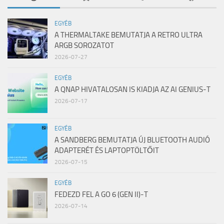
EGYÉB
A THERMALTAKE BEMUTATJA A RETRO ULTRA
ARGB SOROZATOT
2026-07-27
EGYÉB
A QNAP HIVATALOSAN IS KIADJA AZ AI GENIUS-T
2026-07-17
EGYÉB
A SANDBERG BEMUTATJA ÚJ BLUETOOTH AUDIÓ
ADAPTERÉT ÉS LAPTOPTÖLTŐIT
2026-07-15
EGYÉB
FEDEZD FEL A GO 6 (GEN II)-T
2026-07-14