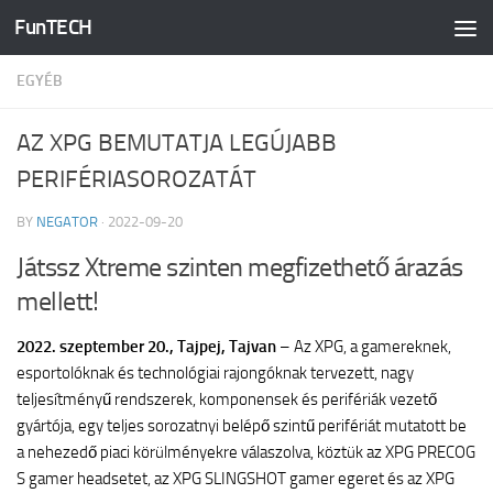
FunTECH
Skip to content
EGYÉB
AZ XPG BEMUTATJA LEGÚJABB
PERIFÉRIASOROZATÁT
BY
NEGATOR
·
2022-09-20
Játssz Xtreme szinten megfizethető árazás
mellett!
2022. szeptember 20., Tajpej, Tajvan
– Az XPG, a gamereknek,
esportolóknak és technológiai rajongóknak tervezett, nagy
teljesítményű rendszerek, komponensek és perifériák vezető
gyártója, egy teljes sorozatnyi belépő szintű perifériát mutatott be
a nehezedő piaci körülményekre válaszolva, köztük az XPG PRECOG
S gamer headsetet, az XPG SLINGSHOT gamer egeret és az XPG