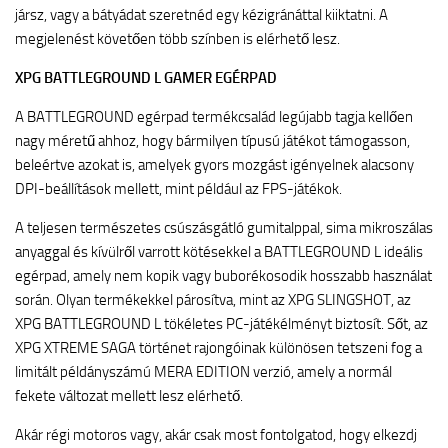
jársz, vagy a bátyádat szeretnéd egy kézigránáttal kiiktatni. A
megjelenést követően több színben is elérhető lesz.
XPG BATTLEGROUND L GAMER EGÉRPAD
A BATTLEGROUND egérpad termékcsalád legújabb tagja kellően
nagy méretű ahhoz, hogy bármilyen típusú játékot támogasson,
beleértve azokat is, amelyek gyors mozgást igényelnek alacsony
DPI-beállítások mellett, mint például az FPS-játékok.
A teljesen természetes csúszásgátló gumitalppal, sima mikroszálas
anyaggal és kívülről varrott kötésekkel a BATTLEGROUND L ideális
egérpad, amely nem kopik vagy buborékosodik hosszabb használat
során. Olyan termékekkel párosítva, mint az XPG SLINGSHOT, az
XPG BATTLEGROUND L tökéletes PC-játékélményt biztosít. Sőt, az
XPG XTREME SAGA történet rajongóinak különösen tetszeni fog a
limitált példányszámú MERA EDITION verzió, amely a normál
fekete változat mellett lesz elérhető.
Akár régi motoros vagy, akár csak most fontolgatod, hogy elkezdj