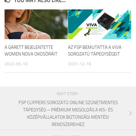
YOU MAY ALSO LIKE...
A GARETT BEJELENTETTE
AZ FSP BEMUTATTA A VIVA
WOMEN NOVA OKOSÓRÁIT
SOROZATÚ TÁPEGYSÉGEIT
2022-05-10
2021-12-16
NEXT STORY
FSP CLIPPERS SOROZATÚ ONLINE SZÜNETMENTES
TÁPEGYSÉG – PRÉMIUM MEGOLDÁS A KIS- ÉS
KÖZÉPVÁLLALATOK BIZTONSÁGI MENTÉSI
RENDSZEREIHEZ