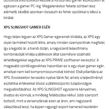
biztosítsa a konzoloktól kezdve a hordozható gamer eszközökön át
egészen a gamer PC-kig. Megjelenéskor fekete színben lesz
elérhető, később azonban rózsaszín és fehér opciókkal is bővül a
kínálat.
XPG SLINGSHOT GAMER EGÉR
Hogy teljes legyen az XPG Gamer egereinek kínálata, az XPG egy
olyan terméket hozott létre, amely minden szempontnak megfelel,
így a legjobb ár, a trendi dizájn, a nagyszerű teljesítmény
kombinációját kínálja a játékosok által személyre szabható
lehetőségekkel vegyítve az XPG PRIME szoftveren keresztül. A
magasabb szintű egerekhez hasonlóan ez is egy olyan gamer egér,
amellyel nem kell kompromisszumokat kötnöd. Első pillantásra az
XPG :Exoskeleton tervezési nyelve tűnik fel, amely a teljesítményt
esztétikai értékekkel ötvözi a játékközpontú tulajdonságok
megvalósításához. Az XPG SLINGSHOT egyszerre kényelmes,
divatos és könnyű, a minőség feláldozása nélkül. Jobb szenzort
biztosít, mint a versenytársak ezen az áron, ami nagyszerű
választássá teszi, ha éppen ragyogó esport karriered kezdetén