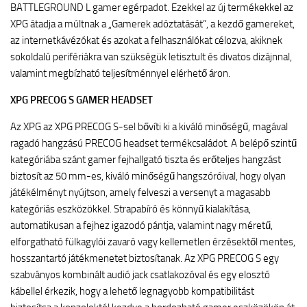
BATTLEGROUND L gamer egérpadot. Ezekkel az új termékekkel az
XPG átadja a múltnak a „Gamerek adóztatását”, a kezdő gamereket,
az internetkávézókat és azokat a felhasználókat célozva, akiknek
sokoldalú perifériákra van szükségük letisztult és divatos dizájnnal,
valamint megbízható teljesítménnyel elérhető áron.
XPG PRECOG S GAMER HEADSET
Az XPG az XPG PRECOG S-sel bővíti ki a kiváló minőségű, magával
ragadó hangzású PRECOG headset termékcsaládot. A belépő szintű
kategóriába szánt gamer fejhallgató tiszta és erőteljes hangzást
biztosít az 50 mm-es, kiváló minőségű hangszóróival, hogy olyan
játékélményt nyújtson, amely felveszi a versenyt a magasabb
kategóriás eszközökkel. Strapabíró és könnyű kialakítása,
automatikusan a fejhez igazodó pántja, valamint nagy méretű,
elforgatható fülkagylói zavaró vagy kellemetlen érzésektől mentes,
hosszantartó játékmenetet biztosítanak. Az XPG PRECOG S egy
szabványos kombinált audió jack csatlakozóval és egy elosztó
kábellel érkezik, hogy a lehető legnagyobb kompatibilitást