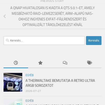
PREVIOUS STORY
A QNAP HIVATALOSAN IS KIADTA A QTS 5.0.1-ET, AMELY
MEGBÍZHATÓ RAID-LEMEZCSERÉT, ARM-ALAPÚ NAS-
OKHOZ INGYENES EXFAT-FÁJLRENDSZERT ÉS
OPTIMALIZÁLT TÁROLÓKEZELÉST KÍNÁL
Keresés:
EGYÉB
A THERMALTAKE BEMUTATJA A RETRO ULTRA
ARGB SOROZATOT
2026-07-27
EGYÉB