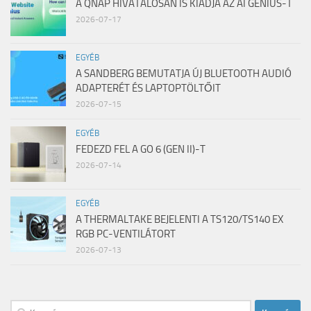
A QNAP HIVATALOSAN IS KIADJA AZ AI GENIUS-T
2026-07-17
EGYÉB
A SANDBERG BEMUTATJA ÚJ BLUETOOTH AUDIÓ
ADAPTERÉT ÉS LAPTOPTÖLTŐIT
2026-07-15
EGYÉB
FEDEZD FEL A GO 6 (GEN II)-T
2026-07-14
EGYÉB
A THERMALTAKE BEJELENTI A TS120/TS140 EX
RGB PC-VENTILÁTORT
2026-07-13
Keresés: