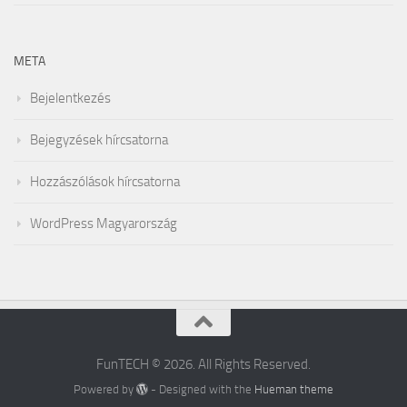
META
Bejelentkezés
Bejegyzések hírcsatorna
Hozzászólások hírcsatorna
WordPress Magyarország
FunTECH © 2026. All Rights Reserved.
Powered by
- Designed with the
Hueman theme