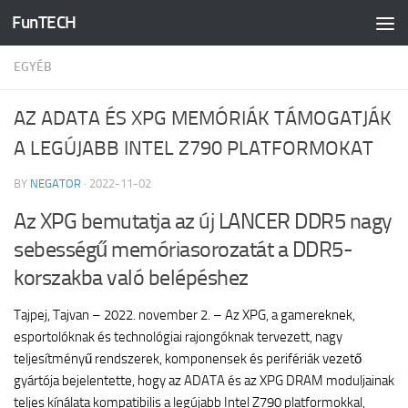
FunTECH
Skip to content
EGYÉB
AZ ADATA ÉS XPG MEMÓRIÁK TÁMOGATJÁK
A LEGÚJABB INTEL Z790 PLATFORMOKAT
BY
NEGATOR
·
2022-11-02
Az XPG bemutatja az új LANCER DDR5 nagy
sebességű memóriasorozatát a DDR5-
korszakba való belépéshez
Tajpej, Tajvan – 2022. november 2. – Az XPG, a gamereknek,
esportolóknak és technológiai rajongóknak tervezett, nagy
teljesítményű rendszerek, komponensek és perifériák vezető
gyártója bejelentette, hogy az ADATA és az XPG DRAM moduljainak
teljes kínálata kompatibilis a legújabb Intel Z790 platformokkal,