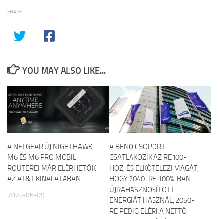
SHARE
YOU MAY ALSO LIKE...
A NETGEAR ÚJ NIGHTHAWK
A BENQ CSOPORT
M6 ÉS M6 PRO MOBIL
CSATLAKOZIK AZ RE100-
ROUTEREI MÁR ELÉRHETŐK
HOZ, ÉS ELKÖTELEZI MAGÁT,
AZ AT&T KÍNÁLATÁBAN
HOGY 2040-RE 100%-BAN
ÚJRAHASZNOSÍTOTT
2022-06-09
ENERGIÁT HASZNÁL, 2050-
RE PEDIG ELÉRI A NETTÓ