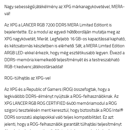
Nagy sebességű játékélmény az XPG márkanagykövetével, MERA-
val!
Az XPG a LANCER RGB 7200 DDR5 MERA Limited Editiont is
bejelentette. Ez a modul az egyedi hűtőbordáján mutatja meg az
XPG nagykövetét, Merát. Legfeljebb 16 GB-os kapacitással kapható,
és kétcsatornás készletben is elérhető. Sőt, a MERA Limted Edition
ARGB LED-ekkel érkezik, hogy még esztétikusabb legyen. Élvezd a
DDR5-memória kiemelkedő teljesítményét és a testreszabható
RGB-t kedvenc játékostársaddal!
ROG-túlhajtás az XPG-vel
Az XPG és a Republic of Gamers (ROG) összefogtak, hogy a
legkiválóbb DDR5-élményt nyújtsák a ROG-felhasználóknak. Az
XPG LANCER RGB ROG CERTIFIED 6400 memóriamodul a ROG
szigorú tesztelésén ment keresztül, hogy biztosítsák a ROG Intel®
DDR5 sorozatú alaplapokkal való teljes kompatibilitást. Ez azt
jelenti, hogy a ROG-felhasználók garantált túlhajtási teljesítményt