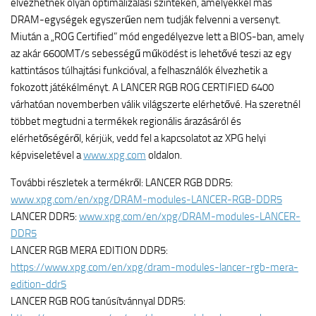
élvezhetnek olyan optimalizálási szinteken, amelyekkel más
DRAM-egységek egyszerűen nem tudják felvenni a versenyt.
Miután a „ROG Certified” mód engedélyezve lett a BIOS-ban, amely
az akár 6600MT/s sebességű működést is lehetővé teszi az egy
kattintásos túlhajtási funkcióval, a felhasználók élvezhetik a
fokozott játékélményt. A LANCER RGB ROG CERTIFIED 6400
várhatóan novemberben válik világszerte elérhetővé. Ha szeretnél
többet megtudni a termékek regionális árazásáról és
elérhetőségéről, kérjük, vedd fel a kapcsolatot az XPG helyi
képviseletével a
www.xpg.com
oldalon.
További részletek a termékről: LANCER RGB DDR5:
www.xpg.com/en/xpg/DRAM-modules-LANCER-RGB-DDR5
LANCER DDR5:
www.xpg.com/en/xpg/DRAM-modules-LANCER-
DDR5
LANCER RGB MERA EDITION DDR5:
https://www.xpg.com/en/xpg/dram-modules-lancer-rgb-mera-
edition-ddr5
LANCER RGB ROG tanúsítvánnyal DDR5: