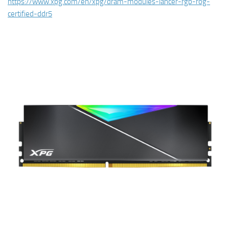
https://www.xpg.com/en/xpg/dram-modules-lancer-rgb-rog-
certified-ddr5