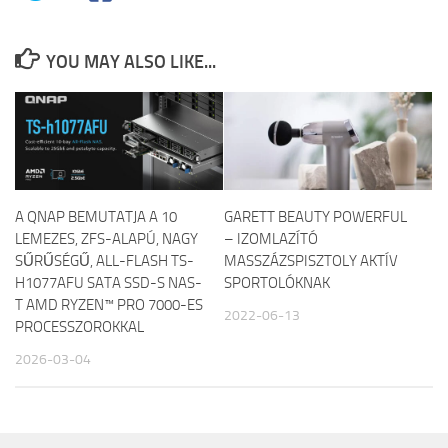
YOU MAY ALSO LIKE...
A QNAP BEMUTATJA A 10
GARETT BEAUTY POWERFUL
LEMEZES, ZFS-ALAPÚ, NAGY
– IZOMLAZÍTÓ
SŰRŰSÉGŰ, ALL-FLASH TS-
MASSZÁZSPISZTOLY AKTÍV
H1077AFU SATA SSD-S NAS-
SPORTOLÓKNAK
T AMD RYZEN™ PRO 7000-ES
2022-06-13
PROCESSZOROKKAL
2026-03-04