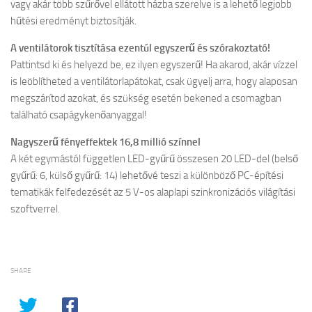
vagy akár több szűrővel ellátott házba szerelve is a lehető legjobb
hűtési eredményt biztosítják.
A ventilátorok tisztítása ezentúl egyszerű és szórakoztató!
Pattintsd ki és helyezd be, ez ilyen egyszerű! Ha akarod, akár vízzel
is leöblítheted a ventilátorlapátokat, csak ügyelj arra, hogy alaposan
megszárítod azokat, és szükség esetén bekened a csomagban
található csapágykenőanyaggal!
Nagyszerű fényeffektek 16,8 millió színnel
A két egymástól független LED-gyűrű összesen 20 LED-del (belső
gyűrű: 6, külső gyűrű: 14) lehetővé teszi a különböző PC-építési
tematikák felfedezését az 5 V-os alaplapi szinkronizációs világítási
szoftverrel.
SHARE