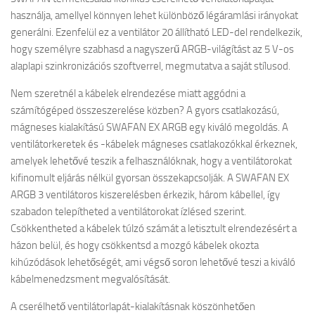
használja, amellyel könnyen lehet különböző légáramlási irányokat
generálni. Ezenfelül ez a ventilátor 20 állítható LED-del rendelkezik,
hogy személyre szabhasd a nagyszerű ARGB-világítást az 5 V-os
alaplapi szinkronizációs szoftverrel, megmutatva a saját stílusod.
Nem szeretnél a kábelek elrendezése miatt aggódni a
számítógéped összeszerelése közben? A gyors csatlakozású,
mágneses kialakítású SWAFAN EX ARGB egy kiváló megoldás. A
ventilátorkeretek és -kábelek mágneses csatlakozókkal érkeznek,
amelyek lehetővé teszik a felhasználóknak, hogy a ventilátorokat
kifinomult eljárás nélkül gyorsan összekapcsolják. A SWAFAN EX
ARGB 3 ventilátoros kiszerelésben érkezik, három kábellel, így
szabadon telepítheted a ventilátorokat ízlésed szerint.
Csökkentheted a kábelek túlzó számát a letisztult elrendezésért a
házon belül, és hogy csökkentsd a mozgó kábelek okozta
kihúzódások lehetőségét, ami végső soron lehetővé teszi a kiváló
kábelmenedzsment megvalósítását.
A cserélhető ventilátorlapát-kialakításnak köszönhetően