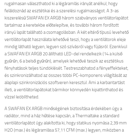
rugalmasan választhatod ki a légáramlás irányát anélkül, hogy
feláldoznád az esztétikai és a szerelési rugalmasságot. A 3-as
kiszerelésű SWAFAN EX ARGB három szabványos ventilátorlapátot
tartalmaz a keretekbe előtelepítve, és további három fordított
irányú lapát található a csomagolásban. A két eltérő típusú levehető
ventilátorlapát használata lehetővé teszi, hogy a ventilátorok eleje
mindig látható legyen, legyen szó szívásról vagy fújásról. Ezenkívül
a SWAFAN EX ARGB 20 állítható LED-del rendelkezik (14 a külső
gyűrűn, 6 a belső gyűrűn), amelyek lehetővé teszik az esztétikus
fényhatások teljes tündöklését. Testreszabhatod a fényeffekteket,
és szinkronizálhatod az összes többi PC-komponens világítását az
alaplapi szinkronizációs szoftveren keresztül. Ami a karbantartást
illeti, a ventilátorlapátokat bármikor könnyedén kipattinthatod és
vízzel leöblítheted.
A SWAFAN EX ARGB minőségének biztosítása érdekében úgy a
radiátor, mind a ház hűtése kapcsán, a Thermaltake a standard
ventilátorlapátot úgy alakította ki, hogy statikus nyomása 2,39 mm
H2O (max.) és légáramlása 57,11 CFM (max.) legyen, miközben a