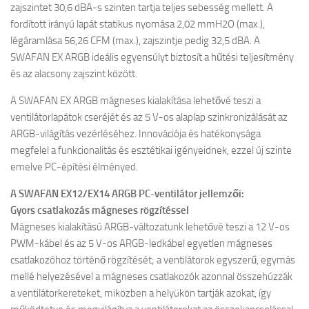
zajszintet 30,6 dBA-s szinten tartja teljes sebesség mellett. A
fordított irányú lapát statikus nyomása 2,02 mmH2O (max.),
légáramlása 56,26 CFM (max.), zajszintje pedig 32,5 dBA. A
SWAFAN EX ARGB ideális egyensúlyt biztosít a hűtési teljesítmény
és az alacsony zajszint között.
A SWAFAN EX ARGB mágneses kialakítása lehetővé teszi a
ventilátorlapátok cseréjét és az 5 V-os alaplap szinkronizálását az
ARGB-világítás vezérléséhez. Innovációja és hatékonysága
megfelel a funkcionalitás és esztétikai igényeidnek, ezzel új szinte
emelve PC-építési élményed.
A SWAFAN EX12/EX14 ARGB PC-ventilátor jellemzői:
Gyors csatlakozás mágneses rögzítéssel
Mágneses kialakítású ARGB-változatunk lehetővé teszi a 12 V-os
PWM-kábel és az 5 V-os ARGB-ledkábel egyetlen mágneses
csatlakozóhoz történő rögzítését; a ventilátorok egyszerű, egymás
mellé helyezésével a mágneses csatlakozók azonnal összehúzzák
a ventilátorkereteket, miközben a helyükön tartják azokat, így