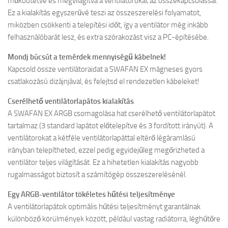
működtetve és megvilágítva a ventilátorokat az összekapcsolással.
Ez a kialakítás egyszerűvé teszi az összeszerelési folyamatot,
miközben csökkenti a telepítési időt, így a ventilátor még inkább
felhasználóbarát lesz, és extra szórakozást visz a PC-építésébe.
Mondj búcsút a temérdek mennyiségű kábelnek!
Kapcsold össze ventilátoraidat a SWAFAN EX mágneses gyors
csatlakozású dizájnjával, és felejtsd el rendezetlen kábeleket!
Cserélhető ventilátorlapátos kialakítás
A SWAFAN EX ARGB csomagolása hat cserélhető ventilátorlapátot
tartalmaz (3 standard lapátot előtelepítve és 3 fordított irányút). A
ventilátorokat a kétféle ventilátorlapáttal eltérő légáramlású
irányban telepítheted, ezzel pedig egyidejűleg megőrizheted a
ventilátor teljes világítását. Ez a hihetetlen kialakítás nagyobb
rugalmasságot biztosít a számítógép összeszerelésénél.
Egy ARGB-ventilátor tökéletes hűtési teljesítménye
A ventilátorlapátok optimális hűtési teljesítményt garantálnak
különböző körülmények között, például vastag radiátorra, léghűtőre