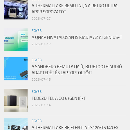
A THERMALTAKE BEMUTATJA A RETRO ULTRA
ARGB SOROZATOT
2026-07-27
EGYÉB
A QNAP HIVATALOSAN IS KIADJA AZ AI GENIUS-T
2026-07-17
EGYÉB
A SANDBERG BEMUTATJA ÚJ BLUETOOTH AUDIÓ
ADAPTERÉT ÉS LAPTOPTÖLTŐIT
2026-07-15
EGYÉB
FEDEZD FEL A GO 6 (GEN II)-T
2026-07-14
EGYÉB
A THERMALTAKE BEJELENTI A TS120/TS140 EX