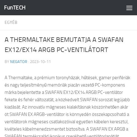
FunTECH
Skip to content
EGYÉB
A THERMALTAKE BEMUTATJA A SWAFAN
EX12/EX14 ARGB PC-VENTILÁTORT
BY
NEGATOR
·
2023-10-11
A Thermaltake, a prémium toronyházak, hűtések, gamer perifériák
és nagy teljesítményű memóriák piacán vezető PC-komponens
márka bejelentette a SWAFAN EX12/EX14 ARGB PC-ventilátor
fekete és fehér változatát, a közkedvelt SWAFAN sorozat legújabb
kiadását. Az innovatív mágneses kialakításnak köszönhetően akár
öt SWAFAN EX ARGB-ventilátor is könnyedén összekapcsolható a
ventilátorok mágneses csatlakozóival egyetlen kábelen keresztül,
kivételes kábelmenedzsmentet biztosítva. A SWAFAN EX ARGB a
SWAFAN termékcsalád ikonikus cserélhető ventilátorlapátját