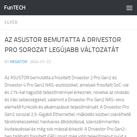
FunTECH
Skip to content
EGYÉB
AZ ASUSTOR BEMUTATTA A DRIVESTOR
PRO SOROZAT LEGÚJABB VÁLTOZATÁT
BY
NEGATOR
·
2024-01-22
Az ASUSTOR bemutatta a frissített Drivestor 2 Pro Gen2 és
Drivestor 4 Pro Gen2 NAS-eszközöket, amelyek frissített SoC-val
és 21%-kal nagyobb teljesítménnyel érkeznek, növelve az olvasási
és írási sebességeket, valamint a Drivestor Pro Gen2 NAS-okra
elérhető funkciók és alkalmazások teljesítményét. A Drivestor Pro
Gen2 sorozat 2,5-Gigabit Ethernettel, működés közben cserélhető
tárolórekeszekkel, hardveres átkódolással, szerszámmentes
kivitelezéssel és még sok mással érkezik! A Drivestor Pro Gen2-
ben található frissített iGPU most még jobb teljesítményt nyújt a