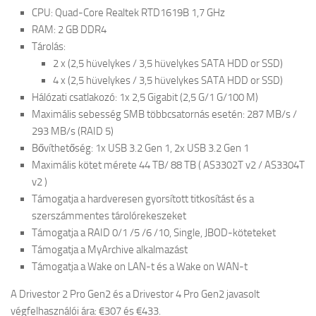
CPU: Quad-Core Realtek RTD1619B 1,7 GHz
RAM: 2 GB DDR4
Tárolás:
2 x (2,5 hüvelykes / 3,5 hüvelykes SATA HDD or SSD)
4 x (2,5 hüvelykes / 3,5 hüvelykes SATA HDD or SSD)
Hálózati csatlakozó: 1x 2,5 Gigabit (2,5 G/1 G/100 M)
Maximális sebesség SMB többcsatornás esetén: 287 MB/s /
293 MB/s (RAID 5)
Bővíthetőség: 1x USB 3.2 Gen 1, 2x USB 3.2 Gen 1
Maximális kötet mérete 44 TB/ 88 TB ( AS3302T v2 / AS3304T
v2 )
Támogatja a hardveresen gyorsított titkosítást és a
szerszámmentes tárolórekeszeket
Támogatja a RAID 0/1 /5 /6 /10, Single, JBOD-köteteket
Támogatja a MyArchive alkalmazást
Támogatja a Wake on LAN-t és a Wake on WAN-t
A Drivestor 2 Pro Gen2 és a Drivestor 4 Pro Gen2 javasolt
végfelhasználói ára: €307 és €433.