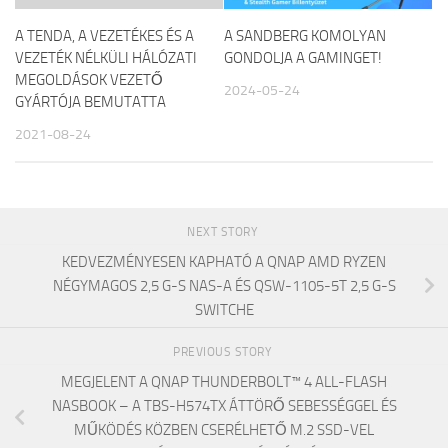
A TENDA, A VEZETÉKES ÉS A
A SANDBERG KOMOLYAN
VEZETÉK NÉLKÜLI HÁLÓZATI
GONDOLJA A GAMINGET!
MEGOLDÁSOK VEZETŐ
2024-05-24
GYÁRTÓJA BEMUTATTA
2021-08-24
NEXT STORY
KEDVEZMÉNYESEN KAPHATÓ A QNAP AMD RYZEN
NÉGYMAGOS 2,5 G-S NAS-A ÉS QSW-1105-5T 2,5 G-S
SWITCHE
PREVIOUS STORY
MEGJELENT A QNAP THUNDERBOLT™ 4 ALL-FLASH
NASBOOK – A TBS-H574TX ÁTTÖRŐ SEBESSÉGGEL ÉS
MŰKÖDÉS KÖZBEN CSERÉLHETŐ M.2 SSD-VEL