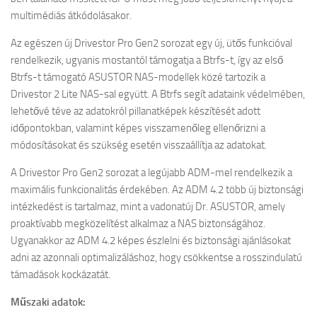
multimédiás átkódolásakor.
Az egészen új Drivestor Pro Gen2 sorozat egy új, ütős funkcióval
rendelkezik, ugyanis mostantól támogatja a Btrfs-t, így az első
Btrfs-t támogató ASUSTOR NAS-modellek közé tartozik a
Drivestor 2 Lite NAS-sal együtt. A Btrfs segít adataink védelmében,
lehetővé téve az adatokról pillanatképek készítését adott
időpontokban, valamint képes visszamenőleg ellenőrizni a
módosításokat és szükség esetén visszaállítja az adatokat.
A Drivestor Pro Gen2 sorozat a legújabb ADM-mel rendelkezik a
maximális funkcionalitás érdekében. Az ADM 4.2 több új biztonsági
intézkedést is tartalmaz, mint a vadonatúj Dr. ASUSTOR, amely
proaktívabb megközelítést alkalmaz a NAS biztonságához.
Ugyanakkor az ADM 4.2 képes észlelni és biztonsági ajánlásokat
adni az azonnali optimalizáláshoz, hogy csökkentse a rosszindulatú
támadások kockázatát.
Műszaki adatok: