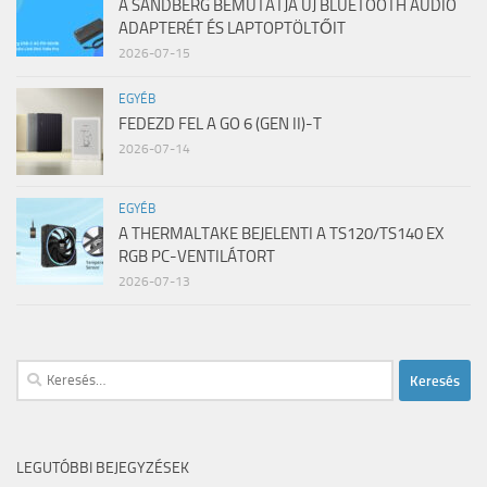
A SANDBERG BEMUTATJA ÚJ BLUETOOTH AUDIÓ
ADAPTERÉT ÉS LAPTOPTÖLTŐIT
2026-07-15
EGYÉB
FEDEZD FEL A GO 6 (GEN II)-T
2026-07-14
EGYÉB
A THERMALTAKE BEJELENTI A TS120/TS140 EX
RGB PC-VENTILÁTORT
2026-07-13
Keresés:
LEGUTÓBBI BEJEGYZÉSEK