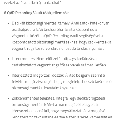
ezeket az élvonalbeli új funkciókat.”
A QVR Recording Vault főbb jellemzői:
Dedikált biztonsági mentési tárhely: A vállalatok hatékonyan
oszthatják el a NAS tárolóerőforrásait a központ és a
végpontok között a QVR Recording Vault segítségével a
központosított biztonsági mentésekhez, hogy csökkentsék a
végponti rögzítőszerverekre nehezedő tárolási nyomást.
Licencmentes: Nincs előfizetési díj vagy korlátozás a
csatlakoztatott végponti rögzítőszerverek számát illetően.
Kiterjesztett megőrzési időszak: Állítsd be igény szerint a
felvétel megőrzési idejét, hogy megfelelj a hosszú távú külső
biztonsági mentési követelményeknek!
Zökkenőmentes telepítés: Integrálj egy dedikált rögzítési
biztonsági mentési NAS-t a már meglévő felügyeleti
környezetekbe anélkül, hogy megváltoztatnád a meglévő
rendszerarchitektúrát (beleértve a szervereket, kamerákat és