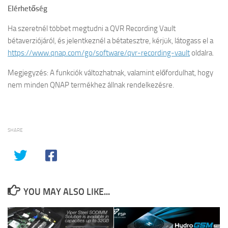
Elérhetőség
Ha szeretnél többet megtudni a QVR Recording Vault
bétaverziójáról, és jelentkeznél a bétatesztre, kérjük, látogass el a
https://www.qnap.com/go/software/qvr-recording-vault
oldalra.
Megjegyzés: A funkciók változhatnak, valamint előfordulhat, hogy
nem minden QNAP termékhez állnak rendelkezésre.
SHARE
YOU MAY ALSO LIKE...