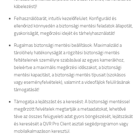
kábelezést)!
Felhasználóbarát, intuitív kezelőfelület: Konfiguráld és
ellenőrizd könnyedén a biztonsági mentési feladatok állapotát,
gyakoriságát, megőrzési idejét és tárhelyhasználatát!
Rugalmas biztonsági mentési beállítások: Maximalizáld a
tárolóhely hatékonyságát a rögzítési biztonsági mentés
feltételeinek személyre szabásával az egyes kamerákhoz,
beleértve a maximális megőrzési időszakot, a biztonsági
mentési kapacitást, a biztonsági mentés típusait (szokásos
vagy eseményfelvételek), valamint a videofájlok felülírásának
támogatását!
Támogatja a lejátszást és a keresést: A biztonsági mentéssel
megőrzött felvételek megtartják a metaadatokat, lehetővé
téve az összes felügyeleti adat gyors böngészését, lejátszását
és keresését a QVR Pro Client asztali segédprogramon vagy
mobilalkalmazáson keresztül.