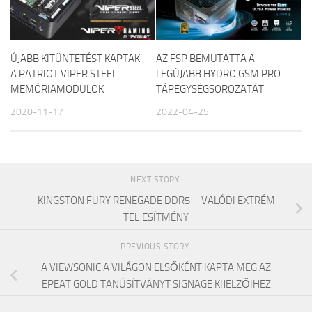
ÚJABB KITÜNTETÉST KAPTAK
AZ FSP BEMUTATTA A
A PATRIOT VIPER STEEL
LEGÚJABB HYDRO GSM PRO
MEMÓRIAMODULOK
TÁPEGYSÉGSOROZATÁT
2020-11-17
2022-04-25
NEXT STORY
KINGSTON FURY RENEGADE DDR5 – VALÓDI EXTRÉM
TELJESÍTMÉNY
PREVIOUS STORY
A VIEWSONIC A VILÁGON ELSŐKÉNT KAPTA MEG AZ
EPEAT GOLD TANÚSÍTVÁNYT SIGNAGE KIJELZŐIHEZ