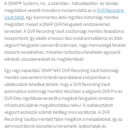
A QNAP® Systems, Inc., a számítási-, hálózatépítési- és tárolási
megoldások vezető innovátora ma bemutatta az új
QVR Recording
Vault bétát
, egy licencmentes aktív rögzítési biztonsági mentési
megoldást, melyet a QNAP QVR felügyeleti rendszerekhez
terveztek. A QVR Recording Vault a biztonsági mentési feladatokra
összpontosít, így ideális a hosszú távú külső archiváláshoz és több
végpont felügyeleti szerverről származó, nagy mennyiségű felvétel
központi kezeléséhez, miközben biztosítja a felvételek egyszerű
elérését, visszakeresését és megtekintését.
Egy nagy kapacitású QNAP NAS QVR Recording Vault biztonsági
mentési szerverként történő használatával a központban a
vállalkozások lehetővé tehetik, hogy a QVR Recording Vault
automatikus biztonsági mentést készítsen a végponti QVR Pro és
QVR Elite rögzítőszerverekről a meglévő felügyeleti rendszer
infrastruktúrájának megváltoztatása nélkül. A csatlakoztatott
végpont eszközök számát illetőleg nincs korlátozás. A QVR
Recording Vaultba mentett fájlok megőrzik a metaadatokat, így az
adminisztrátorok közvetlenül kereshetik, lejátszhatják és