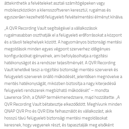
áttekinthetik a felvételeket asztali számítógépeken vagy
mobileszközökön a kliensszoftveren keresztül, rugalmas és
egyszerűen kezelhető felügyeleti felvételmentési élményt kínálva.
„A QVR Recording Vault segítségével a vállalkozások
rugalmasabban oszthatják el a felügyeleti erőforrásokat a központ
és a távoli telephelyek között. A hagyományos biztonsági mentési
megoldások minden egyes végpont szerverhez időigényes
konfigurációkat igényelnek, ami befolyásolhatja a rögzítési
hatékonyságot és a rendszer teljesítményét. A QVR Recording
Vault lehetővé teszi a rögzítési biztonsági mentési szerverek és
felügyeleti szerverek önálló működését, jelentősen megnövelve a
mentés hatékonyságát, miközben biztosítja a nagy kiterjedésű
felügyeleti rendszerek megbízható működését” – mondta
Lawrence Shih, a QNAP termékmenedzsere, majd hozzátette: „A
QVR Recording Vault bétatesztje elkezdődött. Meghívunk minden
QNAP QVR Pro és QVR Elite felhasználót és vállalkozást, akik
hosszú távú felügyeleti biztonsági mentési megoldásokat
keresnek, hogy vegyenek részt, és tapasztalják meg elsőként