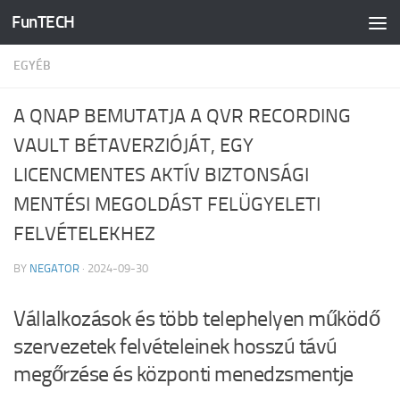
FunTECH
Skip to content
EGYÉB
A QNAP BEMUTATJA A QVR RECORDING
VAULT BÉTAVERZIÓJÁT, EGY
LICENCMENTES AKTÍV BIZTONSÁGI
MENTÉSI MEGOLDÁST FELÜGYELETI
FELVÉTELEKHEZ
BY
NEGATOR
·
2024-09-30
Vállalkozások és több telephelyen működő
szervezetek felvételeinek hosszú távú
megőrzése és központi menedzsmentje