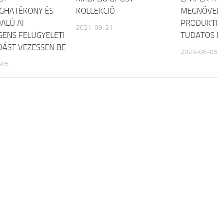
GHATÉKONY ÉS
KOLLEKCIÓT
MEGNÖVE
ALÚ AI
PRODUKTI
2021-09-21
IGENS FELÜGYELETI
TUDATOS 
ÁST VEZESSEN BE
2025-06-05
-05