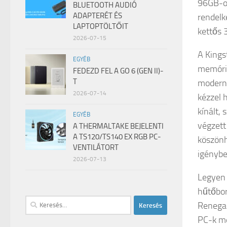
96GB-os
BLUETOOTH AUDIÓ
ADAPTERÉT ÉS
rendelk
LAPTOPTÖLTŐIT
kettős 
2026-07-15
A Kings
EGYÉB
memória
FEDEZD FEL A GO 6 (GEN II)-
T
modern 
2026-07-14
kézzel 
kínált,
EGYÉB
végzett
A THERMALTAKE BEJELENTI
A TS120/TS140 EX RGB PC-
köszönh
VENTILÁTORT
igénybe
2026-07-13
Legyen 
hűtőbor
Keresés:
Renegad
PC-k me