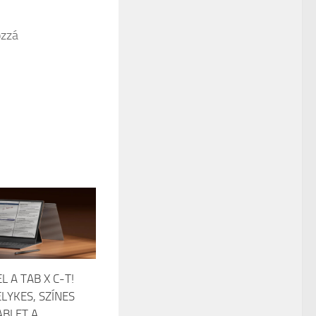
ozzá
L A TAB X C-T!
LYKES, SZÍNES
ABLET A