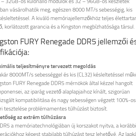
– 32GB-os különálló modulok és 32 – 96GB-os készletek
ban vásárolhatók meg, egészen 8000 MT/s sebességig, kis
késleltetéssel. A kiváló memóriajellemzőkhöz teljes élettart
dő, korlátozott garancia és a Kingston megbízhatósága társul.
ngston FURY Renegade DDR5 jellemzői é
fikációja:
imális teljesítményre tervezett megoldás
akár 8000MT/s sebességgel és kis (CL32) késleltetéssel mű
gston FURY Renegade DDR5 mérnökök által kézzel hangolt
ponensei, az iparág vezető alaplapjaihoz kínált, szigorúan
izsgált kompatibilitása és nagy sebességen végzett 100%-os
ri tesztelése problémamentes túlhúzást biztosít.
etőség az extrém túlhúzásra
DR5 a memóriatechnológiában új korszakot nyitva, a korább
erációkhoz képest stabilabb túlhúzást tesz lehetővé. Az lapk