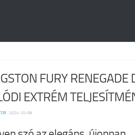
NGSTON FURY RENEGADE 
LÓDI EXTRÉM TELJESÍTMÉ
TOR
·
2024-10-08
yen szó az elegáns, újonnan