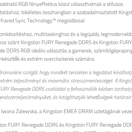
szabható RGB fényeffektus közül választhatnak a stílusos
ttatáshoz, tökéletes összhangban a szabadalmaztatott Kings
frared Sync Technology™ megoldással.
lomkészítéshez, multitaskinghoz és a legújabb, legmoderneb
khoz szánt Kingston FURY Renegade DDR5 és Kingston FURY
e DDR5 RGB ideális választás a gamerek, számítógéprajong
mkészítők és extrém overclockerek számára.
römünkre szolgál, hogy mindkét területen a legjobbat kínálhatj
xtrém teljesítményt és maximális stresszmentességet. A Kings
URY Renegade DDR5 családdal a felhasználók kézben tarthatj
endszerteljesítményüket, és kitágíthatják lehetőségeik határait
 Iwona Zalewska, a Kingston EMEA DRAM üzletágának vezet
ston FURY Renegade DDR5 és Kingston FURY Renegade DD