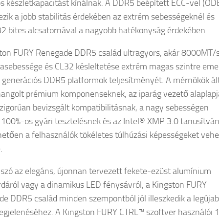
 készletkapacitást kínálnak. A DDR5 beépített ECC-vel (OD
ezik a jobb stabilitás érdekében az extrém sebességeknél és
32 bites alcsatornával a nagyobb hatékonyság érdekében.
ton FURY Renegade DDR5 család ultragyors, akár 8000MT/
sebessége és CL32 késleltetése extrém magas szintre emel
generációs DDR5 platformok teljesítményét. A mérnökök ál
hangolt prémium komponenseknek, az iparág vezető alaplapj
 szigorúan bevizsgált kompatibilitásnak, a nagy sebességen
 100%-os gyári tesztelésnek és az Intel® XMP 3.0 tanusítvá
etően a felhasználók tökéletes túlhúzási képességeket veh
.
szó az elegáns, újonnan tervezett fekete-ezüst alumínium
dáról vagy a dinamikus LED fénysávról, a Kingston FURY
e DDR5 család minden szempontból jól illeszkedik a legúja
gjelenéséhez. A Kingston FURY CTRL™ szoftver használói 