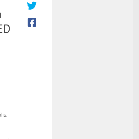
m
LED
lis,