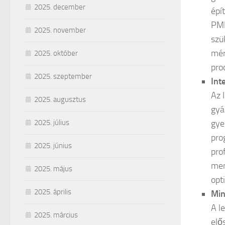
2025. december
épí
PMI
2025. november
szü
mér
2025. október
pro
2025. szeptember
Int
Az 
2025. augusztus
gyá
gye
2025. július
pro
2025. június
pro
men
2025. május
opt
2025. április
Min
A l
2025. március
elő