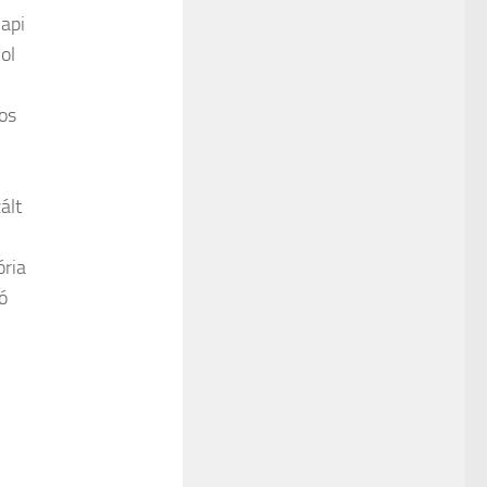
api
ol
os
ált
ria
ó