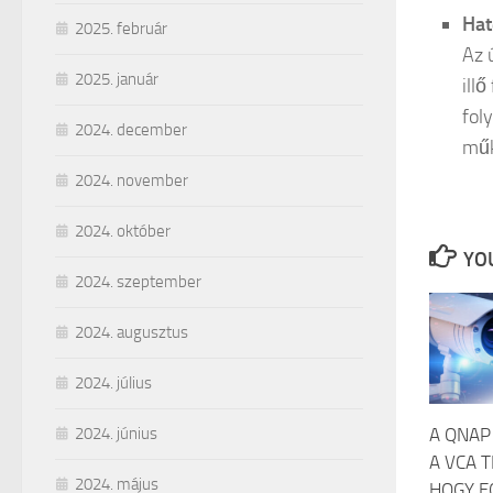
Hat
2025. február
Az 
2025. január
ill
fol
2024. december
műk
2024. november
2024. október
YOU
2024. szeptember
2024. augusztus
2024. július
A QNAP
2024. június
A VCA 
2024. május
HOGY E