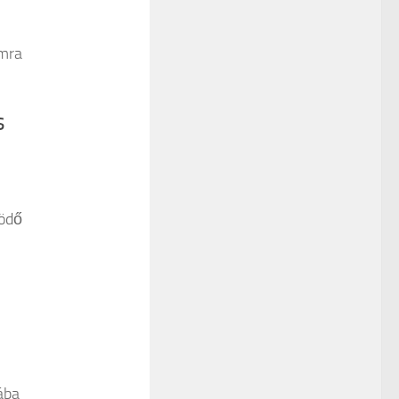
amra
s
ködő
i
ába