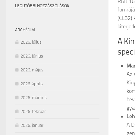
RGB 16 
LEGUTÓBBI HOZZÁSZÓLÁSOK
formájá
(CL32) 
kiterje
ARCHÍVUM
A Ki
2026. július
speci
2026. június
Max
2026. május
Az 
Kin
2026. április
kom
2026. március
bev
gyá
2026. február
Leh
A D
2026. január
gen