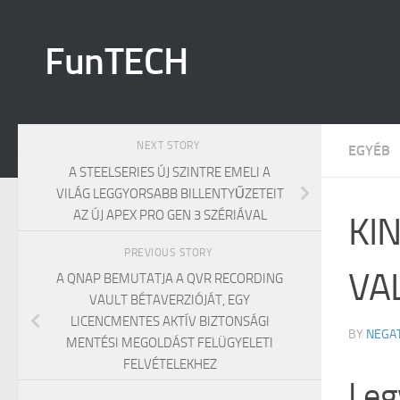
Skip to content
FunTECH
NEXT STORY
EGYÉB
A STEELSERIES ÚJ SZINTRE EMELI A
VILÁG LEGGYORSABB BILLENTYŰZETEIT
AZ ÚJ APEX PRO GEN 3 SZÉRIÁVAL
KI
PREVIOUS STORY
VA
A QNAP BEMUTATJA A QVR RECORDING
VAULT BÉTAVERZIÓJÁT, EGY
LICENCMENTES AKTÍV BIZTONSÁGI
BY
NEGA
MENTÉSI MEGOLDÁST FELÜGYELETI
FELVÉTELEKHEZ
Leg