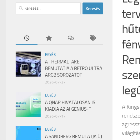
Keresés:
ter
hűt
fén
Ren
EGYÉB
A THERMALTAKE
BEMUTATJA A RETRO ULTRA
sze
ARGB SOROZATOT
2026-07-27
leg
EGYÉB
A QNAP HIVATALOSAN IS
A King
KIADJA AZ AI GENIUS-T
rendsze
2026-07-17
agressz
EGYÉB
világít
A SANDBERG BEMUTATJA ÚJ