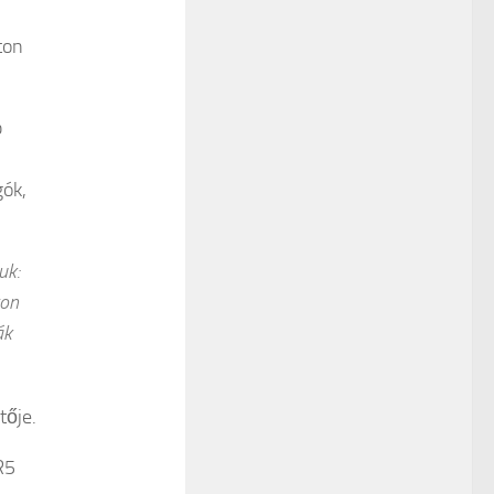
ton
b
ók,
uk:
ton
ák
ője.
R5