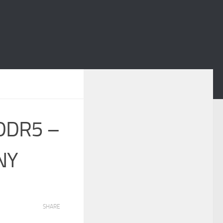
DDR5 –
NY
SHARE