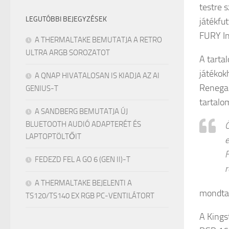
testre 
LEGUTÓBBI BEJEGYZÉSEK
játékfu
FURY In
A THERMALTAKE BEMUTATJA A RETRO
ULTRA ARGB SOROZATOT
A tarta
játéko
A QNAP HIVATALOSAN IS KIADJA AZ AI
Renegad
GENIUS-T
tartalo
A SANDBERG BEMUTATJA ÚJ
BLUETOOTH AUDIÓ ADAPTERÉT ÉS
Ö
LAPTOPTÖLTŐIT
e
F
FEDEZD FEL A GO 6 (GEN II)-T
r
A THERMALTAKE BEJELENTI A
mondta
TS120/TS140 EX RGB PC-VENTILÁTORT
A King