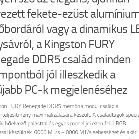
vezett fekete-ezüst alumíniu
őbordáról vagy a dinamikus 
ysávról, a Kingston FURY
egade DDR5 család minden
mpontból jól illeszkedik a
újabb PC-k megjelenéséhez
ston FURY Renegade DDR5 memória modul család a
rteljesítmény maximalizálására készült. A családtagok speciá
ív hőelvező palásttal és egyes modelljei ezen felül RGB
ással készülnek. 6000 MT/s – 8000 MT/s sebességet és akár