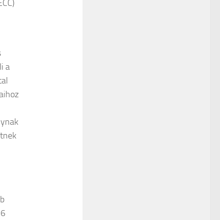
ECC)
s
i a
tal
aihoz
nynak
etnek
bb
16