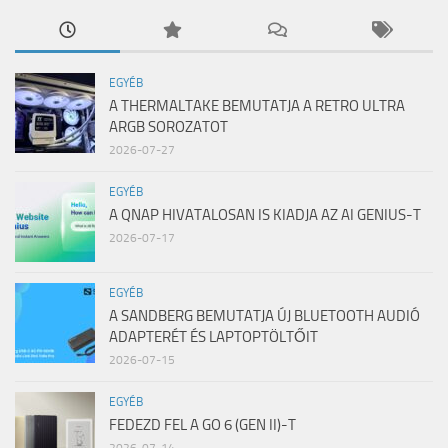
EGYÉB
A THERMALTAKE BEMUTATJA A RETRO ULTRA
ARGB SOROZATOT
2026-07-27
EGYÉB
A QNAP HIVATALOSAN IS KIADJA AZ AI GENIUS-T
2026-07-17
EGYÉB
A SANDBERG BEMUTATJA ÚJ BLUETOOTH AUDIÓ
ADAPTERÉT ÉS LAPTOPTÖLTŐIT
2026-07-15
EGYÉB
FEDEZD FEL A GO 6 (GEN II)-T