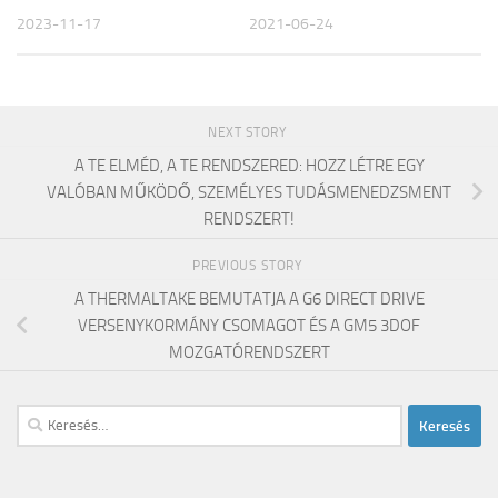
2023-11-17
2021-06-24
NEXT STORY
A TE ELMÉD, A TE RENDSZERED: HOZZ LÉTRE EGY
VALÓBAN MŰKÖDŐ, SZEMÉLYES TUDÁSMENEDZSMENT
RENDSZERT!
PREVIOUS STORY
A THERMALTAKE BEMUTATJA A G6 DIRECT DRIVE
VERSENYKORMÁNY CSOMAGOT ÉS A GM5 3DOF
MOZGATÓRENDSZERT
Keresés: