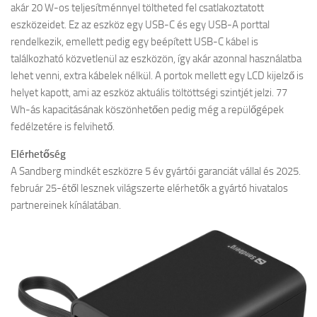
akár 20 W-os teljesítménnyel töltheted fel csatlakoztatott
eszközeidet. Ez az eszköz egy USB-C és egy USB-A porttal
rendelkezik, emellett pedig egy beépített USB-C kábel is
találkozható közvetlenül az eszközön, így akár azonnal használatba
lehet venni, extra kábelek nélkül. A portok mellett egy LCD kijelző is
helyet kapott, ami az eszköz aktuális töltöttségi szintjét jelzi. 77
Wh-ás kapacitásának köszönhetően pedig még a repülőgépek
fedélzetére is felvihető.
Elérhetőség
A Sandberg mindkét eszközre 5 év gyártói garanciát vállal és 2025.
február 25-étől lesznek világszerte elérhetők a gyártó hivatalos
partnereinek kínálatában.