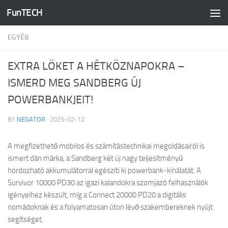
FunTECH
Skip to content
EGYÉB
EXTRA LÖKET A HÉTKÖZNAPOKRA –
ISMERD MEG SANDBERG ÚJ
POWERBANKJEIT!
BY
NEGATOR
·
2025-02-12
A megfizethető mobilos és számítástechnikai megoldásairól is
ismert dán márka, a Sandberg két új nagy teljesítményű
hordozható akkumulátorral egészíti ki powerbank-kínálatát. A
Survivor 10000 PD30 az igazi kalandokra szomjazó felhasználók
igényeihez készült, míg a Connect 20000 PD20 a digitális
nomádoknak és a folyamatosan úton lévő szakembereknek nyújt
segítséget.