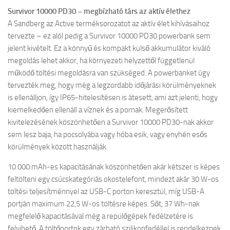
Survivor 10000 PD30 – megbízható társ az aktív élethez
A Sandberg az Active terméksorozatot az aktív élet kihívásaihoz
tervezte – ez alól pedig a Survivor 10000 PD30 powerbank sem
jelent kivételt. Ez a könnyű és kompakt külső akkumulátor kiváló
megoldás lehet akkor, ha környezeti helyzettől függetlenül
működő töltési megoldásra van szükséged. A powerbanket úgy
tervezték meg, hogy még a legzordabb időjárási körülményeknek
is ellenálljon, így IP65-hitelesítésen is átesett, ami azt jelenti, hogy
kiemelkedően ellenáll a víznek és a pornak. Megerősített
kivitelezésének köszönhetően a Survivor 10000 PD30-nak akkor
sem lesz baja, ha pocsolyába vagy hóba esik, vagy enyhén esős
körülmények között használják.
10 000 mAh-es kapacitásának köszönhetően akár kétszer is képes
feltölteni egy csúcskategóriás okostelefont, mindezt akár 30 W-os
töltési teljesítménnyel az USB-C porton keresztül, míg USB-A
portján maximum 22,5 W-os töltésre képes. Sőt, 37 Wh-nak
megfelelő kapacitásával még a repülőgépek fedélzetére is
felvihető. A töltőportok egy zárható szilikonfedéllel is rendelkeznek,