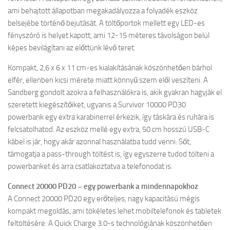
ami behajtott állapotban megakadályozza a folyadék eszköz
belsejébe történő bejutását. A töltőportok mellett egy LED-es
fényszóró is helyet kapott, ami 12-15 méteres távolságon belül
képes bevilágítani az előttünk lévő teret.
Kompakt, 2,6 x 6 x 11 cm-es kialakításának köszönhetően bárhol
elfér, ellenben kicsi mérete miatt könnyű szem elől veszíteni. A
Sandberg gondolt azokra a felhasználókra is, akik gyakran hagyják el
szeretett kiegészítőiket, ugyanis a Survivor 10000 PD30
powerbank egy extra karabinerrel érkezik, így táskára és ruhára is
felcsatolhatod. Az eszköz mellé egy extra, 50 cm hosszú USB-C
kábel is jár, hogy akár azonnal használatba tudd venni. Sőt,
támogatja a pass-through töltést is, így egyszerre tudod tölteni a
powerbanket és arra csatlakoztatva a telefonodat is.
Connect 20000 PD20 – egy powerbank a mindennapokhoz
A Connect 20000 PD20 egy erőteljes, nagy kapacitású mégis
kompakt megoldás, ami tökéletes lehet mobiltelefonok és tabletek
feltöltésére. A Quick Charge 3.0-s technológiának köszönhetően