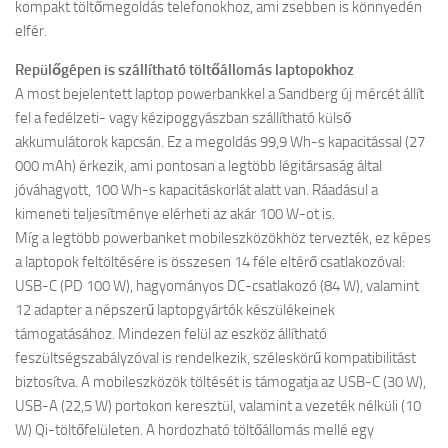
kompakt töltőmegoldás telefonokhoz, ami zsebben is könnyedén
elfér.
Repülőgépen is szállítható töltőállomás laptopokhoz
A most bejelentett laptop powerbankkel a Sandberg új mércét állít
fel a fedélzeti- vagy kézipoggyászban szállítható külső
akkumulátorok kapcsán. Ez a megoldás 99,9 Wh-s kapacitással (27
000 mAh) érkezik, ami pontosan a legtöbb légitársaság által
jóváhagyott, 100 Wh-s kapacitáskorlát alatt van. Ráadásul a
kimeneti teljesítménye elérheti az akár 100 W-ot is.
Míg a legtöbb powerbanket mobileszközökhöz tervezték, ez képes
a laptopok feltöltésére is összesen 14 féle eltérő csatlakozóval:
USB-C (PD 100 W), hagyományos DC-csatlakozó (84 W), valamint
12 adapter a népszerű laptopgyártók készülékeinek
támogatásához. Mindezen felül az eszköz állítható
feszültségszabályzóval is rendelkezik, széleskörű kompatibilitást
biztosítva. A mobileszközök töltését is támogatja az USB-C (30 W),
USB-A (22,5 W) portokon keresztül, valamint a vezeték nélküli (10
W) Qi-töltőfelületen. A hordozható töltőállomás mellé egy