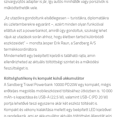
szivargyújtós adapter is jár, így autós minihűtők vagy porszívók is
működtethetők vele.
„Az utazókra gondoltunk elsődlegesen – turistákra, diplomatákra
és üzletemberekre egyaránt –, ezért minden olyan funkcióval
elláttuk ezt a powerbankot, amiről úgy gondoltuk, szükség lehet
rájuk az utazások során ahhoz, hogy életben tartsd különböző
eszközeidet” – mondta Jesper Erik Raun, a Sandberg A/S
termékkoordinátora.
Mindemellett egy beépített kijelző is található rajta, amin
ellenőrizheted az aktuális töltöttségi szintet és a működési
feszültséget is.
Költséghatékony és kompakt külső akkumulátor
A Sandberg Travel Powerbank 10000 PD20W egy kompakt, mégis
erőteljes megoldás mobileszközeid töltéséhez útközben is. 10 000
mAh-s kapacitása és USB-A (22,5 W), valamint USB-C (PD 20 W)
portja lehetővé teszi egyszerre akár két eszköz töltését is.
Kompakt és vékony kialakítása mellett egy beépített LED kijelzővel
is rendelkezik, ami az akkumulátor aktuális töltöttségi állapotát jelzi.