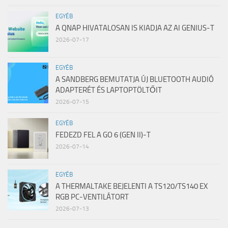
EGYÉB
A QNAP HIVATALOSAN IS KIADJA AZ AI GENIUS-T
2026-07-17
EGYÉB
A SANDBERG BEMUTATJA ÚJ BLUETOOTH AUDIÓ
ADAPTERÉT ÉS LAPTOPTÖLTŐIT
2026-07-15
EGYÉB
FEDEZD FEL A GO 6 (GEN II)-T
2026-07-14
EGYÉB
A THERMALTAKE BEJELENTI A TS120/TS140 EX
RGB PC-VENTILÁTORT
2026-07-13