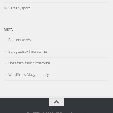
Versenysport
META
Bejelentkezés
Bejegyzések hírcsatorna
Hozzászólások hírcsatorna
WordPress Magyarország