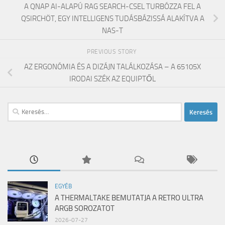
A QNAP AI-ALAPÚ RAG SEARCH-CSEL TURBÓZZA FEL A
QSIRCHÖT, EGY INTELLIGENS TUDÁSBÁZISSÁ ALAKÍTVA A
NAS-T
PREVIOUS STORY
AZ ERGONÓMIA ÉS A DIZÁJN TALÁLKOZÁSA – A 65105X
IRODAI SZÉK AZ EQUIPTŐL
Keresés:
EGYÉB
A THERMALTAKE BEMUTATJA A RETRO ULTRA
ARGB SOROZATOT
2026-07-27