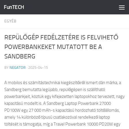
FunTECH
Skip to content
EGYÉB
REPÜLŐGÉP FEDÉLZETÉRE IS FELVIHETŐ
POWERBANKEKET MUTATOTT BE A
SANDBERG
BY
NEGATOR
·
2025-04-15
A mobilos és számítástechnikai kiegészítőiről ismert dán márka, a
Sandberg bemutatta legújabb, repülőgépen is szállítható
powerbankjeit, köztük egy kifejezetten laptopokhoz tervezett, nagy
kapacitású modellt is. A Sandberg Laptop Powerbank 27000
PD100W egy 27 000 mAh-s kapacitású hordozható töltőállomás,
amely 14 különböző típusú csatlakozóval rendelkező laptop
töltését is támogatja, míg a Travel Powerbank 10000 PD20W egy