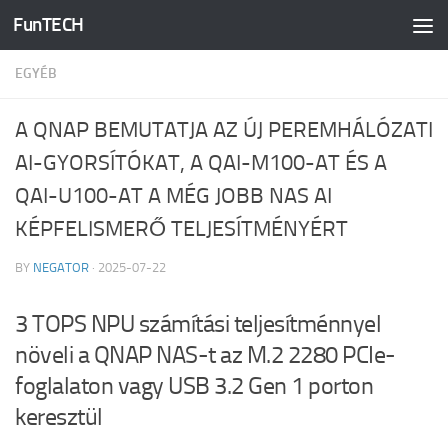
FunTECH
Skip to content
EGYÉB
A QNAP BEMUTATJA AZ ÚJ PEREMHÁLÓZATI
AI-GYORSÍTÓKAT, A QAI-M100-AT ÉS A
QAI-U100-AT A MÉG JOBB NAS AI
KÉPFELISMERŐ TELJESÍTMÉNYÉRT
BY
NEGATOR
·
2025-07-22
3 TOPS NPU számítási teljesítménnyel
növeli a QNAP NAS-t az M.2 2280 PCIe-
foglalaton vagy USB 3.2 Gen 1 porton
keresztül