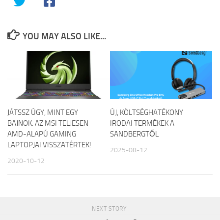
YOU MAY ALSO LIKE...
JÁTSSZ ÚGY, MINT EGY
ÚJ, KÖLTSÉGHATÉKONY
BAJNOK: AZ MSI TELJESEN
IRODAI TERMÉKEK A
AMD-ALAPÚ GAMING
SANDBERGTŐL
LAPTOPJAI VISSZATÉRTEK!
2025-08-12
2020-10-12
NEXT STORY