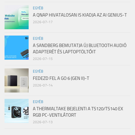
EGYÉB
A QNAP HIVATALOSAN IS KIADJA AZ AI GENIUS-T
2026-07-17
EGYÉB
A SANDBERG BEMUTATJA ÚJ BLUETOOTH AUDIÓ
ADAPTERÉT ÉS LAPTOPTÖLTŐIT
2026-07-15
EGYÉB
FEDEZD FEL A GO 6 (GEN II)-T
2026-07-14
EGYÉB
A THERMALTAKE BEJELENTI A TS120/TS140 EX
RGB PC-VENTILÁTORT
2026-07-13