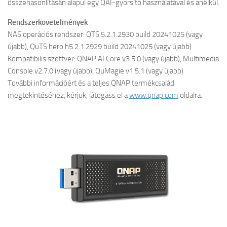
összehasonlításán alapul egy QAI-gyorsító használatával és anélkül.
Rendszerkövetelmények
NAS operációs rendszer: QTS 5.2.1.2930 build 20241025 (vagy
újabb), QuTS hero h5.2.1.2929 build 20241025 (vagy újabb)
Kompatibilis szoftver: QNAP AI Core v3.5.0 (vagy újabb), Multimedia
Console v2.7.0 (vagy újabb), QuMagie v1.5.1 (vagy újabb)
További információért és a teljes QNAP termékcsalád
megtekintéséhez, kérjük, látogass el a
www.qnap.com
oldalra.