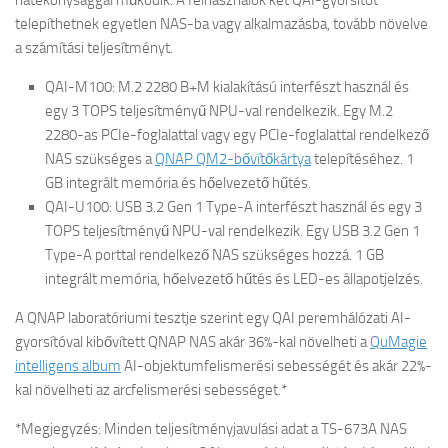
hatékonysággal működik. A felhasználók két QAI-gyorsítót
telepíthetnek egyetlen NAS-ba vagy alkalmazásba, tovább növelve
a számítási teljesítményt.
QAI-M100: M.2 2280 B+M kialakítású interfészt használ és
egy 3 TOPS teljesítményű NPU-val rendelkezik. Egy M.2
2280-as PCIe-foglalattal vagy egy PCIe-foglalattal rendelkező
NAS szükséges a
QNAP QM2-bővítőkártya
telepítéséhez. 1
GB integrált memória és hőelvezető hűtés.
QAI-U100: USB 3.2 Gen 1 Type-A interfészt használ és egy 3
TOPS teljesítményű NPU-val rendelkezik. Egy USB 3.2 Gen 1
Type-A porttal rendelkező NAS szükséges hozzá. 1 GB
integrált memória, hőelvezető hűtés és LED-es állapotjelzés.
A QNAP laboratóriumi tesztje szerint egy QAI peremhálózati AI-
gyorsítóval kibővített QNAP NAS akár 36%-kal növelheti a
QuMagie
intelligens album
AI-objektumfelismerési sebességét és akár 22%-
kal növelheti az arcfelismerési sebességet.*
*Megjegyzés: Minden teljesítményjavulási adat a TS-673A NAS