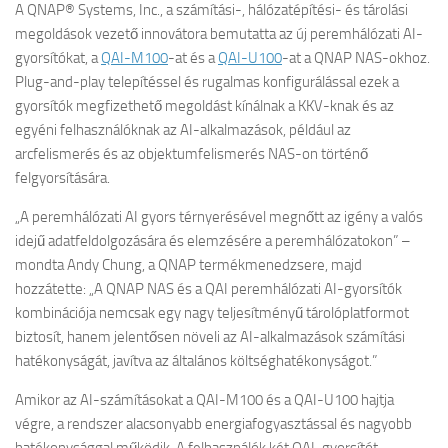
A QNAP® Systems, Inc., a számítási-, hálózatépítési- és tárolási
megoldások vezető innovátora bemutatta az új peremhálózati AI-
gyorsítókat, a
QAI-M100
-at és a
QAI-U100
-at a QNAP NAS-okhoz.
Plug-and-play telepítéssel és rugalmas konfigurálással ezek a
gyorsítók megfizethető megoldást kínálnak a KKV-knak és az
egyéni felhasználóknak az AI-alkalmazások, például az
arcfelismerés és az objektumfelismerés NAS-on történő
felgyorsítására.
„A peremhálózati AI gyors térnyerésével megnőtt az igény a valós
idejű adatfeldolgozására és elemzésére a peremhálózatokon” –
mondta Andy Chung, a QNAP termékmenedzsere, majd
hozzátette: „A QNAP NAS és a QAI peremhálózati AI-gyorsítók
kombinációja nemcsak egy nagy teljesítményű tárolóplatformot
biztosít, hanem jelentősen növeli az AI-alkalmazások számítási
hatékonyságát, javítva az általános költséghatékonyságot.”
Amikor az AI-számításokat a QAI-M100 és a QAI-U100 hajtja
végre, a rendszer alacsonyabb energiafogyasztással és nagyobb