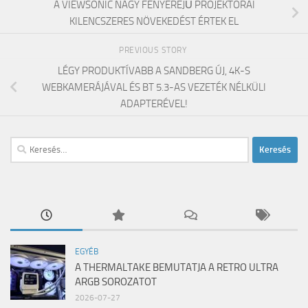
A VIEWSONIC NAGY FÉNYEREJŰ PROJEKTORAI
KILENCSZERES NÖVEKEDÉST ÉRTEK EL
PREVIOUS STORY
LÉGY PRODUKTÍVABB A SANDBERG ÚJ, 4K-S
WEBKAMERÁJÁVAL ÉS BT 5.3-AS VEZETÉK NÉLKÜLI
ADAPTERÉVEL!
Keresés:
EGYÉB
A THERMALTAKE BEMUTATJA A RETRO ULTRA
ARGB SOROZATOT
2026-07-27