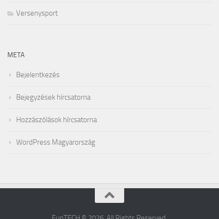
Versenysport
META
Bejelentkezés
Bejegyzések hírcsatorna
Hozzászólások hírcsatorna
WordPress Magyarország
FunTECH © 2026. All Rights Reserved.