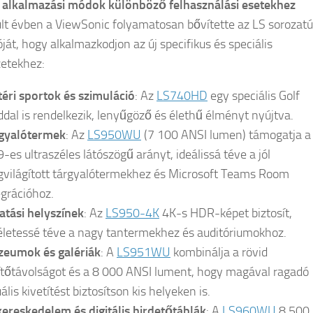
 alkalmazási módok különböző felhasználási esetekhez
lt évben a ViewSonic folyamatosan bővítette az LS sorozatú
óját, hogy alkalmazkodjon az új specifikus és speciális
etekhez:
téri sportok és szimuláció
: Az
LS740HD
egy speciális Golf
dal is rendelkezik, lenyűgöző és élethű élményt nyújtva.
gyalótermek
: Az
LS950WU
(7 100 ANSI lumen) támogatja a
9-es ultraszéles látószögű arányt, ideálissá téve a jól
világított tárgyalótermekhez és Microsoft Teams Room
egrációhoz.
atási helyszínek
: Az
LS950-4K
4K-s HDR-képet biztosít,
életessé téve a nagy tantermekhez és auditóriumokhoz.
eumok és galériák
: A
LS951WU
kombinálja a rövid
ítőtávolságot és a 8 000 ANSI lument, hogy magával ragadó
ális kivetítést biztosítson kis helyeken is.
kereskedelem és digitális hirdetőtáblák
: A
LS960WU
8 500