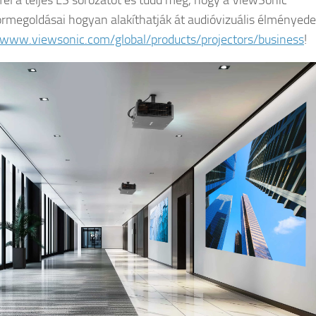
fel a teljes LS sorozatot és tudd meg, hogy a ViewSonic
ormegoldásai hogyan alakíthatják át audióvizuális élményede
/www.viewsonic.com/global/products/projectors/business
!