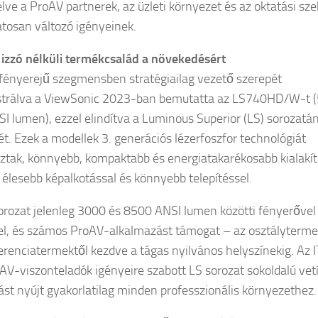
lve a ProAV partnerek, az üzleti környezet és az oktatási sze
tosan változó igényeinek.
 izzó nélküli termékcsalád a növekedésért
fényerejű szegmensben stratégiailag vezető szerepét
trálva a ViewSonic 2023-ban bemutatta az LS740HD/W-t (
I lumen), ezzel elindítva a Luminous Superior (LS) sorozatá
ét. Ezek a modellek 3. generációs lézerfoszfor technológiát
ztak, könnyebb, kompaktabb és energiatakarékosabb kialakít
, élesebb képalkotással és könnyebb telepítéssel.
orozat jelenleg 3000 és 8500 ANSI lumen közötti fényerővel
el, és számos ProAV-alkalmazást támogat – az osztályterme
erenciatermektől kezdve a tágas nyilvános helyszínekig. Az I
AV-viszonteladók igényeire szabott LS sorozat sokoldalú vetí
st nyújt gyakorlatilag minden professzionális környezethez.