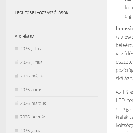
lum
LEGUTÓBBI HOZZÁSZÓLÁSOK
dig
Innovác
A ViewS
ARCHÍVUM
beleért
2026. július
vezérlé
összete
2026. június
pozíció
2026. május
skálázh
2026. április
Az LS s
LED-tec
2026. március
energia
kialakít
2026. február
költség
2026. január