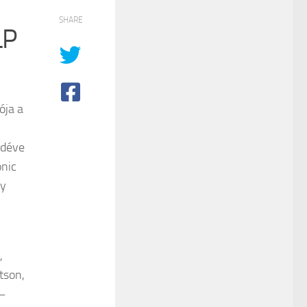
SHARE
LP
ója a
edéve
onic
gy
,
tson,
 –