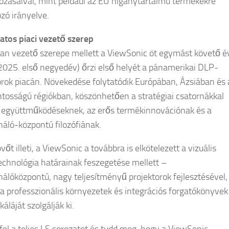
ozásaival, mint például az EU higanytartalmú termékekre
zó irányelve.
tos piaci vezető szerep
san vezető szerepe mellett a ViewSonic öt egymást követő é
025. első negyedév) őrzi első helyét a pánamerikai DLP-
orok piacán. Növekedése folytatódik Európában, Ázsiában és 
ntosságú régiókban, köszönhetően a stratégiai csatornákkal
 együttműködéseknek, az erős termékinnovációnak és a
náló-központú filozófiának.
vőt illeti, a ViewSonic a továbbra is elkötelezett a vizuális
technológia határainak feszegetése mellett –
nálóközpontú, nagy teljesítményű projektorok fejlesztésével,
a professzionális környezetek és integrációs forgatókönyvek
káláját szolgálják ki.