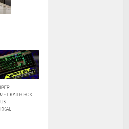
IPER
ZET KAILH BOX
KUS
ÓKKAL