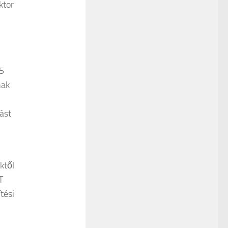
ktor
5
nak
ást
ktől
T
tési