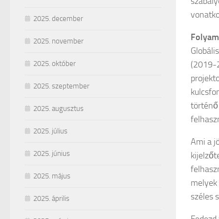
szabály
vonatko
2025. december
Folyama
2025. november
Globáli
(2019-2
2025. október
projekt
2025. szeptember
kulcsfo
történő
2025. augusztus
felhasz
2025. július
Ami a jö
2025. június
kijelző
felhasz
2025. május
melyek 
széles s
2025. április