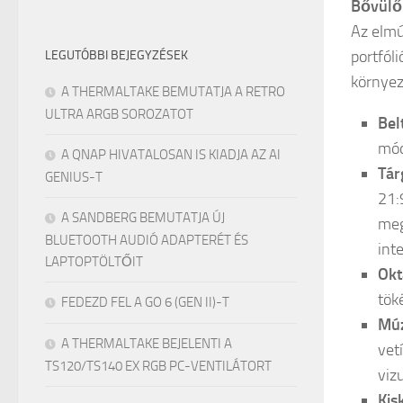
Bővülő
Az elmú
portfóli
LEGUTÓBBI BEJEGYZÉSEK
környez
A THERMALTAKE BEMUTATJA A RETRO
ULTRA ARGB SOROZATOT
Bel
mód
A QNAP HIVATALOSAN IS KIADJA AZ AI
Tár
GENIUS-T
21:
A SANDBERG BEMUTATJA ÚJ
meg
BLUETOOTH AUDIÓ ADAPTERÉT ÉS
int
LAPTOPTÖLTŐIT
Okt
tök
FEDEZD FEL A GO 6 (GEN II)-T
Múz
A THERMALTAKE BEJELENTI A
vet
TS120/TS140 EX RGB PC-VENTILÁTORT
vizu
Kis