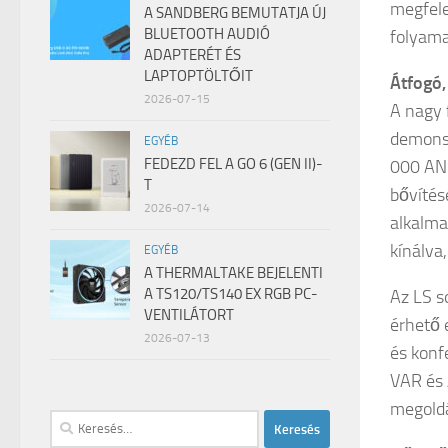
megfele
A SANDBERG BEMUTATJA ÚJ
BLUETOOTH AUDIÓ
folyama
ADAPTERÉT ÉS
LAPTOPTÖLTŐIT
Átfogó,
2026-07-15
A nagy 
demons
EGYÉB
FEDEZD FEL A GO 6 (GEN II)-
000 ANS
T
bővítés
2026-07-14
alkalma
kínálva
EGYÉB
A THERMALTAKE BEJELENTI
A TS120/TS140 EX RGB PC-
Az LS s
VENTILÁTORT
érhető 
2026-07-13
és konf
VAR és 
megoldá
Keresés: