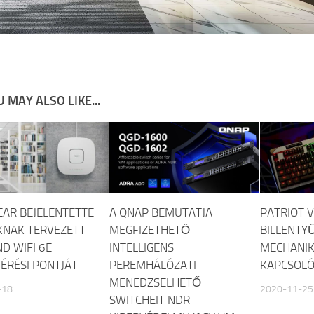
 MAY ALSO LIKE...
EAR BEJELENTETTE
A QNAP BEMUTATJA
PATRIOT V
KNAK TERVEZETT
MEGFIZETHETŐ
BILLENTYŰ
D WIFI 6E
INTELLIGENS
MECHANI
ÉRÉSI PONTJÁT
PEREMHÁLÓZATI
KAPCSOL
MENEDZSELHETŐ
-18
2020-11-25
SWITCHEIT NDR-