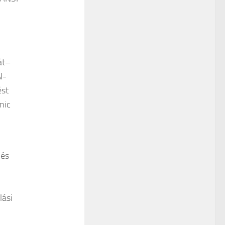
át–
N-
ést
nic
 és
lási