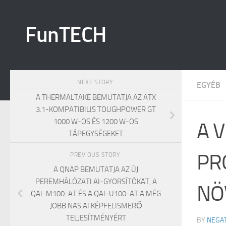
Skip to content
FunTECH
NEXT STORY
EGYÉB
A THERMALTAKE BEMUTATJA AZ ATX
3.1-KOMPATIBILIS TOUGHPOWER GT
1000 W-OS ÉS 1200 W-OS
A 
TÁPEGYSÉGEKET
PR
PREVIOUS STORY
A QNAP BEMUTATJA AZ ÚJ
PEREMHÁLÓZATI AI-GYORSÍTÓKAT, A
NÖ
QAI-M100-AT ÉS A QAI-U100-AT A MÉG
JOBB NAS AI KÉPFELISMERŐ
TELJESÍTMÉNYÉRT
BY
NEGA