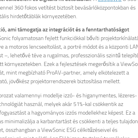
ennel 360 fokos vetítést biztosít bevásárlóközpontokban és
itális hirdetőtáblák környezetében.
ió, ami támogatja az integrációt és a fenntarthatóságot
onic folyamatosan fejlett funkciókkal bővíti projektorkínálat
ve a motoros lencseeltolást, a portré módot és a központi LA
st –, lehetővé téve a rugalmas, professzionális szintű telepít
tt környezetekben. Ezek a fejlesztések megerősítik a ViewSo
ját, mint megbízható ProAV-partner, amely elkötelezett a
ató, jövőkész projektorrendszerek biztosítása mellett.
orozat valamennyi modellje izzó- és higanymentes, lézeres-
hnológiát használ, melyek akár 51%-kal csökkentik az
fogyasztást a hagyományos izzós modellekhez képest. Ez a
ás minimalizálja a karbantartást és csökkenti a teljes tulajdon
et, összhangban a ViewSonic ESG célkitűzéseivel és