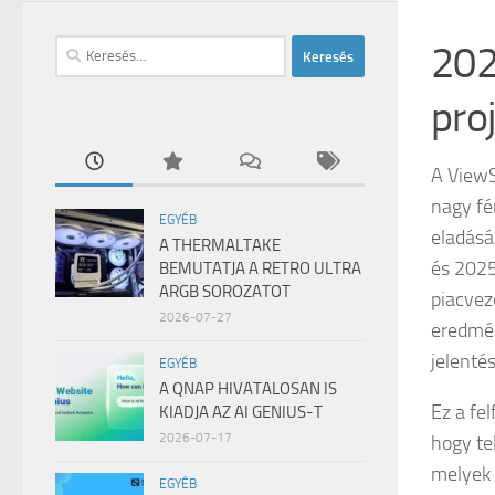
202
Keresés:
pro
A ViewS
nagy fé
EGYÉB
eladásá
A THERMALTAKE
és 2025
BEMUTATJA A RETRO ULTRA
ARGB SOROZATOT
piacvez
2026-07-27
eredmén
jelentés
EGYÉB
A QNAP HIVATALOSAN IS
Ez a fe
KIADJA AZ AI GENIUS-T
2026-07-17
hogy te
melyek 
EGYÉB