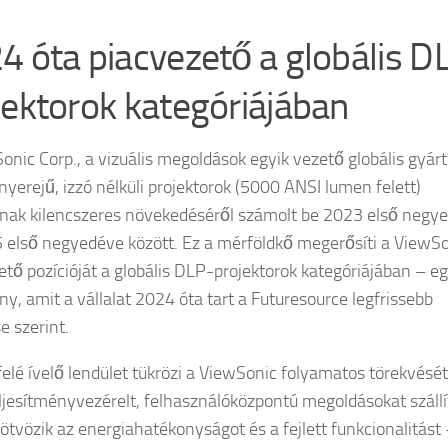
4 óta piacvezető a globális D
jektorok kategóriájában
onic Corp., a vizuális megoldások egyik vezető globális gyárt
nyerejű, izzó nélküli projektorok (5000 ANSI lumen felett)
nak kilencszeres növekedéséről számolt be 2023 első negy
 első negyedéve között. Ez a mérföldkő megerősíti a ViewS
ető pozícióját a globális DLP-projektorok kategóriájában – e
y, amit a vállalat 2024 óta tart a Futuresource legfrissebb
e szerint.
lfelé ívelő lendület tükrözi a ViewSonic folyamatos törekvését
ljesítményvezérelt, felhasználóközpontú megoldásokat szállí
ötvözik az energiahatékonyságot és a fejlett funkcionalitást